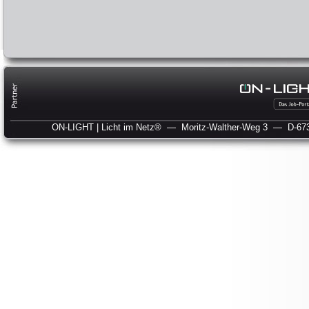
ON-LIGHT | Licht im Netz®
— Moritz-Walther-Weg 3
— D-673