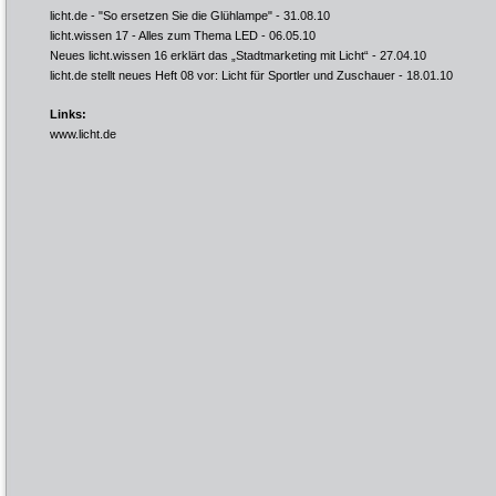
licht.de - "So ersetzen Sie die Glühlampe"
- 31.08.10
licht.wissen 17 - Alles zum Thema LED
- 06.05.10
Neues licht.wissen 16 erklärt das „Stadtmarketing mit Licht“
- 27.04.10
licht.de stellt neues Heft 08 vor: Licht für Sportler und Zuschauer
- 18.01.10
Links:
www.licht.de