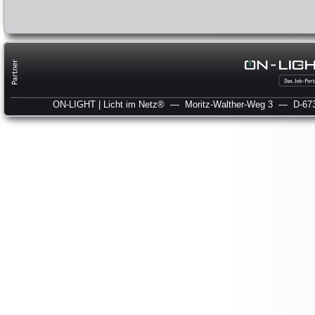
ON-LIGHT | Licht im Netz®
— Moritz-Walther-Weg 3
— D-673