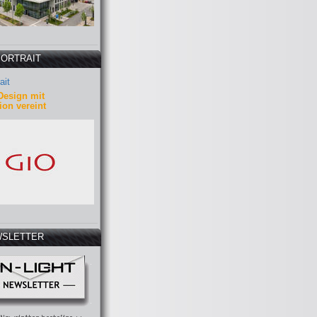
PORTRAIT
ait
Design mit
ion vereint
SLETTER