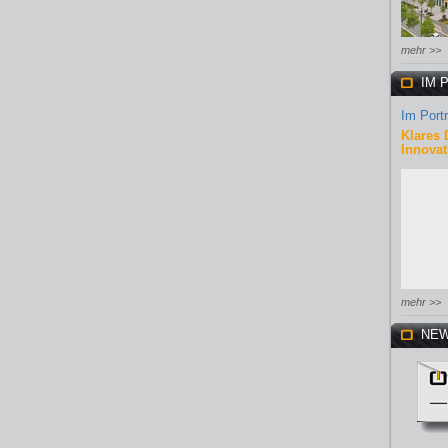
mehr >>
IM 
Im Portr
Klares 
Innovat
mehr >>
NEW