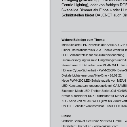
Centric Lighting), oder von farbigen
6-kanalige Dimmer als Einbau- oder Hu
Schnittstellen bietet DALCNET auch 
Weitere Beiträge zum Thema:
Miniaturisierte LED-Netzteile der Serie SLCV-E 
Finder-Installationsrelais 20A - Ideale Wahl fü
LED-Schaltnetzteile für die Außenbeleuchtung
-
Stromversorgung für raue Umgebungen und 5G
Steuerbarer LED-Treiber von MEAN WELL für d
Höhere Cyber-Sicherheit - PWM-200KN Data-
Digitale Lichtsteuerung All-in-One
- 26.01.22
Neue PWM-200 LED-Schaltnetzeile von MEAN
LED-Konstantspannungsnetzteile mit CASAMB
Bluetooth Mesh LED-Treiber Serie LCM-40/
Erster autorisierter KNX-Distributor für MEAN
XLG-Serie von MEAN WELL jetzt bis 240W ver
Per DIP-Schalter voreinstellbar - KNX-LED-K
Links:
Vertrieb: Schukat electronic Vertriebs GmbH -
w
Hersteller: Dalcnet srl -
www.dalcnet.com