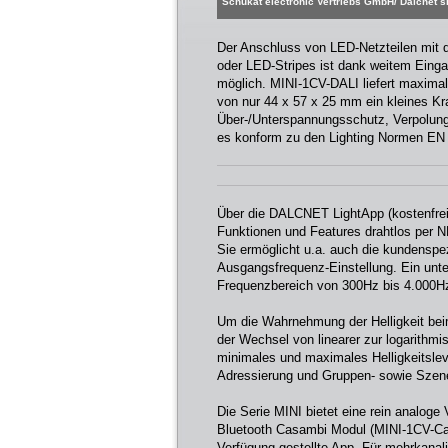
Schukat electronic Vertriebs GmbH/ Dalcnet sr
Der Anschluss von LED-Netzteilen mit 
oder LED-Stripes ist dank weitem Eing
möglich. MINI-1CV-DALI liefert maxima
von nur 44 x 57 x 25 mm ein kleines Kr
Über-/Unterspannungsschutz, Verpolun
es konform zu den Lighting Normen EN
Über die DALCNET LightApp (kostenfrei 
Funktionen und Features drahtlos per 
Sie ermöglicht u.a. auch die kundensp
Ausgangsfrequenz-Einstellung. Ein un
Frequenzbereich von 300Hz bis 4.000Hz g
Um die Wahrnehmung der Helligkeit be
der Wechsel von linearer zur logarithm
minimales und maximales Helligkeitsle
Adressierung und Gruppen- sowie Szene
Die Serie MINI bietet eine rein analoge 
Bluetooth Casambi Modul (MINI-1CV-Cas
Verfügung gestellte App. Für mehrkan