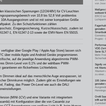
Im Haus 
l]
von Jose 
Maßgeschn
den klassischen Spannungen (12/24/48V) für CV-Leuchten
weltweit 
angsspannungsbereich von 10,8 bis 52,8 Volt problemlos
ERCO ist 
l 10A Ausgangsstrom und ist mit seiner kompakten Größe
Lichtpartn
aftpaket. Zu den Schutzfunktionen zählen
Fagerhul
gsschutz, Eingangssicherung, Kurzschlussschutz, zudem ist
gestalten
 61347-1, EN 61347-2-13 sowie der EMV-Norm EN 55015.
Smartbuil
Gemeinsa
Projekt - 
Performan
VDE-Zerti
verfügbar über Google Play / Apple App Store) lassen sich
Serie SL
NFC über mobile Apple und Android Geräte programmieren.
Mehr Frei
Sicherheit
ezifische, auf die jeweilige Anwendung abgestimmte PWM-
teres Dimm-Level von 0,1% und der wählbare PWM-
Signify v
arantieren ein flickerfreies Lichterlebnis.
mit Xitan
Xitanium 
zu einer...
im Dimmen ideal auf das menschliche Auge anzupassen, ist
ischer Dimmkurve möglich. Zudem gibt es Einstellungen wie
100 Jahr
gestaltet
vel, Fading, das Power On-Level wie auch die DALI
Ausgewäh
neinstellungen.
Henningse
Orelli Sa
Version (MINI-1CV) und eine Variante mit integriertem
trifft auf
ambi) mit Konfiguration über die von Casambi zur
Zumtobel 
alige CCT Anwendungen von weißem Licht (z.B. beim Human