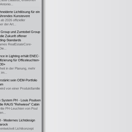
Casa Catasüs, entworfen
Antonio...
eiderte Lichtlösung für ein
führendes Kunstevent
ab 2026 offizieller
er der Art...
t Group und Zumtobel Group
 die Zukunft offener
ding-Standards
mes RealEstateCore-
Die...
ce in Lighting erhält ENEC-
fizierung für Officeleuchten-
730+
heit in der Planung, mehr
 im...
erstärkt sein OEM-Portfolio
ium
wird von einer Produktfamilie
e System PH - Louis Poulsen
 die RAUS "Rehwiese" Cabin
lte PH-Leuchten von Poul
n...
al - Modernes Lichtdesign
 Barock
entwickelt Lichtkonzept