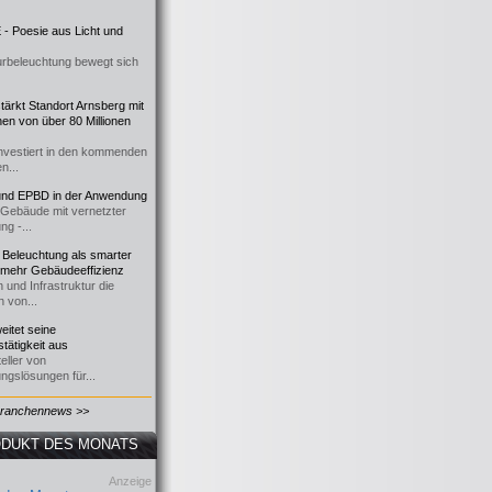
- Poesie aus Licht und
urbeleuchtung bewegt sich
ärkt Standort Arnsberg mit
onen von über 80 Millionen
nvestiert in den kommenden
n...
d EPBD in der Anwendung
e Gebäude mit vernetzter
ng -...
 Beleuchtung als smarter
 mehr Gebäudeeffizienz
 und Infrastruktur die
n von...
itet seine
tätigkeit aus
eller von
ngslösungen für...
Branchennews >>
DUKT DES MONATS
Anzeige