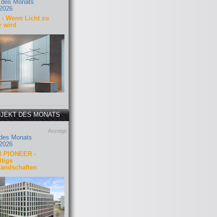
 des Monats
2026
- Wenn Licht zu
r wird
JEKT DES MONATS
Anzeige
 des Monats
2026
 PIONEER -
tige
landschaften