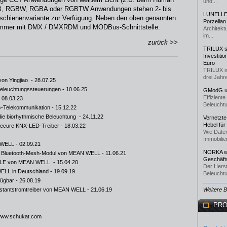
und...
 RGB, RGBW, RGBA oder RGBTW Anwendungen stehen 2- bis
LUNELLE 
tschienenvariante zur Verfügung. Neben den oben genannten
Porzellan
Dimmer mit DMX / DMXRDM und MODBus-Schnittstelle.
Architekt
im...
zurück >>
TRILUX st
Investiti
Euro
TRILUX i
drei Jahre
von Yingjiao
- 28.07.25
r Beleuchtungssteuerungen
- 10.06.25
GModG un
Effizient
 08.03.23
Beleuchtu
-Telekommunikation
- 15.12.22
ie biorhythmische Beleuchtung
- 24.11.22
Vernetzte
Hebel für
Secure KNX-LED-Treiber
- 18.03.22
Wie Daten
Immobilie
 WELL
- 02.09.21
NORKA we
I Bluetooth-Mesh-Modul von MEAN WELL
- 11.06.21
Geschäfts
60BLE von MEAN WELL
- 15.04.20
Der Herst
 WELL in Deutschland
- 19.09.19
Beleuchtu
fügbar
- 26.08.19
onstantstromtreiber von MEAN WELL
- 21.06.19
Weitere 
PRO
ww.schukat.com