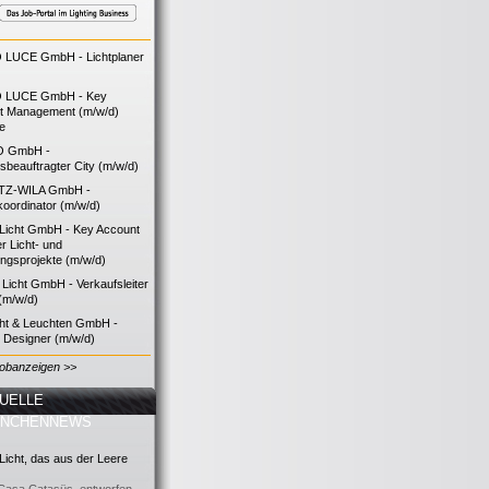
LUCE GmbH - Lichtplaner
 LUCE GmbH - Key
t Management (m/w/d)
ie
O GmbH -
bsbeauftragter City (m/w/d)
TZ-WILA GmbH -
koordinator (m/w/d)
icht GmbH - Key Account
 Licht- und
ngsprojekte (m/w/d)
icht GmbH - Verkaufsleiter
(m/w/d)
cht & Leuchten GmbH -
g Designer (m/w/d)
Jobanzeigen >>
UELLE
ANCHENNEWS
icht, das aus der Leere