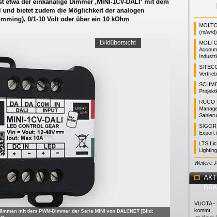
 etwa der einkanalige Dimmer ‚MINI-1CV-DALI‘ mit dem
l und bietet zudem die Möglichkeit der analogen
imming), 0/1-10 Volt oder über ein 10 kOhm
MOLTO 
(m/w/d)
Bildübersicht
MOLTO
Accoun
Industr
SITEC
Vertrie
SCHMI
Projekt
RUCO L
Manager
Sanieru
SIGOR L
Export 
LTS Li
Lightin
Weitere 
AKT
BR
VUOTA - L
kommt
 dimmen mit dem PWM-Dimmer der Serie MINI von DALCNET [Bild: