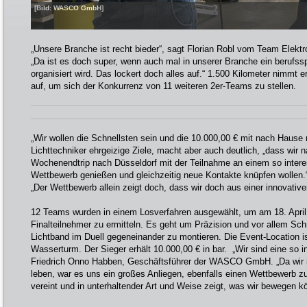
[Bild: WASCO GmbH]
„Unsere Branche ist recht bieder“, sagt Florian Robl vom Team Elektro
„Da ist es doch super, wenn auch mal in unserer Branche ein berufss
organisiert wird. Das lockert doch alles auf.“ 1.500 Kilometer nimmt e
auf, um sich der Konkurrenz von 11 weiteren 2er-Teams zu stellen.
„Wir wollen die Schnellsten sein und die 10.000,00 € mit nach Hause
Lichttechniker ehrgeizige Ziele, macht aber auch deutlich, „dass wir n
Wochenendtrip nach Düsseldorf mit der Teilnahme an einem so intere
Wettbewerb genießen und gleichzeitig neue Kontakte knüpfen wollen.“
„Der Wettbewerb allein zeigt doch, dass wir doch aus einer innovati
12 Teams wurden in einem Losverfahren ausgewählt, um am 18. April
Finalteilnehmer zu ermitteln. Es geht um Präzision und vor allem Schn
Lichtband im Duell gegeneinander zu montieren. Die Event-Location is
Wasserturm. Der Sieger erhält 10.000,00 € in bar. „Wir sind eine so i
Friedrich Onno Habben, Geschäftsführer der WASCO GmbH. „Da wir in
leben, war es uns ein großes Anliegen, ebenfalls einen Wettbewerb zu
vereint und in unterhaltender Art und Weise zeigt, was wir bewegen k