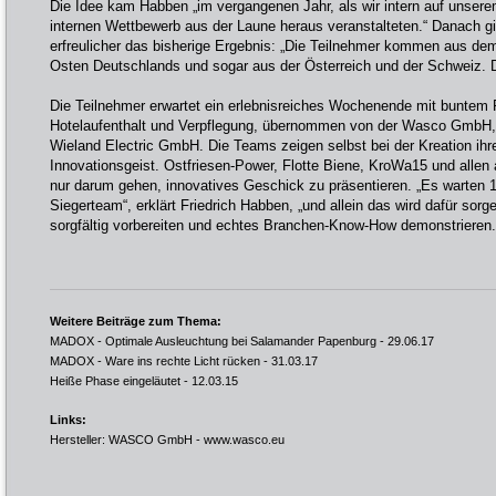
Die Idee kam Habben „im vergangenen Jahr, als wir intern auf unser
internen Wettbewerb aus der Laune heraus veranstalteten.“ Danach g
erfreulicher das bisherige Ergebnis: „Die Teilnehmer kommen aus d
Osten Deutschlands und sogar aus der Österreich und der Schweiz. Da
Die Teilnehmer erwartet ein erlebnisreiches Wochenende mit buntem 
Hotelaufenthalt und Verpflegung, übernommen von der Wasco GmbH,
Wieland Electric GmbH. Die Teams zeigen selbst bei der Kreation i
Innovationsgeist. Ostfriesen-Power, Flotte Biene, KroWa15 und allen 
nur darum gehen, innovatives Geschick zu präsentieren. „Es warten 1
Siegerteam“, erklärt Friedrich Habben, „und allein das wird dafür sor
sorgfältig vorbereiten und echtes Branchen-Know-How demonstrieren.
Weitere Beiträge zum Thema:
MADOX - Optimale Ausleuchtung bei Salamander Papenburg
- 29.06.17
MADOX - Ware ins rechte Licht rücken
- 31.03.17
Heiße Phase eingeläutet
- 12.03.15
Links:
Hersteller: WASCO GmbH -
www.wasco.eu