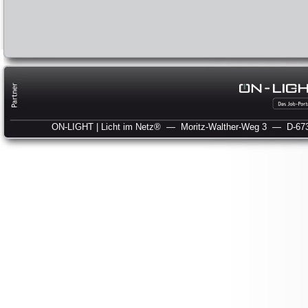
ON-LIGHT | Licht im Netz®
— Moritz-Walther-Weg 3
— D-673