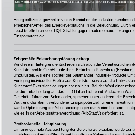
Die Montage der LED-Hallen-Lichtbänder ist leicht und schnell zu bewerkstellig
Energieeffizienz gewinnt in vielen Bereichen der Industrie zunehmend
erheblicher Anteil des Energieverbrauchs in die Beleuchtung. Durch e
Leuchtstoffröhren oder HQL-Strahler gegen moderne neue Lösungen 
Einsparpotenziale.
Zeitgemäße Beleuchtungslösung gefragt
Vor diesem Hintergrund entschieden sich auch die Verantwortlichen 
Kunststoffprofile GmbH, Teile ihres Betriebs in Papenburg (Emsland
umzurüsten. Als eine Tochter der Salamander Industrie-Produkte Gm
Fertigung individueller Profile aus Kunststoff sowie auf die Entwickl
Kunststoff-Extrusionslösungen spezialisiert. Bei der Wahl einer zei
fiel die Entscheidung auf das LED-Hallen-Lichtband Madox von Wasc
Geschäftsführer von Salamander, sprachen unter anderem die Energi
Watt und das damit verbundene Einsparpotenzial für eine Investition
wardie Optimierung der Arbeitsbedingungen durch eine bessere Lichtq
wie es in der Arbeitsstättenverordnung (ArbStättV) gefordert ist.
Professionelle Lichtplanung
Um eine optimale Ausleuchtung der Bereiche zu erzielen, wurde zunäc
Lichtplanung durchgeführt. Damit beauftragte Salamander den Lichtpl