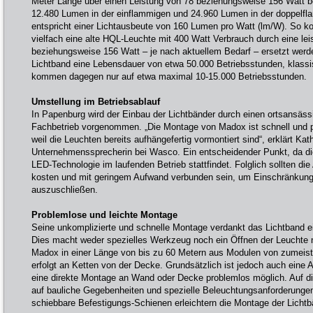
Meter Länge über einen Leistung von 78 beziehungsweise 156 Watt b
12.480 Lumen in der einflammigen und 24.960 Lumen in der doppelfl
entspricht einer Lichtausbeute von 160 Lumen pro Watt (lm/W). So 
vielfach eine alte HQL-Leuchte mit 400 Watt Verbrauch durch eine le
beziehungsweise 156 Watt – je nach aktuellem Bedarf – ersetzt werd
Lichtband eine Lebensdauer von etwa 50.000 Betriebsstunden, klassi
kommen dagegen nur auf etwa maximal 10-15.000 Betriebsstunden.
Umstellung im Betriebsablauf
In Papenburg wird der Einbau der Lichtbänder durch einen ortsansäss
Fachbetrieb vorgenommen. „Die Montage von Madox ist schnell und p
weil die Leuchten bereits aufhängefertig vormontiert sind“, erklärt Ka
Unternehmenssprecherin bei Wasco. Ein entscheidender Punkt, da d
LED-Technologie im laufenden Betrieb stattfindet. Folglich sollten die
kosten und mit geringem Aufwand verbunden sein, um Einschränkung
auszuschließen.
Problemlose und leichte Montage
Seine unkomplizierte und schnelle Montage verdankt das Lichtband
Dies macht weder spezielles Werkzeug noch ein Öffnen der Leuchte no
Madox in einer Länge von bis zu 60 Metern aus Modulen von zumeis
erfolgt an Ketten von der Decke. Grundsätzlich ist jedoch auch eine
eine direkte Montage an Wand oder Decke problemlos möglich. Auf die
auf bauliche Gegebenheiten und spezielle Beleuchtungsanforderungen 
schiebbare Befestigungs-Schienen erleichtern die Montage der Lichtb