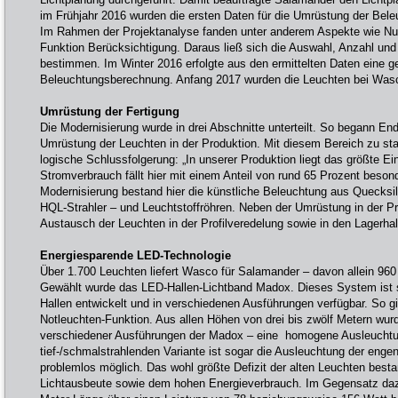
im Frühjahr 2016 wurden die ersten Daten für die Umrüstung der Be
Im Rahmen der Projektanalyse fanden unter anderem Aspekte wie Nut
Funktion Berücksichtigung. Daraus ließ sich die Auswahl, Anzahl und
bestimmen. Im Winter 2016 erfolgte aus den ermittelten Daten eine 
Beleuchtungsberechnung. Anfang 2017 wurden die Leuchten bei Wasco
Umrüstung der Fertigung
Die Modernisierung wurde in drei Abschnitte unterteilt. So begann E
Umrüstung der Leuchten in der Produktion. Mit diesem Bereich zu sta
logische Schlussfolgerung: „In unserer Produktion liegt das größte Ei
Stromverbrauch fällt hier mit einem Anteil von rund 65 Prozent beson
Modernisierung bestand hier die künstliche Beleuchtung aus Quecks
HQL-Strahler – und Leuchtstoffröhren. Neben der Umrüstung in der Pr
Austausch der Leuchten in der Profilveredelung sowie in den Lagerhal
Energiesparende LED-Technologie
Über 1.700 Leuchten liefert Wasco für Salamander – davon allein 960
Gewählt wurde das LED-Hallen-Lichtband Madox. Dieses System ist sp
Hallen entwickelt und in verschiedenen Ausführungen verfügbar. So gi
Notleuchten-Funktion. Aus allen Höhen von drei bis zwölf Metern wur
verschiedener Ausführungen der Madox – eine homogene Ausleuchtung 
tief-/schmalstrahlenden Variante ist sogar die Ausleuchtung der enge
problemlos möglich. Das wohl größte Defizit der alten Leuchten besta
Lichtausbeute sowie dem hohen Energieverbrauch. Im Gegensatz daz