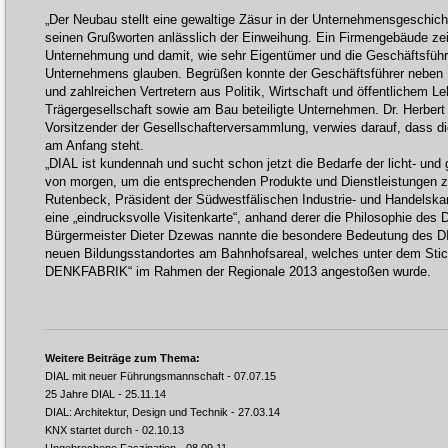
„Der Neubau stellt eine gewaltige Zäsur in der Unternehmensgeschichte
seinen Grußworten anlässlich der Einweihung. Ein Firmengebäude zeig
Unternehmung und damit, wie sehr Eigentümer und die Geschäftsführ
Unternehmens glauben. Begrüßen konnte der Geschäftsführer neben 
und zahlreichen Vertretern aus Politik, Wirtschaft und öffentlichem Le
Trägergesellschaft sowie am Bau beteiligte Unternehmen. Dr. Herbert S
Vorsitzender der Gesellschafterversammlung, verwies darauf, dass di
am Anfang steht.
„DIAL ist kundennah und sucht schon jetzt die Bedarfe der licht- und
von morgen, um die entsprechenden Produkte und Dienstleistungen zu
Rutenbeck, Präsident der Südwestfälischen Industrie- und Handelsk
eine „eindrucksvolle Visitenkarte“, anhand derer die Philosophie des 
Bürgermeister Dieter Dzewas nannte die besondere Bedeutung des DI
neuen Bildungsstandortes am Bahnhofsareal, welches unter dem Sti
DENKFABRIK“ im Rahmen der Regionale 2013 angestoßen wurde.
Weitere Beiträge zum Thema:
DIAL mit neuer Führungsmannschaft
- 07.07.15
25 Jahre DIAL
- 25.11.14
DIAL: Architektur, Design und Technik
- 27.03.14
KNX startet durch
- 02.10.13