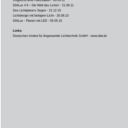
Ungebrochene Faszination
- 08.09.11
DIALux 4.9 – Die Welt des Lichts!
- 21.06.11
Des Lichtplaners Segen
- 21.12.10
Lichtdesign mit farbigem Licht
- 26.08.10
DIALux - Planen mit LED
- 05.05.10
Links:
Deutsches Institut für Angewandte Lichttechnik GmbH -
www.dial.de