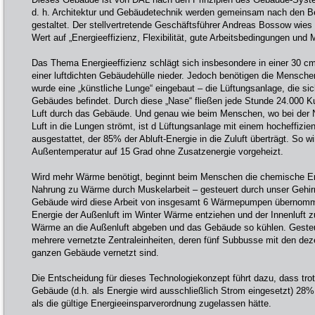
d. h. Architektur und Gebäudetechnik werden gemeinsam nach den Be
gestaltet. Der stellvertretende Geschäftsführer Andreas Bossow wies
Wert auf „Energieeffizienz, Flexibilität, gute Arbeitsbedingungen und 
Das Thema Energieeffizienz schlägt sich insbesondere in einer 30
einer luftdichten Gebäudehülle nieder. Jedoch benötigen die Mensche
wurde eine „künstliche Lunge“ eingebaut – die Lüftungsanlage, die s
Gebäudes befindet. Durch diese „Nase“ fließen jede Stunde 24.000 Kub
Luft durch das Gebäude. Und genau wie beim Menschen, wo bei der 
Luft in die Lungen strömt, ist d Lüftungsanlage mit einem hocheffiz
ausgestattet, der 85% der Abluft-Energie in die Zuluft überträgt. So wi
Außentemperatur auf 15 Grad ohne Zusatzenergie vorgeheizt.
Wird mehr Wärme benötigt, beginnt beim Menschen die chemische 
Nahrung zu Wärme durch Muskelarbeit – gesteuert durch unser Gehi
Gebäude wird diese Arbeit von insgesamt 6 Wärmepumpen übernommen,
Energie der Außenluft im Winter Wärme entziehen und der Innenluft
Wärme an die Außenluft abgeben und das Gebäude so kühlen. Gesteu
mehrere vernetzte Zentraleinheiten, deren fünf Subbusse mit den de
ganzen Gebäude vernetzt sind.
Die Entscheidung für dieses Technologiekonzept führt dazu, dass tr
Gebäude (d.h. als Energie wird ausschließlich Strom eingesetzt) 28% 
als die gültige Energieeinsparverordnung zugelassen hätte.