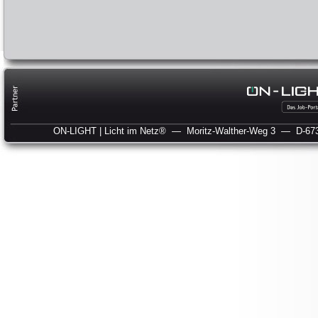
ON-LIGHT | Licht im Netz®
— Moritz-Walther-Weg 3
— D-673