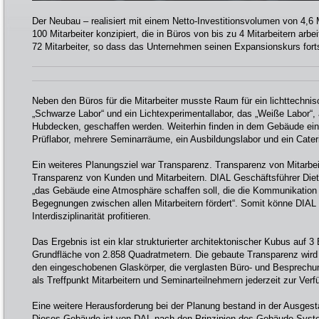
Der Neubau – realisiert mit einem Netto-Investitionsvolumen von 4,6 M
100 Mitarbeiter konzipiert, die in Büros von bis zu 4 Mitarbeitern arbe
72 Mitarbeiter, so dass das Unternehmen seinen Expansionskurs fort
Neben den Büros für die Mitarbeiter musste Raum für ein lichttechni
„Schwarze Labor“ und ein Lichtexperimentallabor, das „Weiße Labor“, 
Hubdecken, geschaffen werden. Weiterhin finden in dem Gebäude e
Prüflabor, mehrere Seminarräume, ein Ausbildungslabor und ein Cater
Ein weiteres Planungsziel war Transparenz. Transparenz von Mitarbeit
Transparenz von Kunden und Mitarbeitern. DIAL Geschäftsführer Diete
„das Gebäude eine Atmosphäre schaffen soll, die die Kommunikation 
Begegnungen zwischen allen Mitarbeitern fördert“. Somit könne DIAL
Interdisziplinarität profitieren.
Das Ergebnis ist ein klar strukturierter architektonischer Kubus auf 3
Grundfläche von 2.858 Quadratmetern. Die gebaute Transparenz wird 
den eingeschobenen Glaskörper, die verglasten Büro- und Besprechu
als Treffpunkt Mitarbeitern und Seminarteilnehmern jederzeit zur Verf
Eine weitere Herausforderung bei der Planung bestand in der Ausges
Dieses Gebäude ist von DAL nach den Prinzipien des Gebäude-Syst