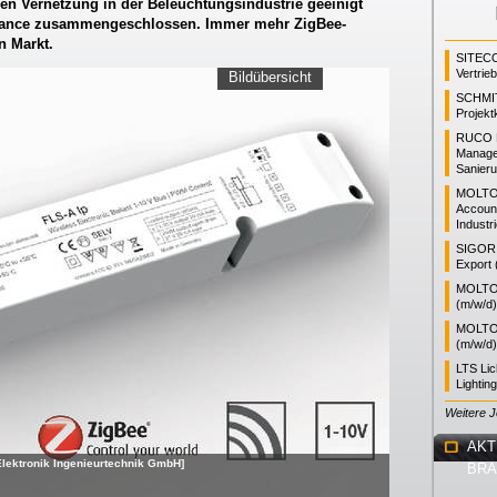
sen Vernetzung in der Beleuchtungsindustrie geeinigt
liance zusammengeschlossen. Immer mehr ZigBee-
n Markt.
SITEC
Vertrie
Bildübersicht
SCHMI
Projekt
RUCO L
Manager
Sanieru
MOLTO
Accoun
Industr
SIGOR L
Export 
MOLTO 
(m/w/d)
MOLTO 
(m/w/d)
LTS Li
Lightin
Weitere 
AKT
 Elektronik Ingenieurtechnik GmbH]
BR