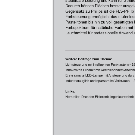
steuerbare Leistung und kann für Streif
Dadurch können Flächen besser ausgeleu
Gegensatz zu Philips ist die FLS-PP lp
Farbsteuerung ermöglicht das stufenlo
Pastelltönen bis hin zu voll gesättigte
Farbspektrum für natürliche Farben mi
Leuchtmittel für professionelle Anwendu
Weitere Beiträge zum Thema:
Lichtsteuerung mit intelligenten Funktastern
- 18
Innovatives Produkt mit weitreichendem Anwen
Erste smarte LED-Lampe mit Ansteuerung durc
Industrietauglich und sparsam im Verbrauch
- 
Links:
Hersteller: Dresden Elektronik Ingenieurtechn