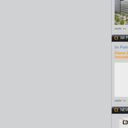
mehr >>
IM 
Im Portr
Klares 
Innovat
mehr >>
NEW