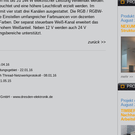
en mit bis zu 144 W elektrischer Leistung verwendet werden.
PRO
chtet und eine höhere Leuchtkraft erzielt werden. Im
 mit vier statt drei Kanälen ausgestattet. Die RGB / RGBW-
Produkt
se Einstellen umfangreicher Farbnuancen von dezenten
August 
n Farben. Der separat steuerbare Weiß-Kanal erweitert das
NEXUM 
t hohem Weißanteil. Neben 12 V werden auch 24 V
Struktu
ngsbereiche unterstützt.
zurück >>
.04.16
dungsgebiet
- 22.01.16
h Thread-Netzwerkprotokoll
- 08.01.16
mehr >>
21.05.15
PRO
ik GmbH -
www.dresden-elektronik.de
Projekt
August 
TIMBER
Nachhal
Arbeits