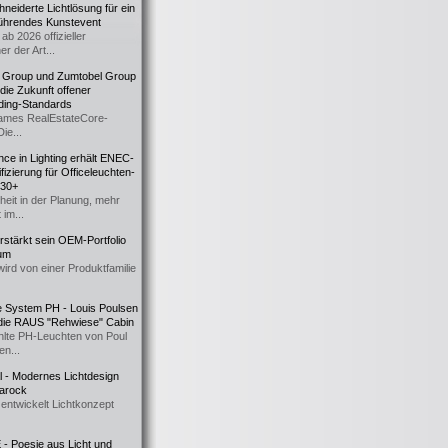
eiderte Lichtlösung für ein
führendes Kunstevent
ab 2026 offizieller
er der Art...
t Group und Zumtobel Group
 die Zukunft offener
ding-Standards
mes RealEstateCore-
Die...
ce in Lighting erhält ENEC-
fizierung für Officeleuchten-
730+
heit in der Planung, mehr
 im...
erstärkt sein OEM-Portfolio
ium
wird von einer Produktfamilie
e System PH - Louis Poulsen
 die RAUS "Rehwiese" Cabin
lte PH-Leuchten von Poul
n...
al - Modernes Lichtdesign
 Barock
entwickelt Lichtkonzept
- Poesie aus Licht und