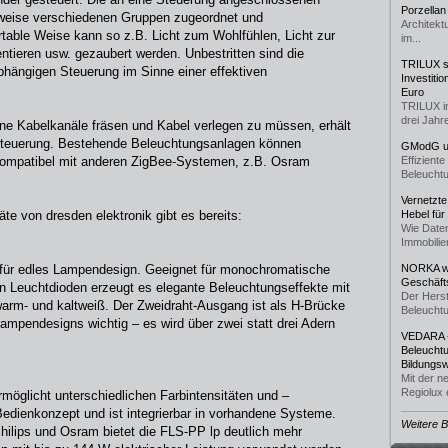
Porzellan
eise verschiedenen Gruppen zugeordnet und
Architekt
rtable Weise kann so z.B. Licht zum Wohlfühlen, Licht zur
im...
ntieren usw. gezaubert werden. Unbestritten sind die
TRILUX st
abhängigen Steuerung im Sinne einer effektiven
Investiti
Euro
TRILUX i
drei Jahre
hne Kabelkanäle fräsen und Kabel verlegen zu müssen, erhält
htsteuerung. Bestehende Beleuchtungsanlagen können
GModG un
 kompatibel mit anderen ZigBee-Systemen, z.B. Osram
Effizient
Beleuchtu
Vernetzte
te von dresden elektronik gibt es bereits:
Hebel für
Wie Daten
Immobilie
t für edles Lampendesign. Geeignet für monochromatische
NORKA we
Geschäfts
ten Leuchtdioden erzeugt es elegante Beleuchtungseffekte mit
Der Herst
warm- und kaltweiß. Der Zweidraht-Ausgang ist als H-Brücke
Beleuchtu
 Lampendesigns wichtig – es wird über zwei statt drei Adern
VEDARA -
Beleuchtu
Bildungsw
Mit der n
Regiolux e
öglicht unterschiedlichen Farbintensitäten und –
Bedienkonzept und ist integrierbar in vorhandene Systeme.
Weitere 
ilips und Osram bietet die FLS-PP lp deutlich mehr