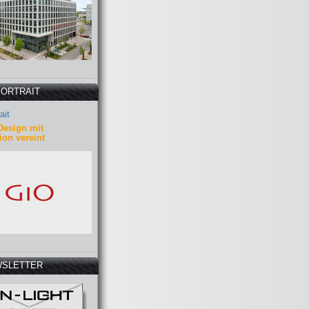
PORTRAIT
ait
Design mit
ion vereint
SLETTER