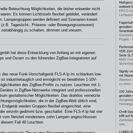
Maßgeschn
weltweit 
onelle Beleuchtung Möglichkeiten, die bisher entweder nicht
ERCO ist 
aren: Es können Lichtinseln flexibel gebildet, verändert
Lichtpartn
n. Lampengruppen werden definiert und Szenarien kreiert.
Fagerhul
 (z.B. Tageslicht-, Präsens- oder Bewegungssensoren)
gestalten
r zeitabhängig zu schalten, dimmen und steuern.
Smartbuil
Gemeinsa
Projekt - 
Performan
VDE-Zerti
k gmbh hat diese Entwicklung von Anfang an mit eigenen
Serie SL
lips und Osram zu den führenden ZigBee-Integratoren auf
Mehr Frei
Sicherheit
Signify v
ik das neue Funk-Vorschaltgerät FLS-A lp im schlanken low-
mit Xitan
 ist industrietauglich und ermöglicht es bewährten 1-10V-
Xitanium 
zu einer...
glichkeiten des ZigBee-Profils zu nutzen. Leuchten mit 1-
Gerätes in ZigBee-Netzwerke integriert und professionellen
100 Jahr
trum gestalterischer Möglichkeiten. Das drahtlos vernetzte
gestaltet
Ausgewäh
htungsmöglichkeiten, die in der ZigBee-Welt üblich sind,
Henningse
Endgerät werden Gruppen flexibel eingerichtet, eine
r einzeln gedimmt bzw. geschaltet. Eine FLS-A lp hat vier
Orelli Sa
trifft auf
eit vom Netzteil mindestens zehn Lampen angeschlossen
Zumtobel 
n diesem Fall 40 Leuchten.
und...
LUNELLE 
der gesteuert. Die an eine Steuerung angeschlossenen