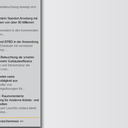
urbeleuchtung bewegt sich
ärkt Standort Arnsberg mit
onen von über 80 Millionen
nvestiert in den kommenden
n...
d EPBD in der Anwendung
e Gebäude mit vernetzter
ng -...
 Beleuchtung als smarter
 mehr Gebäudeeffizienz
 und Infrastruktur die
n von...
itet seine
tätigkeit aus
eller von
ngslösungen für...
 Raumorientierte
ng für moderne Arbeits- und
elten
euen Leuchte vedara bietet
ine...
Branchennews >>