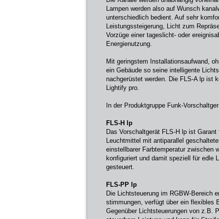
Lampen werden also auf Wunsch kanalw
unterschiedlich bedient. Auf sehr komfo
Leistungssteigerung, Licht zum Repräse
Vorzüge einer tageslicht- oder ereignis
Energienutzung.
Mit geringstem Installationsaufwand, o
ein Gebäude so seine intelligente Lic
nachgerüstet werden. Die FLS-A lp ist
Lightify pro.
In der Produktgruppe Funk-Vorschaltgerä
FLS-H lp
Das Vorschaltgerät FLS-H lp ist Garan
Leuchtmittel mit antiparallel geschalte
einstellbarer Farbtemperatur zwischen 
konfiguriert und damit speziell für edle
gesteuert.
FLS-PP lp
Die Lichtsteuerung im RGBW-Bereich erm
stimmungen, verfügt über ein flexibles 
Gegenüber Lichtsteuerungen von z.B. Ph