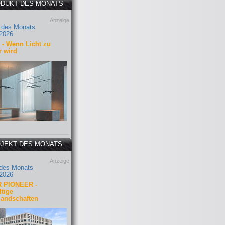
DUKT DES MONATS
Anzeige
 des Monats
2026
- Wenn Licht zu
r wird
JEKT DES MONATS
Anzeige
 des Monats
2026
 PIONEER -
tige
landschaften