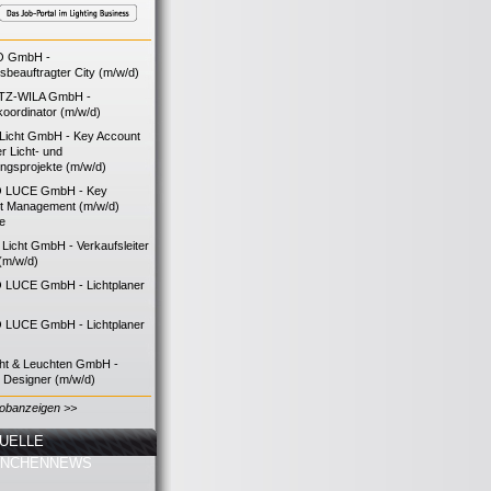
O GmbH -
bsbeauftragter City (m/w/d)
TZ-WILA GmbH -
koordinator (m/w/d)
icht GmbH - Key Account
 Licht- und
ngsprojekte (m/w/d)
 LUCE GmbH - Key
t Management (m/w/d)
ie
icht GmbH - Verkaufsleiter
(m/w/d)
LUCE GmbH - Lichtplaner
LUCE GmbH - Lichtplaner
cht & Leuchten GmbH -
g Designer (m/w/d)
Jobanzeigen >>
UELLE
ANCHENNEWS