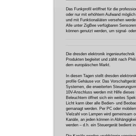
Das Funkprofil eröffnet für die professi
oder nur mit erhöhtem Aufwand möglich w
und mit Funktionaliäten versehen werde
Alle unter ZigBee verfügbaren Sensoren
können genutzt werden, um signal- ode
Die dresden elektronik ingenieurtechni
Produkten begleitet und zählt nach Phi
dem europäischen Markt.
In diesen Tagen stellt dresden elektron
profile Gehäuse vor. Das Vorschaltgerät
Systemen, die erweiterten Steuerungsmö
10V-Anschluss werden mit Hilfe dieses 
Beleuchtern öffnet sich ein weites Spek
Licht kann über alle Bedien- und Beobac
gemanagt werden. Per PC oder mobilem 
Vielzahl von Lampen wird gemeinsam ode
Kanäle, an jeden können in Abhängigk
werden – d.h. ein Steuergerät bedient i
Die Kanäle werden unabhängig voneinan