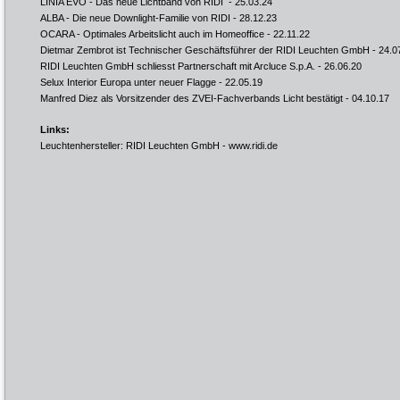
LINIA EVO - Das neue Lichtband von RIDI
- 25.03.24
ALBA - Die neue Downlight-Familie von RIDI
- 28.12.23
OCARA - Optimales Arbeitslicht auch im Homeoffice
- 22.11.22
Dietmar Zembrot ist Technischer Geschäftsführer der RIDI Leuchten GmbH
- 24.0
RIDI Leuchten GmbH schliesst Partnerschaft mit Arcluce S.p.A.
- 26.06.20
Selux Interior Europa unter neuer Flagge
- 22.05.19
Manfred Diez als Vorsitzender des ZVEI-Fachverbands Licht bestätigt
- 04.10.17
Links:
Leuchtenhersteller: RIDI Leuchten GmbH -
www.ridi.de