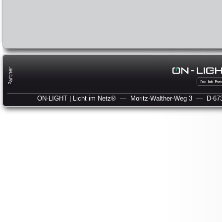
ON-LIGHT | Licht im Netz®
— Moritz-Walther-Weg 3
— D-673