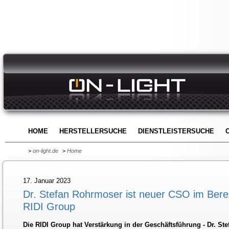
HOME
HERSTELLERSUCHE
DIENSTLEISTERSUCHE
>
on-light.de
>
Home
17. Januar 2023
Dr. Stefan Rohrmoser ist neuer CSO im Berei
RIDI Group
Die RIDI Group hat Verstärkung in der Geschäftsführung - Dr. 