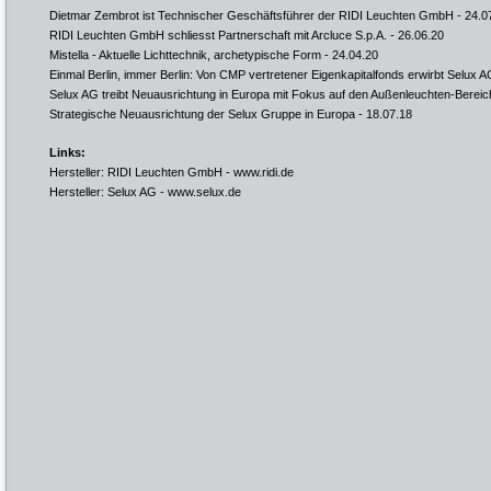
Dietmar Zembrot ist Technischer Geschäftsführer der RIDI Leuchten GmbH
- 24.0
RIDI Leuchten GmbH schliesst Partnerschaft mit Arcluce S.p.A.
- 26.06.20
Mistella - Aktuelle Lichttechnik, archetypische Form
- 24.04.20
Einmal Berlin, immer Berlin: Von CMP vertretener Eigenkapitalfonds erwirbt Selux 
Selux AG treibt Neuausrichtung in Europa mit Fokus auf den Außenleuchten-Bereic
Strategische Neuausrichtung der Selux Gruppe in Europa
- 18.07.18
Links:
Hersteller: RIDI Leuchten GmbH -
www.ridi.de
Hersteller: Selux AG -
www.selux.de