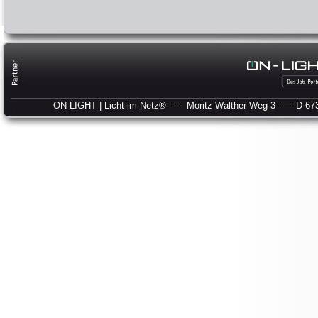
ON-LIGHT | Licht im Netz®
— Moritz-Walther-Weg 3
— D-673