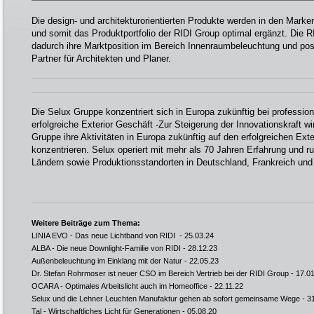
Die design- und architekturorientierten Produkte werden in den Marken
und somit das Produktportfolio der RIDI Group optimal ergänzt. Die 
dadurch ihre Marktposition im Bereich Innenraumbeleuchtung und posi
Partner für Architekten und Planer.
Die Selux Gruppe konzentriert sich in Europa zukünftig bei professio
erfolgreiche Exterior Geschäft -Zur Steigerung der Innovationskraft wi
Gruppe ihre Aktivitäten in Europa zukünftig auf den erfolgreichen Ex
konzentrieren. Selux operiert mit mehr als 70 Jahren Erfahrung und ru
Ländern sowie Produktionsstandorten in Deutschland, Frankreich un
Weitere Beiträge zum Thema:
LINIA EVO - Das neue Lichtband von RIDI
- 25.03.24
ALBA - Die neue Downlight-Familie von RIDI
- 28.12.23
Außenbeleuchtung im Einklang mit der Natur
- 22.05.23
Dr. Stefan Rohrmoser ist neuer CSO im Bereich Vertrieb bei der RIDI Group
- 17.0
OCARA - Optimales Arbeitslicht auch im Homeoffice
- 22.11.22
Selux und die Lehner Leuchten Manufaktur gehen ab sofort gemeinsame Wege
- 3
Tal - Wirtschaftliches Licht für Generationen
- 05.08.20