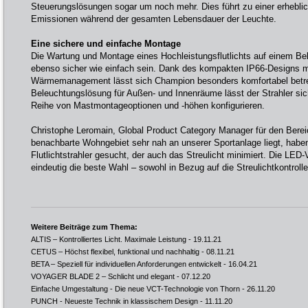
Steuerungslösungen sogar um noch mehr. Dies führt zu einer erhebl
Emissionen während der gesamten Lebensdauer der Leuchte.
Eine sichere und einfache Montage
Die Wartung und Montage eines Hochleistungsflutlichts auf einem 
ebenso sicher wie einfach sein. Dank des kompakten IP66-Designs m
Wärmemanagement lässt sich Champion besonders komfortabel betrei
Beleuchtungslösung für Außen- und Innenräume lässt der Strahler sic
Reihe von Mastmontageoptionen und -höhen konfigurieren.
Christophe Leromain, Global Product Category Manager für den Berei
benachbarte Wohngebiet sehr nah an unserer Sportanlage liegt, haben
Flutlichtstrahler gesucht, der auch das Streulicht minimiert. Die LE
eindeutig die beste Wahl – sowohl in Bezug auf die Streulichtkontrolle 
Weitere Beiträge zum Thema:
ALTIS – Kontrolliertes Licht. Maximale Leistung
- 19.11.21
CETUS – Höchst flexibel, funktional und nachhaltig
- 08.11.21
BETA – Speziell für individuellen Anforderungen entwickelt
- 16.04.21
VOYAGER BLADE 2 – Schlicht und elegant
- 07.12.20
Einfache Umgestaltung - Die neue VCT-Technologie von Thorn
- 26.11.20
PUNCH - Neueste Technik in klassischem Design
- 11.11.20