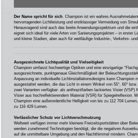
Der Name spricht für sich
. Champion ist ein wahres Ausnahmetalent 
hervorragenden Lichtleistung und erstklassiger Vermeidung von Streul
Herausragend sind auch das breite Anwendungsspektrum und die einf
eignet sich ideal für viele Arten von Sanierungsprojekten – in erster L
und kleine Stadien, aber auch für weitläufige Industrie-, Verkehrs- un
Ausgezeichnete Lichtqualität und Vielseitigkeit
Champion umfasst hochwertige Optiken und eine einzigartige "Flachgl
ausgezeichnete, punktgenaue Gleichmäßigkeit der Beleuchtungsstärke
Anpassung an individuelle Lichtinstallationsdesigns kann Champion m
ausgestattet werden, die das Licht in einem Winkel von 55°, 60° bzw. 
zwei Varianten verfügbar: als anthrazitfarben lackiertes Visier (VSP) 
Visier aus hochreflektierendem Material (VSR) für Spiegelreflexion. M
Champion eine außerordentliche Helligkeit von bis zu 112 704 Lumen,
zu 116 429 Lumen.
Verlässlicher Schutz vor Lichtverschmutzung
Weltweit verfügen immer mehr kleinere Freizeitsportstätten über Bel
werden zunehmend Technologien benötigt, die die negativen Auswirk
auf die unmittelbare Umgebung und den Nachthimmel mindern. Champio