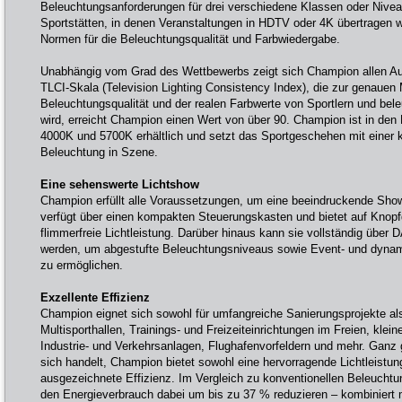
Beleuchtungsanforderungen für drei verschiedene Klassen oder Nive
Sportstätten, in denen Veranstaltungen in HDTV oder 4K übertragen w
Normen für die Beleuchtungsqualität und Farbwiedergabe.
Unabhängig vom Grad des Wettbewerbs zeigt sich Champion allen A
TLCI-Skala (Television Lighting Consistency Index), die zur genauen
Beleuchtungsqualität und der realen Farbwerte von Sportlern und be
wird, erreicht Champion einen Wert von über 90. Champion ist in de
4000K und 5700K erhältlich und setzt das Sportgeschehen mit einer kri
Beleuchtung in Szene.
Eine sehenswerte Lichtshow
Champion erfüllt alle Voraussetzungen, um eine beeindruckende Show
verfügt über einen kompakten Steuerungskasten und bietet auf Knopf
flimmerfreie Lichtleistung. Darüber hinaus kann sie vollständig übe
werden, um abgestufte Beleuchtungsniveaus sowie Event- und dyna
zu ermöglichen.
Exzellente Effizienz
Champion eignet sich sowohl für umfangreiche Sanierungsprojekte als 
Multisporthallen, Trainings- und Freizeiteinrichtungen im Freien, klei
Industrie- und Verkehrsanlagen, Flughafenvorfeldern und mehr. Ganz
sich handelt, Champion bietet sowohl eine hervorragende Lichtleistun
ausgezeichnete Effizienz. Im Vergleich zu konventionellen Beleuch
den Energieverbrauch dabei um bis zu 37 % reduzieren – kombiniert