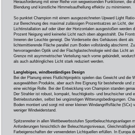
Herausforderung mit einer Reihe von wegweisenden Funktionen, die dar
Blendung und künstliche Himmelsaufhellung effektiv zu minimieren.
So punktet Champion mit einem ausgezeichneten Upward Light Ratio-
zur Berechnung des maximal zulässigen Prozentsatzes an Licht, der 
Lichtinstallation auf oder über der Horizontalen ausgestoßen werden d
Prozent Neigung wird keinerlei Licht nach oben abgestrahlt. Die Fron
Inneren der Leuchte geneigt. Die Vorderseite des Gehäuses dient als 
lichtemittierende Fläche parallel zum Boden vollständig abschirmt. 
hervorragenden Optik und der Flachglastechnologie wird das Licht an e
Grenze mit asymmetrischer Verteilung nach vorne gebündelt, wodurc
als auch aufdringliches Licht stark reduziert werden.
Langlebiges, windbeständiges Design
Bei der Planung eines Flutlichtprojekts spielen das Gewicht und die W
ausgewählten Produkte, aber auch ihre Eignung für bestehende und z
eine wichtige Rolle. Bei der Entwicklung von Champion standen gena
Der Strahler ist robust, kompakt, feuchtigkeits- und bruchsicher und e
Betriebsstunden, selbst bei ungünstigen Witterungsbedingungen. Cha
Boden montiert und sorgt mit einer kleinen Windangriffsfläche (SCx) v
weniger Windwiderstand.
Spitzenreiter in allen Wettbewerbsstufen Sportbeleuchtungsanlagen 
Anforderungen hinsichtlich der Beleuchtungsniveaus, Gleichmäßigke
Farbeigenschaften der verwendeten Lichtquellen erfüllen. In Europa d