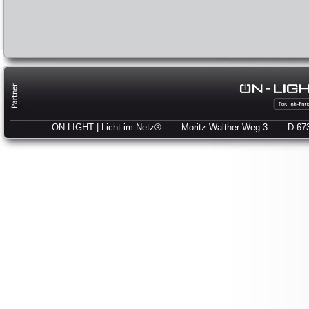
ON-LIGHT | Licht im Netz®
— Moritz-Walther-Weg 3
— D-673