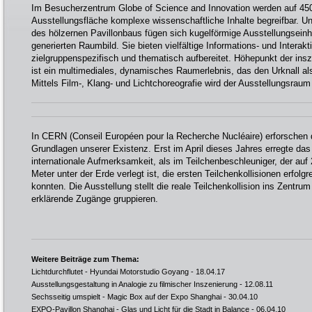
Im Besucherzentrum Globe of Science and Innovation werden auf 45
Ausstellungsfläche komplexe wissenschaftliche Inhalte begreifbar. U
des hölzernen Pavillonbaus fügen sich kugelförmige Ausstellungseinh
generierten Raumbild. Sie bieten vielfältige Informations- und Interak
zielgruppenspezifisch und thematisch aufbereitet. Höhepunkt der ins
ist ein multimediales, dynamisches Raumerlebnis, das den Urknall a
Mittels Film-, Klang- und Lichtchoreografie wird der Ausstellungsrau
In CERN (Conseil Européen pour la Recherche Nucléaire) erforschen 
Grundlagen unserer Existenz. Erst im April dieses Jahres erregte d
internationale Aufmerksamkeit, als im Teilchenbeschleuniger, der auf
Meter unter der Erde verlegt ist, die ersten Teilchenkollisionen erfolg
konnten. Die Ausstellung stellt die reale Teilchenkollision ins Zentr
erklärende Zugänge gruppieren.
Weitere Beiträge zum Thema:
Lichtdurchflutet - Hyundai Motorstudio Goyang
- 18.04.17
Ausstellungsgestaltung in Analogie zu filmischer Inszenierung
- 12.08.11
Sechsseitig umspielt - Magic Box auf der Expo Shanghai
- 30.04.10
EXPO-Pavillon Shanghai - Glas und Licht für die Stadt in Balance
- 06.04.10