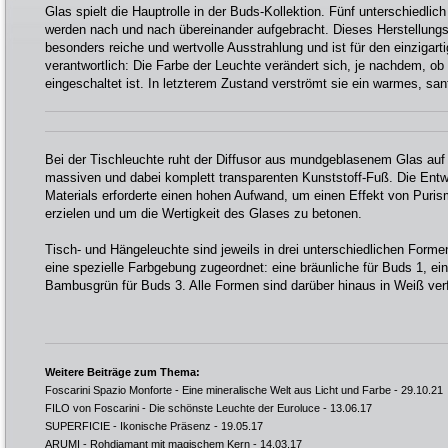
Glas spielt die Hauptrolle in der Buds-Kollektion. Fünf unterschiedlic
werden nach und nach übereinander aufgebracht. Dieses Herstellungs
besonders reiche und wertvolle Ausstrahlung und ist für den einzigart
verantwortlich: Die Farbe der Leuchte verändert sich, je nachdem, ob
eingeschaltet ist. In letzterem Zustand verströmt sie ein warmes, sanf
Bei der Tischleuchte ruht der Diffusor aus mundgeblasenem Glas auf
massiven und dabei komplett transparenten Kunststoff-Fuß. Die Entw
Materials erforderte einen hohen Aufwand, um einen Effekt von Puris
erzielen und um die Wertigkeit des Glases zu betonen.
Tisch- und Hängeleuchte sind jeweils in drei unterschiedlichen Formen
eine spezielle Farbgebung zugeordnet: eine bräunliche für Buds 1, ei
Bambusgrün für Buds 3. Alle Formen sind darüber hinaus in Weiß ver
Weitere Beiträge zum Thema:
Foscarini Spazio Monforte - Eine mineralische Welt aus Licht und Farbe
- 29.10.21
FILO von Foscarini - Die schönste Leuchte der Euroluce
- 13.06.17
SUPERFICIE - Ikonische Präsenz
- 19.05.17
ARUMI - Rohdiamant mit magischem Kern
- 14.03.17