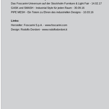
Das Foscarini-Universum auf der Stockholm Furniture & Light Fair
- 14.02.17
GASK und SMASH - Industrial Style für jeden Raum
- 30.09.16
PIPE MESH - Ein Totem zu Ehren des industriellen Designs
- 10.03.16
Links:
Hersteller: Foscarini S.p.A. -
www.foscarini.com
Design: Rodolfo Dordoni -
www.rodolfodordoni.it