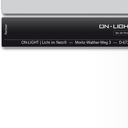
ON-LIGHT | Licht im Netz®
— Moritz-Walther-Weg 3
— D-673