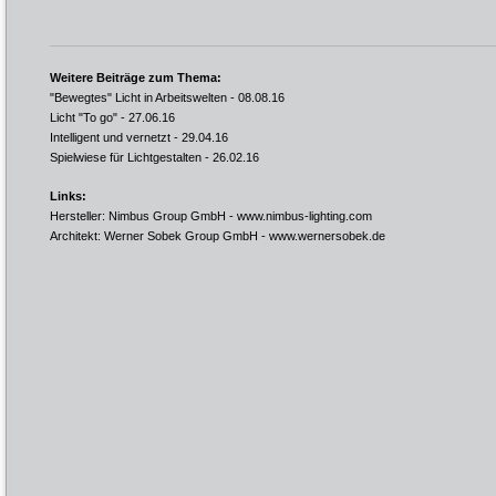
Weitere Beiträge zum Thema:
"Bewegtes" Licht in Arbeitswelten
- 08.08.16
Licht "To go"
- 27.06.16
Intelligent und vernetzt
- 29.04.16
Spielwiese für Lichtgestalten
- 26.02.16
Links:
Hersteller: Nimbus Group GmbH -
www.nimbus-lighting.com
Architekt: Werner Sobek Group GmbH -
www.wernersobek.de