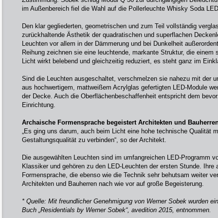
im Außenbereich fiel die Wahl auf die Pollerleuchte Whisky Soda LED
Den klar gegliederten, geometrischen und zum Teil vollständig vergla
zurückhaltende Ästhetik der quadratischen und superflachen Deckenl
Leuchten vor allem in der Dämmerung und bei Dunkelheit außerordentli
Reihung zeichnen sie eine leuchtende, markante Struktur, die einem 
Licht wirkt belebend und gleichzeitig reduziert, es steht ganz im Einkl
Sind die Leuchten ausgeschaltet, verschmelzen sie nahezu mit der u
aus hochwertigem, mattweißem Acrylglas gefertigten LED-Module wer
der Decke. Auch die Oberflächenbeschaffenheit entspricht dem bevo
Einrichtung.
Archaische Formensprache begeistert Architekten und Bauherre
„Es ging uns darum, auch beim Licht eine hohe technische Qualität mi
Gestaltungsqualität zu verbinden“, so der Architekt.
Die ausgewählten Leuchten sind im umfangreichen LED-Programm vo
Klassiker und gehören zu den LED-Leuchten der ersten Stunde. Ihre a
Formensprache, die ebenso wie die Technik sehr behutsam weiter verfei
Architekten und Bauherren nach wie vor auf große Begeisterung.
* Quelle: Mit freundlicher Genehmigung von Werner Sobek wurden e
Buch „Residentials by Werner Sobek“, avedition 2015, entnommen.