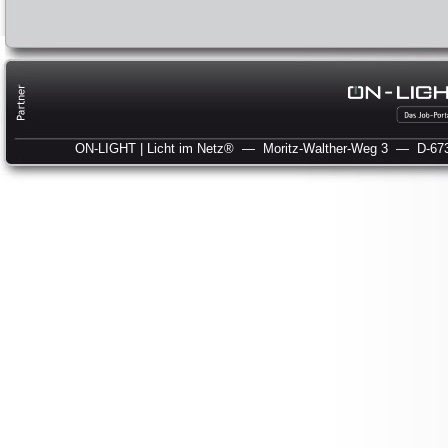
ON-LIGHT | Licht im Netz®
— Moritz-Walther-Weg 3
— D-673