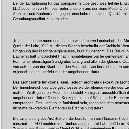
Bei der Lichtplanung für das transparente Obergeschoss fiel die Ents
LED-Leuchten von Nimbus, unter anderem aus der Serie Modul Q 3
Architekt und Bauherren entgegen, eine hohe technische Qualität mit 
Gestaltungsqualität zu verbinden.
„In der klimatisch rauen und doch so wunderbaren Landschaft des Mass
Quelle der Loire, Y1.“ Mit diesen Worten beschreibt der Architekt Wer
Umgebung des Niedrigenergiehauses, kurz Y1 genannt. Das Baugrund
Bauherrschaft und Architekt nach monatelanger Suche gemeinsam a
Form einer ehemaligen Sandgrube. Einzig und allein der gläserne Qu
von außen, von der Stadt oder den Ausfallstraßen her sichtbar. In s
er jedoch nahezu perfekt mit der umgebenden Natur.
Das Licht sollte funktional sein, jedoch nicht als dekorative Lich
Der Innenbereich des Obergeschosses wurde, ebenso wie der des E
mattem Weiß gehalten. Auch hier entsteht Farbigkeit ausschließlich d
umgebenden Natur.*
Diesem Konzept sollte auf Wunsch der Bauherre
entsprechen: Das Licht sollte funktional sein, technisch dem neuest
nicht mit dekorativen Elementen in Erscheinung treten.
Die Empfehlung des Architekten, der bereits mehrere Häuser mit den 
reduzierten LED-Leuchten von Nimbus ausgestattet hat, stieß beim B
Zustimmung: Sobek schlug Modul Q 36 zur durchgängigen Beleucht