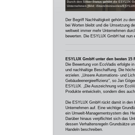
Durch den Silber-Status gehört die ESYLUX Gm
Unternehmen [Bild: iStock/miniseries/ESYLUX
Der Begriff Nachhaltigkeit gehört zu de
bei Worten bleibt und die Umsetzung der
weltweit immer mehr Unternehmen durc
bewerten. Die ESYLUX GmbH hat nun ers
ESYLUX GmbH unter den besten 15 P
Die Bewertung von EcoVadis erfolgte i
und nachhaltige Beschaffung. Die höc
erzielen. „Unsere Automations- und Licht
Gebäudeenergieeffizienz“, so Jan Göge
ESYLUX. „Die Auszeichnung von EcoVadis
Produkte entwickeln, sondern dies auc
Die ESYLUX GmbH rückt damit in den Kr
Unternehmen auf. Eine wichtige Grundlag
ein Umwelt-Managementsystem des Hers
Darüber hinaus verpflichtet sich das 
dessen Verhaltensregeln Grundsätze un
Handeln beschreiben.