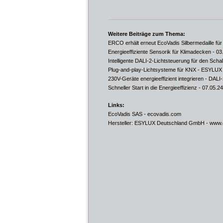
Weitere Beiträge zum Thema:
ERCO erhält erneut EcoVadis Silbermedaille fü
Energieeffiziente Sensorik für Klimadecken
- 03
Intelligente DALI-2-Lichtsteuerung für den Scha
Plug-and-play-Lichtsysteme für KNX - ESYLUX Li
230V-Geräte energieeffizient integrieren - DAL
Schneller Start in die Energieeffizienz
- 07.05.24
Links:
EcoVadis SAS -
ecovadis.com
Hersteller: ESYLUX Deutschland GmbH -
www.