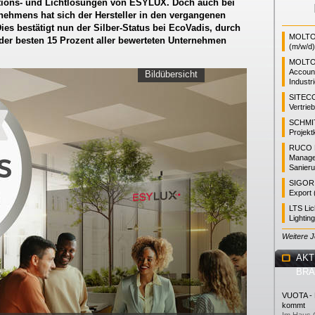
ations- und Lichtlösungen von ESYLUX. Doch auch bei
rnehmens hat sich der Hersteller in den vergangenen
Dies bestätigt nun der Silber-Status bei EcoVadis, durch
MOLTO 
er besten 15 Prozent aller bewerteten Unternehmen
(m/w/d)
MOLTO
Accoun
Bildübersicht
Industr
SITEC
Vertrie
SCHMI
Projekt
RUCO L
Manager
Sanieru
SIGOR L
Export 
LTS Li
Lightin
Weitere 
AKT
BR
VUOTA - L
kommt