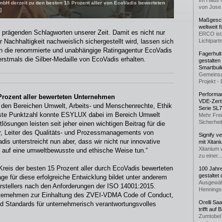
Im Haus 
bH derzeit zu den besten 15 Prozent aller von EcoVadis bewerteten
von Jose 
]
Maßgeschn
weltweit 
n prägenden Schlagworten unserer Zeit. Damit es nicht nur
ERCO ist 
 Nachhaltigkeit nachweislich sichergestellt wird, lassen sich
Lichtpartn
h die renommierte und unabhängige Ratingagentur EcoVadis
Fagerhul
tmals die Silber-Medaille von EcoVadis erhalten.
gestalten
Smartbuil
Gemeinsa
Projekt - 
Performan
rozent aller bewerteten Unternehmen
VDE-Zerti
n den Bereichen Umwelt, Arbeits- und Menschenrechte, Ethik
Serie SL
hste Punktzahl konnte ESYLUX dabei im Bereich Umwelt
Mehr Frei
Sicherheit
lösungen leisten seit jeher einen wichtigen Beitrag für die
r, Leiter des Qualitäts- und Prozessmanagements von
Signify v
 unterstreicht nun aber, dass wir nicht nur innovative
mit Xitan
Xitanium 
h auf eine umweltbewusste und ethische Weise tun.“
zu einer...
eis der besten 15 Prozent aller durch EcoVadis bewerteten
100 Jahr
gestaltet
e für diese erfolgreiche Entwicklung bildet unter anderem
Ausgewäh
tellers nach den Anforderungen der ISO 14001:2015.
Henningse
Unternehmen zur Einhaltung des ZVEI-VDMA Code of Conduct,
Orelli Sa
d Standards für unternehmerisch verantwortungsvolles
trifft auf
Zumtobel 