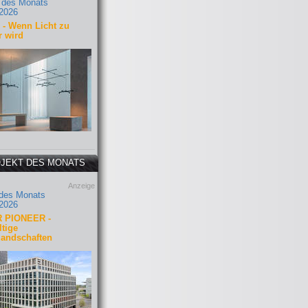
 des Monats
2026
- Wenn Licht zu
r wird
JEKT DES MONATS
Anzeige
 des Monats
2026
 PIONEER -
tige
landschaften