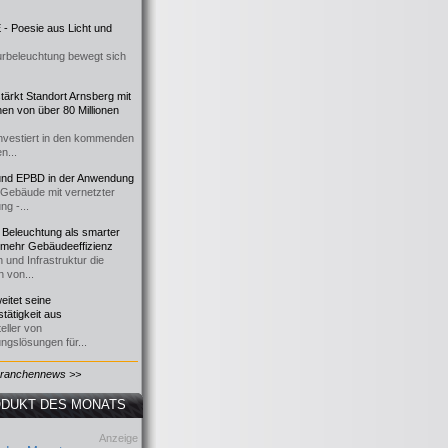
- Poesie aus Licht und
urbeleuchtung bewegt sich
ärkt Standort Arnsberg mit
onen von über 80 Millionen
nvestiert in den kommenden
n...
d EPBD in der Anwendung
e Gebäude mit vernetzter
ng -...
 Beleuchtung als smarter
 mehr Gebäudeeffizienz
 und Infrastruktur die
n von...
itet seine
tätigkeit aus
eller von
ngslösungen für...
Branchennews >>
DUKT DES MONATS
Anzeige