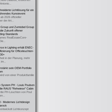
Casa Catasüs, entworfen
Antonio...
eiderte Lichtlösung für ein
führendes Kunstevent
ab 2026 offizieller
er der Art...
t Group und Zumtobel Group
 die Zukunft offener
ding-Standards
mes RealEstateCore-
Die...
ce in Lighting erhält ENEC-
fizierung für Officeleuchten-
730+
heit in der Planung, mehr
 im...
erstärkt sein OEM-Portfolio
ium
wird von einer Produktfamilie
e System PH - Louis Poulsen
 die RAUS "Rehwiese" Cabin
lte PH-Leuchten von Poul
n...
al - Modernes Lichtdesign
 Barock
entwickelt Lichtkonzept