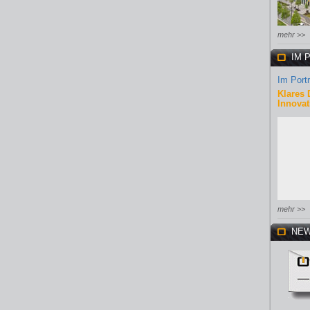
mehr >>
IM 
Im Portr
Klares 
Innovat
mehr >>
NEW