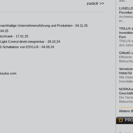
und...
zurück >>
LUNELLE 
Porzellan
Architekt
im...
r nachhaltige Unternehmensführung und Produktion
- 04.11.25
TRILUX st
.04.25
Investiti
ltschrank
- 17.01.25
Euro
TRILUX i
ght Control direkt integrierbar
- 28.10.24
drei Jahre
I-2-Schaltaktor von ESYLUX
- 04.09.24
GModG un
Effizient
Beleuchtu
Vernetzte
Hebel für
esylux.com
Wie Daten
Immobilie
NORKA we
Geschäfts
Der Herst
Beleuchtu
Weitere 
PRO