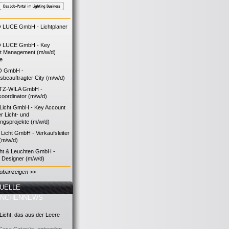
LUCE GmbH - Lichtplaner
 LUCE GmbH - Key
t Management (m/w/d)
ie
O GmbH -
bsbeauftragter City (m/w/d)
TZ-WILA GmbH -
koordinator (m/w/d)
icht GmbH - Key Account
 Licht- und
ngsprojekte (m/w/d)
icht GmbH - Verkaufsleiter
(m/w/d)
cht & Leuchten GmbH -
g Designer (m/w/d)
Jobanzeigen >>
UELLE
ANCHENNEWS
icht, das aus der Leere