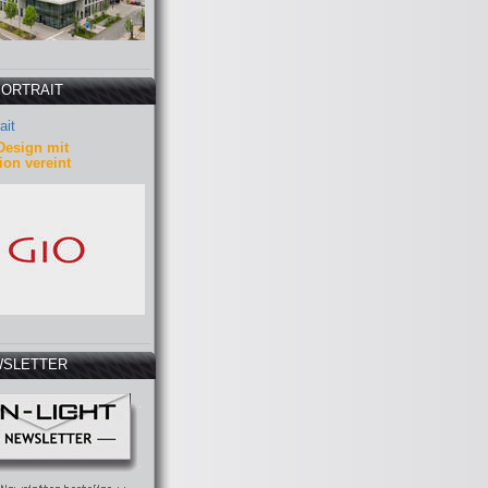
PORTRAIT
ait
Design mit
ion vereint
SLETTER