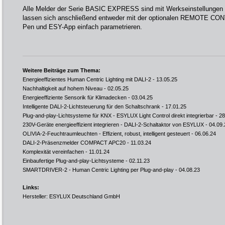
Alle Melder der Serie BASIC EXPRESS sind mit Werkseinstellungen so
lassen sich anschließend entweder mit der optionalen REMOTE CO
Pen und ESY-App einfach parametrieren.
Weitere Beiträge zum Thema:
Energieeffizientes Human Centric Lighting mit DALI-2
- 13.05.25
Nachhaltigkeit auf hohem Niveau
- 02.05.25
Energieeffiziente Sensorik für Klimadecken
- 03.04.25
Intelligente DALI-2-Lichtsteuerung für den Schaltschrank
- 17.01.25
Plug-and-play-Lichtsysteme für KNX - ESYLUX Light Control direkt integrierbar
- 28
230V-Geräte energieeffizient integrieren - DALI-2-Schaltaktor von ESYLUX
- 04.09.
OLIVIA-2-Feuchtraumleuchten - Effizient, robust, intelligent gesteuert
- 06.06.24
DALI-2-Präsenzmelder COMPACT APC20
- 11.03.24
Komplexität vereinfachen
- 11.01.24
Einbaufertige Plug-and-play-Lichtsysteme
- 02.11.23
SMARTDRIVER-2 - Human Centric Lighting per Plug-and-play
- 04.08.23
Links:
Hersteller: ESYLUX Deutschland GmbH