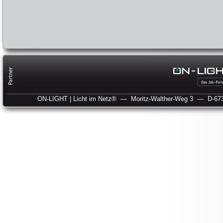
ON-LIGHT | Licht im Netz®
— Moritz-Walther-Weg 3
— D-673