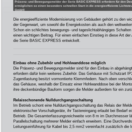
Präsenz- und Bewegungsmelder der Serie BASIC EXPRESS erfordern für den Dec
ermöglichen so einen besonders schnellen Start in die energieeffiziente Lichtst
GmbH]
Die energieeffiziente Modernisierung von Gebäuden gehört zu den wi
der Gegenwart, um sowohl die Energiekosten als auch den weltweit
Schon ein schlichtes bewegungs- und tageslichtabhängiges Schalten d
einen wichtigen Beitrag. Für einen einfachen Einstieg in diese Art 
die Serie BASIC EXPRESS entwickelt.
Einbau ohne Zubehör und Hohlwanddose möglich
Die Präsenz- und Bewegungsmelder sind für den Einbau in abgehän
erfordern dafür kein weiteres Zubehör. Das Gehäuse mit Schutzart IP2
Zugentlastung besitzt vormontierte Klemmfedern. Nach oben versch
das Gehäuse, weshalb der Einsatz einer Hohlwanddose bei der Montage
ihre deckenbündige Bauform sorgen die Melder außerdem für ein zurü
Relaisschonende Nulldurchgangsschaltung
Im Betrieb schont eine Nulldurchgangsschaltung das Relais der Meld
elektronischer Vorschaltgeräte, ihr Tastereingang erlaubt bei Bedarf 
Betrieb. Die Gesamterfassungsreichweite von 8 m im Durchmesser lä
Parallelschaltung mehrerer Melder einfach erweitern. Eine Durchverd
Leitungseinführung für Kabel bis 2,5 mm2 vereinfacht zusätzlich die In