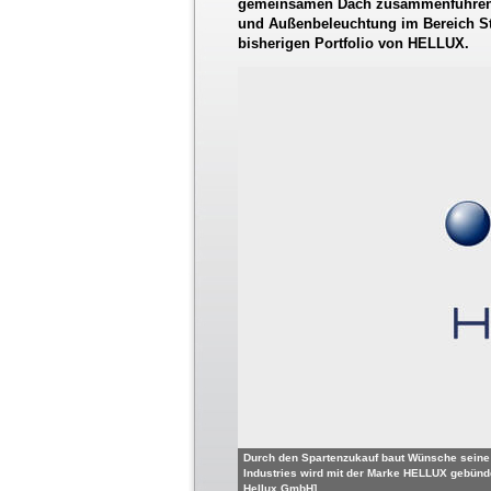
gemeinsamen Dach zusammenführen. 
und Außenbeleuchtung im Bereich St
bisherigen Portfolio von HELLUX.
Durch den Spartenzukauf baut Wünsche seine A
Industries wird mit der Marke HELLUX gebünde
Hellux GmbH]