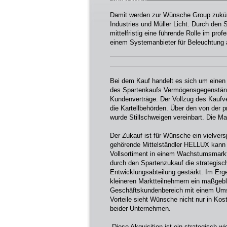
Damit werden zur Wünsche Group zukün
Industries und Müller Licht. Durch de
mittelfristig eine führende Rolle im pr
einem Systemanbieter für Beleuchtung 
Bei dem Kauf handelt es sich um eine
des Spartenkaufs Vermögensgegenständ
Kundenverträge. Der Vollzug des Kaufve
die Kartellbehörden. Über den von der 
wurde Stillschweigen vereinbart. Die Ma
Der Zukauf ist für Wünsche ein vielve
gehörende Mittelständler HELLUX kann s
Vollsortiment in einem Wachstumsmarkt
durch den Spartenzukauf die strategisc
Entwicklungsabteilung gestärkt. Im Er
kleineren Marktteilnehmern ein maßgebl
Geschäftskundenbereich mit einem Umsa
Vorteile sieht Wünsche nicht nur in Ko
beider Unternehmen.
„Diese Akquisition ist ein strategisch 