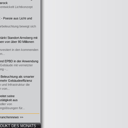
 Barock
entwickelt Lichtkonzept
- Poesie aus Licht und
urbeleuchtung bewegt sich
ärkt Standort Arnsberg mit
onen von über 80 Millionen
nvestiert in den kommenden
n...
d EPBD in der Anwendung
e Gebäude mit vernetzter
ng -...
 Beleuchtung als smarter
 mehr Gebäudeeffizienz
 und Infrastruktur die
n von...
itet seine
tätigkeit aus
eller von
ngslösungen für...
Branchennews >>
DUKT DES MONATS