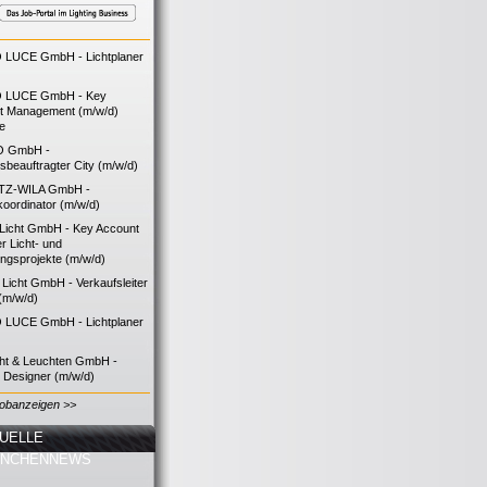
LUCE GmbH - Lichtplaner
 LUCE GmbH - Key
t Management (m/w/d)
ie
O GmbH -
bsbeauftragter City (m/w/d)
TZ-WILA GmbH -
koordinator (m/w/d)
icht GmbH - Key Account
 Licht- und
ngsprojekte (m/w/d)
icht GmbH - Verkaufsleiter
(m/w/d)
LUCE GmbH - Lichtplaner
cht & Leuchten GmbH -
g Designer (m/w/d)
Jobanzeigen >>
UELLE
ANCHENNEWS