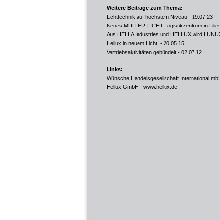
Weitere Beiträge zum Thema:
Lichttechnik auf höchstem Niveau
- 19.07.23
Neues MÜLLER-LICHT Logistikzentrum in Lilien
Aus HELLA Industries und HELLUX wird LUNU
Hellux in neuem Licht
- 20.05.15
Vertriebsaktivitäten gebündelt
- 02.07.12
Links:
Wünsche Handelsgesellschaft International m
Hellux GmbH -
www.hellux.de