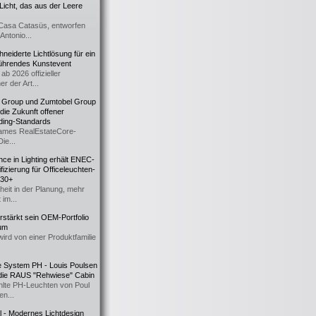
icht, das aus der Leere
Casa Catasüs, entworfen
Antonio...
eiderte Lichtlösung für ein
führendes Kunstevent
ab 2026 offizieller
er der Art...
t Group und Zumtobel Group
 die Zukunft offener
ding-Standards
mes RealEstateCore-
Die...
ce in Lighting erhält ENEC-
fizierung für Officeleuchten-
730+
heit in der Planung, mehr
 im...
erstärkt sein OEM-Portfolio
ium
wird von einer Produktfamilie
e System PH - Louis Poulsen
 die RAUS "Rehwiese" Cabin
lte PH-Leuchten von Poul
n...
al - Modernes Lichtdesign