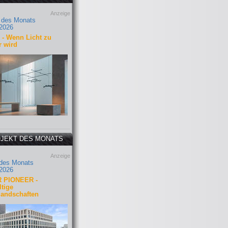
Anzeige
 des Monats
2026
- Wenn Licht zu
r wird
JEKT DES MONATS
Anzeige
 des Monats
2026
 PIONEER -
tige
landschaften