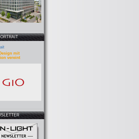
PORTRAIT
ait
Design mit
ion vereint
SLETTER