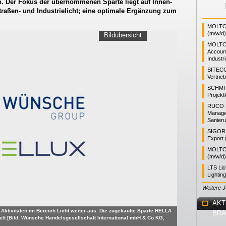
Der Fokus der übernommenen Sparte liegt auf Innen-
raßen- und Industrielicht; eine optimale Ergänzung zum
MOLTO 
(m/w/d)
Bildübersicht
MOLTO
Accoun
Industr
SITEC
Vertrie
SCHMI
Projekt
RUCO L
Manager
Sanieru
SIGOR L
Export 
MOLTO 
(m/w/d)
LTS Li
Lightin
Weitere 
AKT
ktivitäten im Bereich Licht weiter aus. Die zugekaufte Sparte HELLA
BR
lt [Bild: Wünsche Handelsgesellschaft International mbH & Co KG,