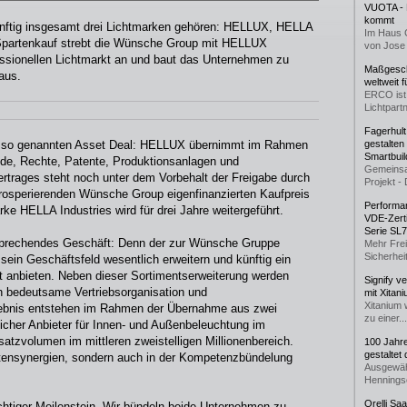
VUOTA - L
kommt
ftig insgesamt drei Lichtmarken gehören: HELLUX, HELLA
Im Haus 
n Spartenkauf strebt die Wünsche Group mit HELLUX
von Jose 
ofessionellen Lichtmarkt an und baut das Unternehmen zu
Maßgeschn
aus.
weltweit 
ERCO ist 
Lichtpartn
Fagerhul
n so genannten Asset Deal: HELLUX übernimmt im Rahmen
gestalten
Smartbuil
e, Rechte, Patente, Produktionsanlagen und
Gemeinsa
rtrages steht noch unter dem Vorbehalt der Freigabe durch
Projekt - 
prosperierenden Wünsche Group eigenfinanzierten Kaufpreis
Performan
rke HELLA Industries wird für drei Jahre weitergeführt.
VDE-Zerti
Serie SL
rsprechendes Geschäft: Denn der zur Wünsche Gruppe
Mehr Frei
Sicherheit
ein Geschäftsfeld wesentlich erweitern und künftig ein
 anbieten. Neben dieser Sortimentserweiterung werden
Signify v
h bedeutsame Vertriebsorganisation und
mit Xitan
Xitanium 
gebnis entstehen im Rahmen der Übernahme aus zwei
zu einer...
icher Anbieter für Innen- und Außenbeleuchtung im
tzvolumen im mittleren zweistelligen Millionenbereich.
100 Jahr
gestaltet
stensynergien, sondern auch in der Kompetenzbündelung
Ausgewäh
Henningse
Orelli Sa
wichtiger Meilenstein. Wir bündeln beide Unternehmen zu