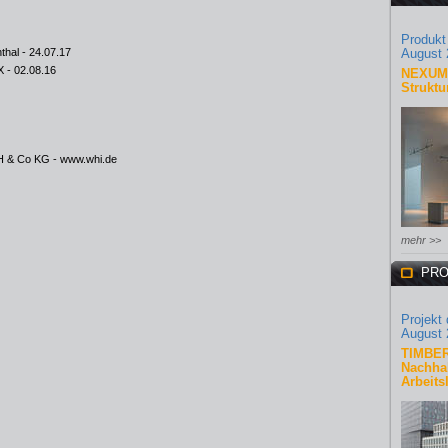
Produkt
thal
- 24.07.17
August 
X
- 02.08.16
NEXUM 
Struktu
bH & Co KG -
www.whi.de
mehr >>
PRO
Projekt
August 
TIMBER
Nachhal
Arbeits