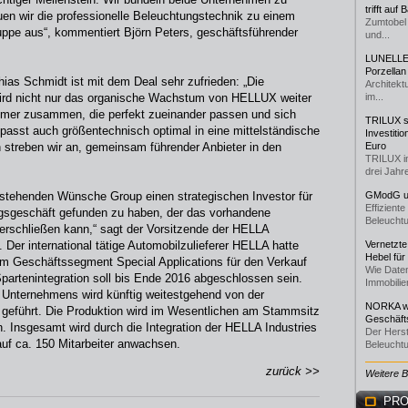
trifft auf
uen wir die professionelle Beleuchtungstechnik zu einem
Zumtobel 
ppe aus“, kommentiert Björn Peters, geschäftsführender
und...
LUNELLE 
Porzellan
as Schmidt ist mit dem Deal sehr zufrieden: „Die
Architekt
ird nicht nur das organische Wachstum von HELLUX weiter
im...
hmer zusammen, die perfekt zueinander passen und sich
TRILUX st
passt auch größentechnisch optimal in eine mittelständische
Investiti
 streben wir an, gemeinsam führender Anbieter in den
Euro
TRILUX i
drei Jahre
 stehenden Wünsche Group einen strategischen Investor für
GModG un
Effizient
ngsgeschäft gefunden zu haben, der das vorhandene
Beleuchtu
 erschließen kann,“ sagt der Vorsitzende der HELLA
 Der international tätige Automobilzulieferer HELLA hatte
Vernetzte
Hebel für
 im Geschäftssegment Special Applications für den Verkauf
Wie Daten
Spartenintegration soll bis Ende 2016 abgeschlossen sein.
Immobilie
 Unternehmens wird künftig weitestgehend von der
NORKA we
geführt. Die Produktion wird im Wesentlichen am Stammsitz
Geschäfts
. Insgesamt wird durch die Integration der HELLA Industries
Der Herst
auf ca. 150 Mitarbeiter anwachsen.
Beleuchtu
zurück >>
Weitere 
PRO