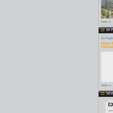
mehr >>
IM 
Im Portr
Klares 
Innovat
mehr >>
NEW