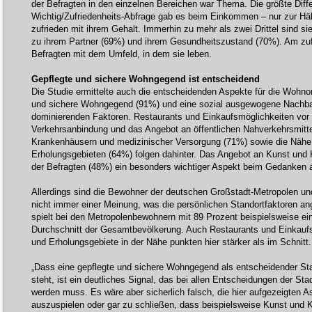
der Befragten in den einzelnen Bereichen war Thema. Die größte Diffe
Wichtig/Zufriedenheits-Abfrage gab es beim Einkommen – nur zur Häl
zufrieden mit ihrem Gehalt. Immerhin zu mehr als zwei Drittel sind si
zu ihrem Partner (69%) und ihrem Gesundheitszustand (70%). Am zuf
Befragten mit dem Umfeld, in dem sie leben.
Gepflegte und sichere Wohngegend ist entscheidend
Die Studie ermittelte auch die entscheidenden Aspekte für die Wohn
und sichere Wohngegend (91%) und eine sozial ausgewogene Nachbars
dominierenden Faktoren. Restaurants und Einkaufsmöglichkeiten vor 
Verkehrsanbindung und das Angebot an öffentlichen Nahverkehrsmitte
Krankenhäusern und medizinischer Versorgung (71%) sowie die Nähe
Erholungsgebieten (64%) folgen dahinter. Das Angebot an Kunst und Ku
der Befragten (48%) ein besonders wichtiger Aspekt beim Gedanken
Allerdings sind die Bewohner der deutschen Großstadt-Metropolen un
nicht immer einer Meinung, was die persönlichen Standortfaktoren a
spielt bei den Metropolenbewohnern mit 89 Prozent beispielsweise ein
Durchschnitt der Gesamtbevölkerung. Auch Restaurants und Einkauf
und Erholungsgebiete in der Nähe punkten hier stärker als im Schnitt.
„Dass eine gepflegte und sichere Wohngegend als entscheidender Stan
steht, ist ein deutliches Signal, das bei allen Entscheidungen der Sta
werden muss. Es wäre aber sicherlich falsch, die hier aufgezeigten 
auszuspielen oder gar zu schließen, dass beispielsweise Kunst und 