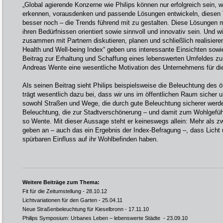
„Global agierende Konzerne wie Philips können nur erfolgreich sein, w
erkennen, vorausdenken und passende Lösungen entwickeln, diesen 
besser noch – die Trends führend mit zu gestalten. Diese Lösunge
ihren Bedürfnissen orientiert sowie sinnvoll und innovativ sein. Und 
zusammen mit Partnern diskutieren, planen und schließlich realisiere
Health und Well-being Index“ geben uns interessante Einsichten sowi
Beitrag zur Erhaltung und Schaffung eines lebenswerten Umfeldes zu le
Andreas Wente eine wesentliche Motivation des Unternehmens für die
Als seinen Beitrag sieht Philips beispielsweise die Beleuchtung des ö
trägt wesentlich dazu bei, dass wir uns im öffentlichen Raum sicher 
sowohl Straßen und Wege, die durch gute Beleuchtung sicherer werde
Beleuchtung, die zur Stadtverschönerung – und damit zum Wohlgefühl 
so Wente. Mit dieser Aussage steht er keineswegs allein: Mehr als zw
geben an – auch das ein Ergebnis der Index-Befragung –, dass Licht
spürbaren Einfluss auf ihr Wohlbefinden haben.
Weitere Beiträge zum Thema:
Fit für die Zeitumstellung
- 28.10.12
Lichtvariationen für den Garten
- 25.04.11
Neue Straßenbeleuchtung für Kieselbronn
- 17.11.10
Philips Symposium: Urbanes Leben – lebenswerte Städte
- 23.09.10