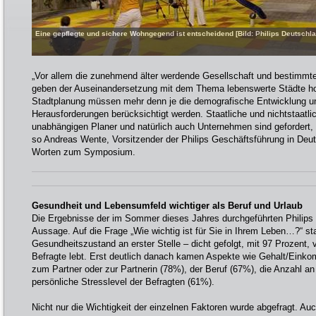
Eine gepflegte und sichere Wohngegend ist entscheidend [Bild: Philips Deutsch
„Vor allem die zunehmend älter werdende Gesellschaft und bestimmt
geben der Auseinandersetzung mit dem Thema lebenswerte Städte hohe
Stadtplanung müssen mehr denn je die demografische Entwicklung u
Herausforderungen berücksichtigt werden. Staatliche und nichtstaatlich
unabhängigen Planer und natürlich auch Unternehmen sind gefordert, hi
so Andreas Wente, Vorsitzender der Philips Geschäftsführung in Deut
Worten zum Symposium.
Gesundheit und Lebensumfeld wichtiger als Beruf und Urlaub
Die Ergebnisse der im Sommer dieses Jahres durchgeführten Philips 
Aussage. Auf die Frage „Wie wichtig ist für Sie in Ihrem Leben…?“ st
Gesundheitszustand an erster Stelle – dicht gefolgt, mit 97 Prozent,
Befragte lebt. Erst deutlich danach kamen Aspekte wie Gehalt/Eink
zum Partner oder zur Partnerin (78%), der Beruf (67%), die Anzahl a
persönliche Stresslevel der Befragten (61%).
Nicht nur die Wichtigkeit der einzelnen Faktoren wurde abgefragt. Auc