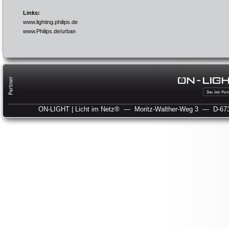
Links:
www.lighting.philips.de
www.Philips.de/urban
ON-LIGHT | Licht im Netz®
— Moritz-Walther-Weg 3
— D-673