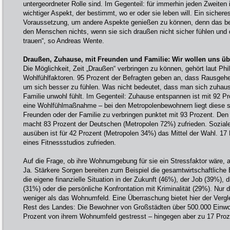
untergeordneter Rolle sind. Im Gegenteil: für immerhin jeden Zweiten 
wichtiger Aspekt, der bestimmt, wo er oder sie leben will. Ein sicheres
Voraussetzung, um andere Aspekte genießen zu können, denn das bes
den Menschen nichts, wenn sie sich draußen nicht sicher fühlen und
trauen“, so Andreas Wente.
Draußen, Zuhause, mit Freunden und Familie: Wir wollen uns üb
Die Möglichkeit, Zeit „Draußen“ verbringen zu können, gehört laut Phi
Wohlfühlfaktoren. 95 Prozent der Befragten geben an, dass Rausgehe
um sich besser zu fühlen. Was nicht bedeutet, dass man sich zuhau
Familie unwohl fühlt. Im Gegenteil: Zuhause entspannen ist mit 92 P
eine Wohlfühlmaßnahme – bei den Metropolenbewohnern liegt diese so
Freunden oder der Familie zu verbringen punktet mit 93 Prozent. D
macht 83 Prozent der Deutschen (Metropolen 72%) zufrieden. Soziale
ausüben ist für 42 Prozent (Metropolen 34%) das Mittel der Wahl. 1
eines Fitnessstudios zufrieden.
Auf die Frage, ob ihre Wohnumgebung für sie ein Stressfaktor wäre, 
Ja. Stärkere Sorgen bereiten zum Beispiel die gesamtwirtschaftliche
die eigene finanzielle Situation in der Zukunft (46%), der Job (39%),
(31%) oder die persönliche Konfrontation mit Kriminalität (29%). Nur 
weniger als das Wohnumfeld. Eine Überraschung bietet hier der Verg
Rest des Landes: Die Bewohner von Großstädten über 500.000 Einwoh
Prozent von ihrem Wohnumfeld gestresst – hingegen aber zu 17 Proze