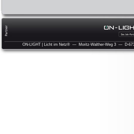
ON-LIGHT | Licht im Netz®
— Moritz-Walther-Weg 3
— D-673