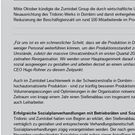
Mitte Oktober kündigte die Zumtobel Group die durch wirtschaftliche
Neuausrichtung des Tridonic-Werks in Dornbirn und damit einhergeh
Reduzierung der Beschäftigtenzahl um rund 100 Mitarbeitende im Pro
„Für uns ist es ein schmerzlicher Schritt, dass wir die Produktion in D
weniger Personal weiterführen können, um den Produktionsstandort zu 
Umstände, zuletzt der massive Umsatzeinbruch im ersten Quartal 20
zeitnahen Reorganisation. Wir werden unser Hauptaugenmerk darauf 
sozial ausgewogen zu gestalten und arbeiten derzeit an einem umfass
CEO Hugo Rohner zu diesem Zeitpunkt.
Auch im Zumtobel Leuchtenwerk in der Schweizerstraße in Dornbirn - L
hochautomatisierte Produktion - sind zur künftig besseren Produktio
Volumenanpassungen und Optimierungen in der Organisation notwendi
Zeitraum von knapp einem Jahr einen Stellenabbau von insgesamt run
auch Leiharbeiter.
Erfolgreiche Sozialplanverhandlungen mit Betriebsräten und Soz
Tridonic und Zumtobel hatten von Beginn an erklärt, den Stellenabbau 
verträglich zu gestalten und entsprechende Verhandlungsbereitschaft 
Sozialplanverhandlungen zügig vorangetrieben worden. Der nach ge
November verabschiedete Sozialplan sieht neben einem freiwilligen 