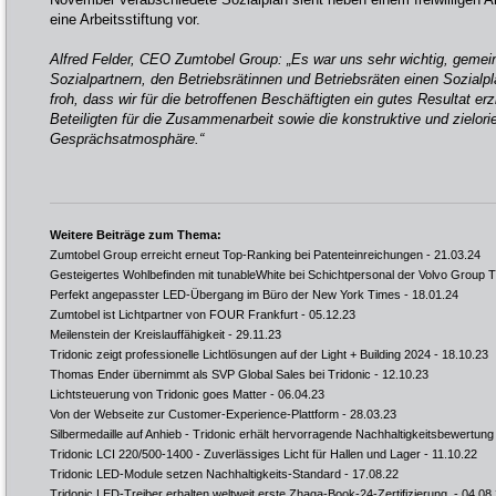
eine Arbeitsstiftung vor.
Alfred Felder, CEO Zumtobel Group: „Es war uns sehr wichtig, geme
Sozialpartnern, den Betriebsrätinnen und Betriebsräten einen Sozialpl
froh, dass wir für die betroffenen Beschäftigten ein gutes Resultat er
Beteiligten für die Zusammenarbeit sowie die konstruktive und zielorie
Gesprächsatmosphäre.“
Weitere Beiträge zum Thema:
Zumtobel Group erreicht erneut Top-Ranking bei Patenteinreichungen
- 21.03.24
Gesteigertes Wohlbefinden mit tunableWhite bei Schichtpersonal der Volvo Group 
Perfekt angepasster LED-Übergang im Büro der New York Times
- 18.01.24
Zumtobel ist Lichtpartner von FOUR Frankfurt
- 05.12.23
Meilenstein der Kreislauffähigkeit
- 29.11.23
Tridonic zeigt professionelle Lichtlösungen auf der Light + Building 2024
- 18.10.23
Thomas Ender übernimmt als SVP Global Sales bei Tridonic
- 12.10.23
Lichtsteuerung von Tridonic goes Matter
- 06.04.23
Von der Webseite zur Customer-Experience-Plattform
- 28.03.23
Silbermedaille auf Anhieb - Tridonic erhält hervorragende Nachhaltigkeitsbewertung
Tridonic LCI 220/500-1400 - Zuverlässiges Licht für Hallen und Lager
- 11.10.22
Tridonic LED-Module setzen Nachhaltigkeits-Standard
- 17.08.22
Tridonic LED-Treiber erhalten weltweit erste Zhaga-Book-24-Zertifizierung
- 04.08