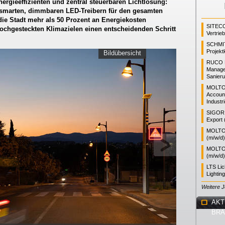
nergieeffizienten und zentral steuerbaren Lichtlösung:
 smarten, dimmbaren LED-Treibern für den gesamten
die Stadt mehr als 50 Prozent an Energiekosten
SITEC
chgesteckten Klimazielen einen entscheidenden Schritt
Vertrie
SCHMI
Projekt
Bildübersicht
RUCO L
Manager
Sanieru
MOLTO
Accoun
Industr
SIGOR L
Export 
MOLTO 
(m/w/d)
MOLTO 
(m/w/d)
LTS Li
Lightin
Weitere 
AKT
BR