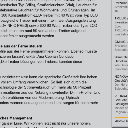
Porzellan
assischer Typ (Villa), Straßenleuchten (Vial), Leuchten für
Architekt
ekorative Leuchten für Wohnviertel und Grünanlagen. Im
im...
in 300 Konstantstrom-LED-Treiber mit 40 Watt vom Typ LCO
TRILUX st
augleiche Treiber mit einer maximalen Ausgangsleistung
Investiti
pD+ NF C PRE3) sowie 600 90-Watt-Treiber des Typs LCO
Euro
lich mussten rund 50 vorhandene Treiber aufgrund
TRILUX i
drei Jahre
ationsfehler ausgetauscht werden.
GModG un
e aus der Ferne steuern
Effizient
Beleuchtu
rofile aus der Ferne programmieren können. Ebenso musste
tizieren lassen“, erklärt Ana Cebrián Condado,
Vernetzte
 „Die Treiber-Lösungen von Tridonic konnten diese
Hebel für
Wie Daten
Immobilie
ungsinfrastruktur kann die spanische Großstadt ihre hohen
NORKA we
Geschäfts
 vollem Umfang verwirklichen. So ließ sich durch die
Der Herst
echnologie der Stromverbrauch um mehr als 50 Prozent
Beleuchtu
 resultieren aus der Nutzung individueller Dimm-Profile. Und
VEDARA -
cón profitieren von der Modernisierung: Optisch
Beleuchtu
nders warmen und angenehmen Licht sorgen für noch mehr
Bildungsw
Mit der n
Regiolux e
faches Management
Weitere 
 ganzer Linie. Wir können jetzt nicht nur unsere hohen,