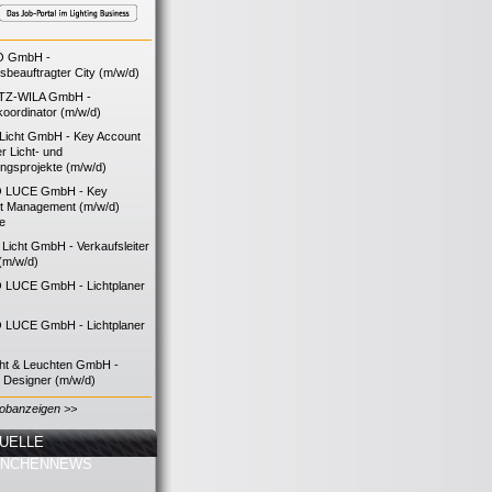
O GmbH -
bsbeauftragter City (m/w/d)
TZ-WILA GmbH -
koordinator (m/w/d)
icht GmbH - Key Account
 Licht- und
ngsprojekte (m/w/d)
 LUCE GmbH - Key
t Management (m/w/d)
ie
icht GmbH - Verkaufsleiter
(m/w/d)
LUCE GmbH - Lichtplaner
LUCE GmbH - Lichtplaner
cht & Leuchten GmbH -
g Designer (m/w/d)
Jobanzeigen >>
UELLE
ANCHENNEWS