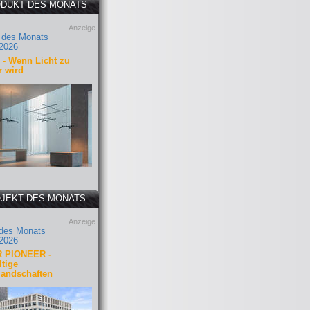
DUKT DES MONATS
Anzeige
 des Monats
2026
- Wenn Licht zu
r wird
JEKT DES MONATS
Anzeige
 des Monats
2026
 PIONEER -
tige
landschaften