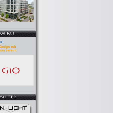
PORTRAIT
ait
Design mit
ion vereint
SLETTER