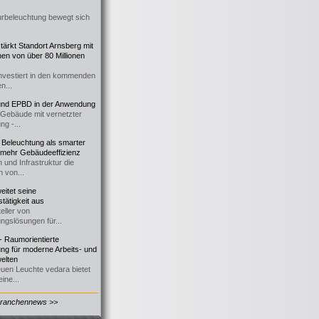
urbeleuchtung bewegt sich
ärkt Standort Arnsberg mit
onen von über 80 Millionen
nvestiert in den kommenden
n...
d EPBD in der Anwendung
e Gebäude mit vernetzter
ng -...
 Beleuchtung als smarter
 mehr Gebäudeeffizienz
 und Infrastruktur die
n von...
itet seine
tätigkeit aus
eller von
ngslösungen für...
 Raumorientierte
ng für moderne Arbeits- und
elten
euen Leuchte vedara bietet
ine...
Branchennews >>