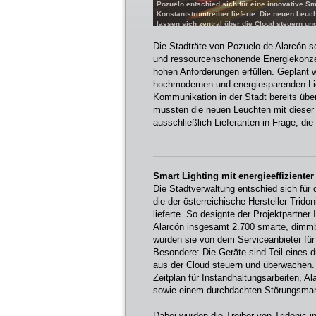
Pozuelo entschied sich für eine innovative Sma
Konstantstromtreiber lieferte. Die neuen Leuc
lassen sich zentral über die Cloud steuern und
Die Stadträte von Pozuelo de Alarcón se
und ressourcenschonende Energiekonzep
hohen Anforderungen erfüllen. Geplant w
hochmodernen und energiesparenden Lic
Kommunikation in der Stadt bereits übe
mussten die neuen Leuchten mit dieser 
ausschließlich Lieferanten in Frage, die
Smart Lighting mit energieeffiziente
Die Stadtverwaltung entschied sich für d
die der österreichische Hersteller Trid
lieferte. So designte der Projektpartne
Alarcón insgesamt 2.700 smarte, dimmbar
wurden sie von dem Serviceanbieter fü
Besondere: Die Geräte sind Teil eines 
aus der Cloud steuern und überwachen. D
Zeitplan für Instandhaltungsarbeiten, 
sowie einem durchdachten Störungsma
Dabei wurden die Treiber von Tridonic i