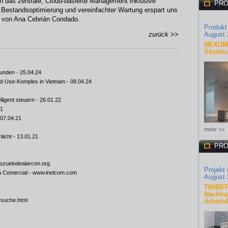
 das zentrale, Cloud-basierte Management inklusive
PRO
 Bestandsoptimierung und vereinfachter Wartung erspart uns
 von Ana Cebrián Condado.
Produkt
zurück >>
August 
NEXUM 
Struktu
funden
- 25.04.24
ed-Use-Komplex in Vietnam
- 08.04.24
ligent steuern
- 26.01.22
21
 07.04.21
mehr >>
licht
- 13.01.21
PRO
zuelodealarcon.org
Projekt
a Comercial -
www.inelcom.com
August 
TIMBER
Nachhal
rsuche.html
Arbeits