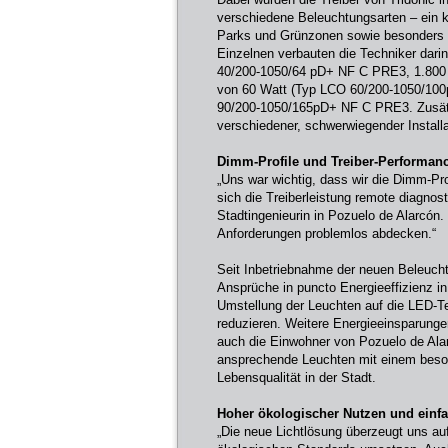
verschiedene Beleuchtungsarten – ein kl
Parks und Grünzonen sowie besonders d
Einzelnen verbauten die Techniker dar
40/200-1050/64 pD+ NF C PRE3, 1.800 b
von 60 Watt (Typ LCO 60/200-1050/100
90/200-1050/165pD+ NF C PRE3. Zusätz
verschiedener, schwerwiegender Install
Dimm-Profile und Treiber-Performanc
„Uns war wichtig, dass wir die Dimm-P
sich die Treiberleistung remote diagnos
Stadtingenieurin in Pozuelo de Alarcón.
Anforderungen problemlos abdecken.“
Seit Inbetriebnahme der neuen Beleucht
Ansprüche in puncto Energieeffizienz in
Umstellung der Leuchten auf die LED-T
reduzieren. Weitere Energieeinsparungen
auch die Einwohner von Pozuelo de Alar
ansprechende Leuchten mit einem beso
Lebensqualität in der Stadt.
Hoher ökologischer Nutzen und ein
„Die neue Lichtlösung überzeugt uns auf