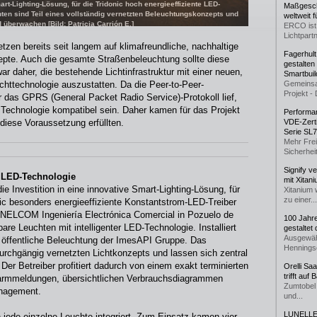
rt-Lighting-Lösung, für die Tridonic hoch energieeffiziente LED-
Maßgeschn
hten sind Teil eines vollständig vernetzten Beleuchtungskonzepts und
weltweit 
 überwachen [Bild: Patricia Carrión E.]
ERCO ist 
Lichtpartn
tzen bereits seit langem auf klimafreundliche, nachhaltige
Fagerhul
te. Auch die gesamte Straßenbeleuchtung sollte diese
gestalten
ar daher, die bestehende Lichtinfrastruktur mit einer neuen,
Smartbuil
httechnologie auszustatten. Da die Peer-to-Peer-
Gemeinsa
Projekt - 
r das GPRS (General Packet Radio Service)-Protokoll lief,
Technologie kompatibel sein. Daher kamen für das Projekt
Performan
 diese Voraussetzung erfüllten.
VDE-Zerti
Serie SL
Mehr Frei
Sicherheit
Signify v
r LED-Technologie
mit Xitan
ie Investition in eine innovative Smart-Lighting-Lösung, für
Xitanium 
zu einer...
onic besonders energieeffiziente Konstantstrom-LED-Treiber
r INELCOM Ingeniería Electrónica Comercial in Pozuelo de
100 Jahr
e Leuchten mit intelligenter LED-Technologie. Installiert
gestaltet
Ausgewäh
r öffentliche Beleuchtung der ImesAPI Gruppe. Das
Henningse
durchgängig vernetzten Lichtkonzepts und lassen sich zentral
er Betreiber profitiert dadurch von einem exakt terminierten
Orelli Sa
trifft auf
Alarmmeldungen, übersichtlichen Verbrauchsdiagrammen
Zumtobel 
nagement.
und...
LUNELLE 
n jede einzelne Leuchte integriert. Zum Einsatz kamen vier