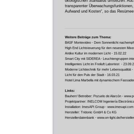
ökologischen Standards umsetzen. Auch
transparenter Überwachungsfunktionen,
Aufwand und Kosten“, so das Resümee
Weitere Beiträge zum Thema:
BASF Montevideo - Dem Sonnenlicht nachemp
High End Lichtsteuerung für den neuesten Mix
Antike Kultur im modernen Licht
- 15.02.22
Smart City mit SIDEREA - Leuchtengruppen intel
Intelligentes Licht im Freiluft Labortest
- 23.09.
Moderne Lichttechnik für mehr Lebensqualität
-
Licht für den Puls der Stadt
- 16.03.21
Hotel Lima Marbella mit dynamischem Fassaden
Links:
Bauherr/ Betreiber: Pozuelo de Alarcón -
www.po
Projektpartner: INELCOM Ingeniería Electrónic
Installation: ImesAPI Group -
www.imesapi.com
Hersteller: Tridonic GmbH & Co KG
Herstellerdatenbank -
www.on-light.de/herstelle