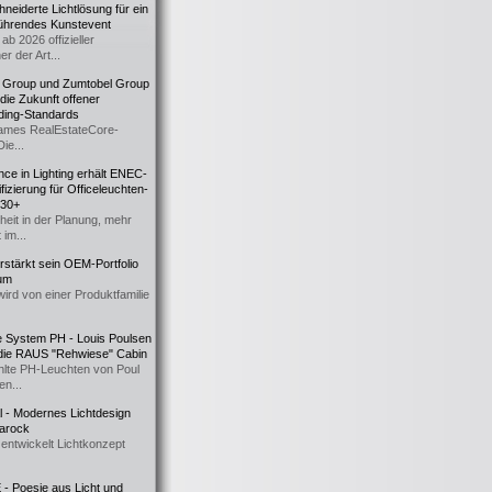
eiderte Lichtlösung für ein
führendes Kunstevent
ab 2026 offizieller
er der Art...
t Group und Zumtobel Group
 die Zukunft offener
ding-Standards
mes RealEstateCore-
Die...
ce in Lighting erhält ENEC-
fizierung für Officeleuchten-
730+
heit in der Planung, mehr
 im...
erstärkt sein OEM-Portfolio
ium
wird von einer Produktfamilie
e System PH - Louis Poulsen
 die RAUS "Rehwiese" Cabin
lte PH-Leuchten von Poul
n...
al - Modernes Lichtdesign
 Barock
entwickelt Lichtkonzept
- Poesie aus Licht und