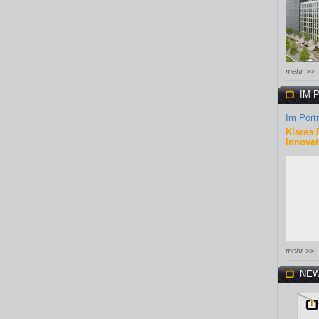
mehr >>
IM 
Im Portr
Klares 
Innovat
mehr >>
NEW