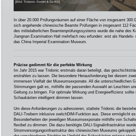
[Bild: Tridonic GmbH & Co KG]
In über 20.000 Prüfungsräumen auf einer Fläche von insgesamt 300.
sich angehende chinesische Beamte Prüfungen in insgesamt 112 Fäc
des mittelalterlichen Beamtenprüfungssystems wurde die nahe des 
Jiangnan Examination Hall mehrfach neu erfunden: erst als Handels- 
das China Imperial Examination Museum.
Präzise gedimmt für die perfekte Wirkung
Im Jahr 2015 war Tridonic erstmals daran beteiligt, das geschichtst
erstrahlen zu lassen. Die besondere Herausforderung bei diesem zweij
immensen Vielfalt der Museumsexponate. All die unterschiedlichen 
Stimmungen galt es, mithilfe der passenden Auswahl an Leuchten un
Geltung zu bringen. Für optimale Wirkung und Energieeffizienz sollte
Schaukästen intelligent dimmen lassen.
Um diese Anforderungen zu adressieren, stattete Tridonic die besteh
DALI-Treibern inklusive switchDIM-Funktion aus. Diese ermöglicht e
Besonderheiten der jeweiligen Museumsexponate mithilfe von Schalt
flexibel zu dimmen. Die dazu benötigte DALI-Signalinfrastruktur wur
Stromversorgungsinfrastruktur des chinesischen Museums gekoppelt. D
der verschiedenen Strahler im Umfeld der Schaukästen präzise steue