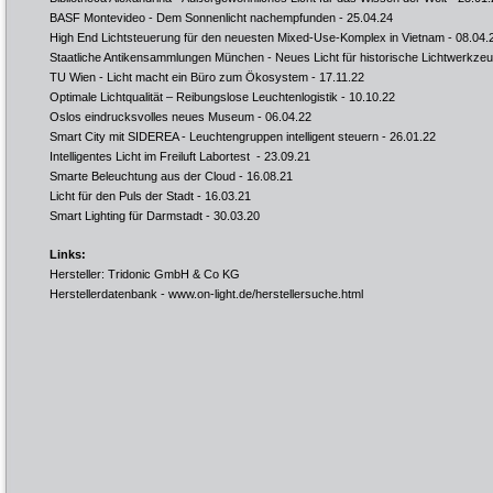
BASF Montevideo - Dem Sonnenlicht nachempfunden
- 25.04.24
High End Lichtsteuerung für den neuesten Mixed-Use-Komplex in Vietnam
- 08.04.
Staatliche Antikensammlungen München - Neues Licht für historische Lichtwerkze
TU Wien - Licht macht ein Büro zum Ökosystem
- 17.11.22
Optimale Lichtqualität – Reibungslose Leuchtenlogistik
- 10.10.22
Oslos eindrucksvolles neues Museum
- 06.04.22
Smart City mit SIDEREA - Leuchtengruppen intelligent steuern
- 26.01.22
Intelligentes Licht im Freiluft Labortest
- 23.09.21
Smarte Beleuchtung aus der Cloud
- 16.08.21
Licht für den Puls der Stadt
- 16.03.21
Smart Lighting für Darmstadt
- 30.03.20
Links:
Hersteller: Tridonic GmbH & Co KG
Herstellerdatenbank -
www.on-light.de/herstellersuche.html