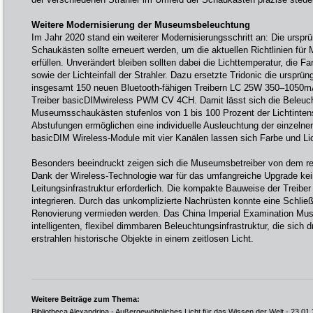
Weitere Modernisierung der Museumsbeleuchtung
Im Jahr 2020 stand ein weiterer Modernisierungsschritt an: Die urspr
Schaukästen sollte erneuert werden, um die aktuellen Richtlinien f
erfüllen. Unverändert bleiben sollten dabei die Lichttemperatur, die 
sowie der Lichteinfall der Strahler. Dazu ersetzte Tridonic die ursprün
insgesamt 150 neuen Bluetooth-fähigen Treibern LC 25W 350–105
Treiber basicDIMwireless PWM CV 4CH. Damit lässt sich die Beleuc
Museumsschaukästen stufenlos von 1 bis 100 Prozent der Lichtinten
Abstufungen ermöglichen eine individuelle Ausleuchtung der einzeln
basicDIM Wireless-Module mit vier Kanälen lassen sich Farbe und Lic
Besonders beeindruckt zeigen sich die Museumsbetreiber von dem re
Dank der Wireless-Technologie war für das umfangreiche Upgrade kein 
Leitungsinfrastruktur erforderlich. Die kompakte Bauweise der Treiber
integrieren. Durch das unkomplizierte Nachrüsten konnte eine Schl
Renovierung vermieden werden. Das China Imperial Examination Muse
intelligenten, flexibel dimmbaren Beleuchtungsinfrastruktur, die sich d
erstrahlen historische Objekte in einem zeitlosen Licht.
Weitere Beiträge zum Thema:
Bibliotheca Alexandrina - Außergewöhnliches Licht für das Wissen der Welt
- 23.01.