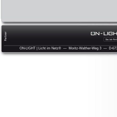
ON-LIGHT | Licht im Netz®
— Moritz-Walther-Weg 3
— D-673