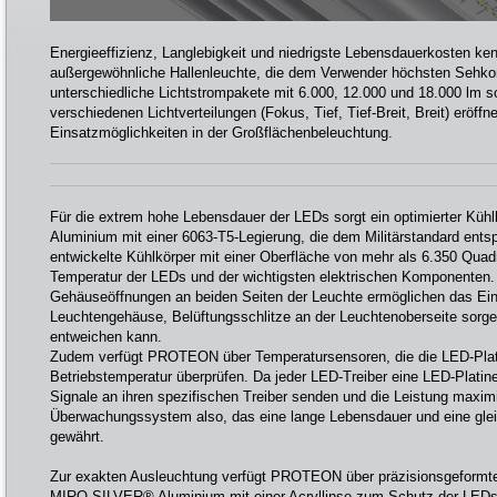
Energieeffizienz, Langlebigkeit und niedrigste Lebensdauerkosten ke
außergewöhnliche Hallenleuchte, die dem Verwender höchsten Sehkomf
unterschiedliche Lichtstrompakete mit 6.000, 12.000 und 18.000 lm s
verschiedenen Lichtverteilungen (Fokus, Tief, Tief-Breit, Breit) eröff
Einsatzmöglichkeiten in der Großflächenbeleuchtung.
Für die extrem hohe Lebensdauer der LEDs sorgt ein optimierter Kü
Aluminium mit einer 6063-T5-Legierung, die dem Militärstandard entspr
entwickelte Kühlkörper mit einer Oberfläche von mehr als 6.350 Quad
Temperatur der LEDs und der wichtigsten elektrischen Komponenten.
Gehäuseöffnungen an beiden Seiten der Leuchte ermöglichen das Eind
Leuchtengehäuse, Belüftungsschlitze an der Leuchtenoberseite sorge
entweichen kann.
Zudem verfügt PROTEON über Temperatursensoren, die die LED-Platin
Betriebstemperatur überprüfen. Da jeder LED-Treiber eine LED-Platine
Signale an ihren spezifischen Treiber senden und die Leistung maximie
Überwachungssystem also, das eine lange Lebensdauer und eine glei
gewährt.
Zur exakten Ausleuchtung verfügt PROTEON über präzisionsgeformte
MIRO-SILVER® Aluminium mit einer Acryllinse zum Schutz der LEDs