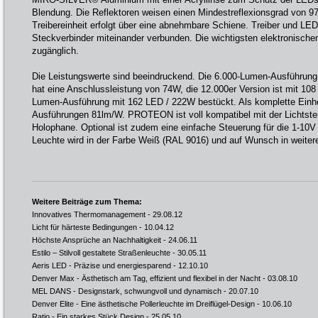
Blendung. Die Reflektoren weisen einen Mindestreflexionsgrad von 
Treibereinheit erfolgt über eine abnehmbare Schiene. Treiber und LED
Steckverbinder miteinander verbunden. Die wichtigsten elektronische
zugänglich.
Die Leistungswerte sind beeindruckend. Die 6.000-Lumen-Ausführung
hat eine Anschlussleistung von 74W, die 12.000er Version ist mit 10
Lumen-Ausführung mit 162 LED / 222W bestückt. Als komplette Einhe
Ausführungen 81lm/W. PROTEON ist voll kompatibel mit der Lichts
Holophane. Optional ist zudem eine einfache Steuerung für die 1-10V 
Leuchte wird in der Farbe Weiß (RAL 9016) und auf Wunsch in weitere
Weitere Beiträge zum Thema:
Innovatives Thermomanagement
- 29.08.12
Licht für härteste Bedingungen
- 10.04.12
Höchste Ansprüche an Nachhaltigkeit
- 24.06.11
Estilo – Stilvoll gestaltete Straßenleuchte
- 30.05.11
Aeris LED - Präzise und energiesparend
- 12.10.10
Denver Max - Ästhetisch am Tag, effizient und flexibel in der Nacht
- 03.08.10
MEL DANS - Designstark, schwungvoll und dynamisch
- 20.07.10
Denver Elite - Eine ästhetische Pollerleuchte im Dreiflügel-Design
- 10.06.10
Ratio - Ein starkes Stück Design
- 25.05.10