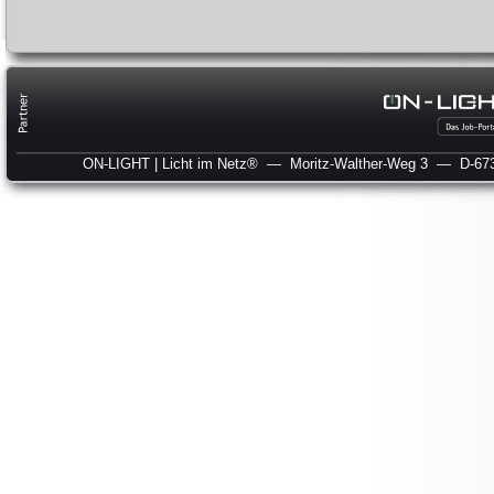
ON-LIGHT | Licht im Netz®
— Moritz-Walther-Weg 3
— D-673