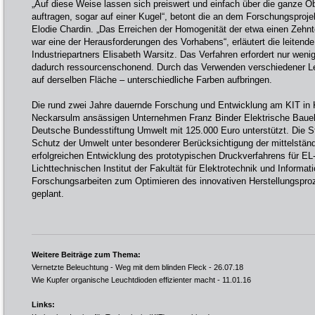
„Auf diese Weise lassen sich preiswert und einfach über die ganze 
auftragen, sogar auf einer Kugel“, betont die an dem Forschungsprojek
Elodie Chardin. „Das Erreichen der Homogenität der etwa einen Zehnte
war eine der Herausforderungen des Vorhabens“, erläutert die leitend
Industriepartners Elisabeth Warsitz. Das Verfahren erfordert nur weni
dadurch ressourcenschonend. Durch das Verwenden verschiedener Le
auf derselben Fläche – unterschiedliche Farben aufbringen.
Die rund zwei Jahre dauernde Forschung und Entwicklung am KIT in 
Neckarsulm ansässigen Unternehmen Franz Binder Elektrische Baue
Deutsche Bundesstiftung Umwelt mit 125.000 Euro unterstützt. Die S
Schutz der Umwelt unter besonderer Berücksichtigung der mittelstän
erfolgreichen Entwicklung des prototypischen Druckverfahrens für E
Lichttechnischen Institut der Fakultät für Elektrotechnik und Informa
Forschungsarbeiten zum Optimieren des innovativen Herstellungspro
geplant.
Weitere Beiträge zum Thema:
Vernetzte Beleuchtung - Weg mit dem blinden Fleck
- 26.07.18
Wie Kupfer organische Leuchtdioden effizienter macht
- 11.01.16
Links: