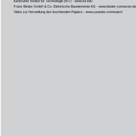
Karlsruher Institut für Technologie (KIT) -
www.kit.edu
Franz Binder GmbH & Co. Elektrische Bauelemente KG -
www.binder-connector.de
Video zur Herstellung des leuchtenden Papiers -
www.youtube.com/watch