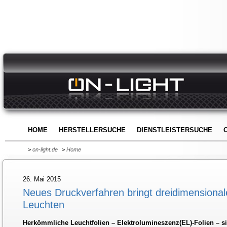
HOME
HERSTELLERSUCHE
DIENSTLEISTERSUCHE
>
on-light.de
>
Home
26. Mai 2015
Neues Druckverfahren bringt dreidimensiona
Leuchten
Herkömmliche Leuchtfolien – Elektrolumineszenz(EL)-Folien – s