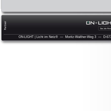
ON-LIGHT | Licht im Netz®
— Moritz-Walther-Weg 3
— D-673