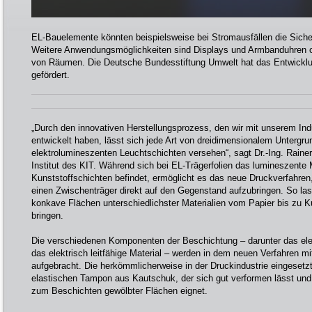
EL-Bauelemente könnten beispielsweise bei Stromausfällen die Siche
Weitere Anwendungsmöglichkeiten sind Displays und Armbanduhren od
von Räumen. Die Deutsche Bundesstiftung Umwelt hat das Entwicklu
gefördert.
„Durch den innovativen Herstellungsprozess, den wir mit unserem In
entwickelt haben, lässt sich jede Art von dreidimensionalem Untergru
elektrolumineszenten Leuchtschichten versehen“, sagt Dr.-Ing. Raine
Institut des KIT. Während sich bei EL-Trägerfolien das lumineszente 
Kunststoffschichten befindet, ermöglicht es das neue Druckverfahre
einen Zwischenträger direkt auf den Gegenstand aufzubringen. So la
konkave Flächen unterschiedlichster Materialien vom Papier bis zu 
bringen.
Die verschiedenen Komponenten der Beschichtung – darunter das ele
das elektrisch leitfähige Material – werden in dem neuen Verfahren m
aufgebracht. Die herkömmlicherweise in der Druckindustrie eingesetz
elastischen Tampon aus Kautschuk, der sich gut verformen lässt und
zum Beschichten gewölbter Flächen eignet.