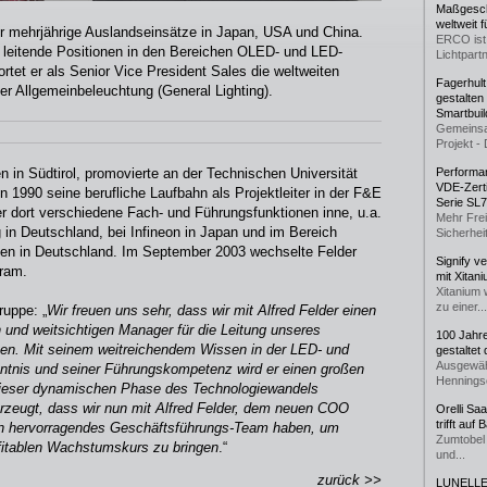
Maßgeschn
weltweit 
r mehrjährige Auslandseinsätze in Japan, USA und China.
ERCO ist 
 leitende Positionen in den Bereichen OLED- und LED-
Lichtpartn
rtet er als Senior Vice President Sales die weltweiten
Fagerhul
er Allgemeinbeleuchtung (General Lighting).
gestalten
Smartbuil
Gemeinsa
Projekt - 
 in Südtirol, promovierte an der Technischen Universität
Performan
VDE-Zerti
 1990 seine berufliche Laufbahn als Projektleiter in der F&E
Serie SL
er dort verschiedene Fach- und Führungsfunktionen inne, u.a.
Mehr Frei
 in Deutschland, bei Infineon in Japan und im Bereich
Sicherheit
en in Deutschland. Im September 2003 wechselte Felder
Signify v
ram.
mit Xitan
Xitanium 
zu einer...
uppe: „
Wir freuen uns sehr, dass wir mit Alfred Felder einen
 und weitsichtigen Manager für die Leitung unseres
100 Jahr
n. Mit seinem weitreichendem Wissen in der LED- und
gestaltet
Ausgewäh
tnis und seiner Führungskompetenz wird er einen großen
Henningse
n dieser dynamischen Phase des Technologiewandels
berzeugt, dass wir nun mit Alfred Felder, dem neuen COO
Orelli Sa
trifft auf
n hervorragendes Geschäftsführungs-Team haben, um
Zumtobel 
ofitablen Wachstumskurs zu bringen
.“
und...
zurück >>
LUNELLE 