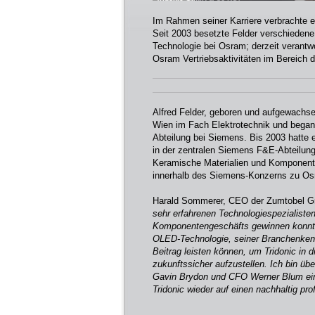
Im Rahmen seiner Karriere verbrachte e
Seit 2003 besetzte Felder verschiedene
Technologie bei Osram; derzeit verantwo
Osram Vertriebsaktivitäten im Bereich d
Alfred Felder, geboren und aufgewachsen
Wien im Fach Elektrotechnik und begann
Abteilung bei Siemens. Bis 2003 hatte 
in der zentralen Siemens F&E-Abteilung
Keramische Materialien und Komponent
innerhalb des Siemens-Konzerns zu Os
Harald Sommerer, CEO der Zumtobel Gr
sehr erfahrenen Technologiespezialisten
Komponentengeschäfts gewinnen konnte
OLED-Technologie, seiner Branchenkenn
Beitrag leisten können, um Tridonic i
zukunftssicher aufzustellen. Ich bin ü
Gavin Brydon und CFO Werner Blum ei
Tridonic wieder auf einen nachhaltig pr