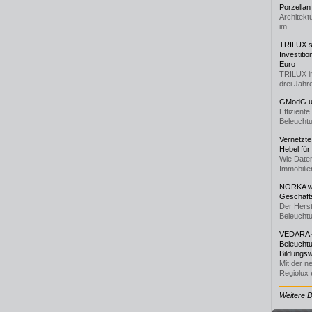
Porzellan
Architekt
im...
TRILUX st
Investiti
Euro
TRILUX i
drei Jahre
GModG un
Effizient
Beleuchtu
Vernetzte
Hebel für
Wie Daten
Immobilie
NORKA we
Geschäfts
Der Herst
Beleuchtu
VEDARA -
Beleuchtu
Bildungsw
Mit der n
Regiolux e
Weitere 