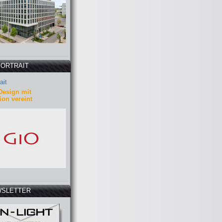
PORTRAIT
ait
Design mit
ion vereint
SLETTER