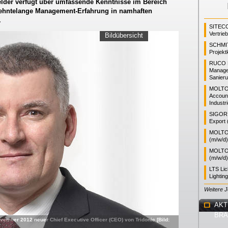
elder verfügt über umfassende Kenntnisse im Bereich
rzehntelange Management-Erfahrung in namhaften
.
SITEC
Vertrie
Bildübersicht
SCHMI
Projekt
RUCO L
Manager
Sanieru
MOLTO
Accoun
Industr
SIGOR L
Export 
MOLTO 
(m/w/d)
MOLTO 
(m/w/d)
LTS Li
Lightin
Weitere 
AKT
BR