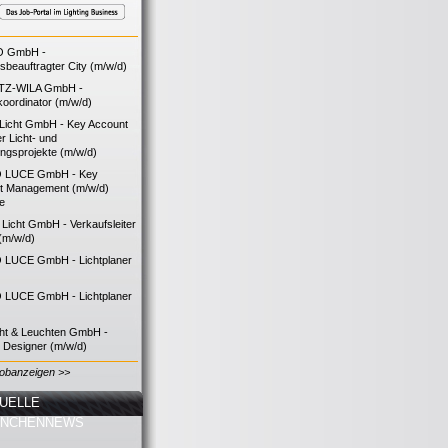
O GmbH -
bsbeauftragter City (m/w/d)
TZ-WILA GmbH -
koordinator (m/w/d)
icht GmbH - Key Account
 Licht- und
ngsprojekte (m/w/d)
 LUCE GmbH - Key
t Management (m/w/d)
ie
icht GmbH - Verkaufsleiter
(m/w/d)
LUCE GmbH - Lichtplaner
LUCE GmbH - Lichtplaner
cht & Leuchten GmbH -
g Designer (m/w/d)
Jobanzeigen >>
UELLE
ANCHENNEWS