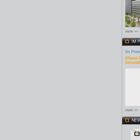
mehr >>
IM 
Im Portr
Klares 
Innovat
mehr >>
NEW