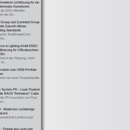
eiderte Lichtlösung für ein
führendes Kunstevent
ab 2026 offizieller
er der Art...
t Group und Zumtobel Group
 die Zukunft offener
ding-Standards
mes RealEstateCore-
Die...
ce in Lighting erhält ENEC-
fizierung für Officeleuchten-
730+
heit in der Planung, mehr
 im...
erstärkt sein OEM-Portfolio
ium
wird von einer Produktfamilie
e System PH - Louis Poulsen
 die RAUS "Rehwiese" Cabin
lte PH-Leuchten von Poul
n...
al - Modernes Lichtdesign
 Barock
entwickelt Lichtkonzept
- Poesie aus Licht und