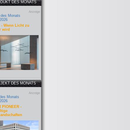
DUKT DES MONATS
Anzeige
 des Monats
2026
- Wenn Licht zu
r wird
JEKT DES MONATS
Anzeige
 des Monats
2026
 PIONEER -
tige
landschaften