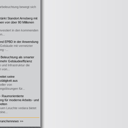
urbeleuchtung bewegt sich
ärkt Standort Arnsberg mit
onen von über 80 Millionen
nvestiert in den kommenden
n...
d EPBD in der Anwendung
e Gebäude mit vernetzter
ng -...
 Beleuchtung als smarter
 mehr Gebäudeeffizienz
 und Infrastruktur die
n von...
itet seine
tätigkeit aus
eller von
ngslösungen für...
 Raumorientierte
ng für moderne Arbeits- und
elten
euen Leuchte vedara bietet
ine...
Branchennews >>