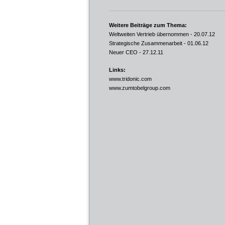
Weitere Beiträge zum Thema:
Weltweiten Vertrieb übernommen
- 20.07.12
Strategische Zusammenarbeit
- 01.06.12
Neuer CEO
- 27.12.11
Links:
www.tridonic.com
www.zumtobelgroup.com