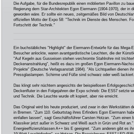
Die Aufgabe, für die Bundesrepublik einen möblierten Pavillon zu bau
Regierung dem Star-Architekten Egon Eiermann (1904-1970), der in d
geworden wäre. Er sollte ein neues, zeitgemäßes Bild von Deutschl
offiziellen Motto der Expo 58: "Technik im Dienste des Menschen. Fo
Fortschritt der Technik."
Ein buchstäbliches "Highlight" der Eiermann-Entwürfe für das Mega-E
Besucher anlockte, waren avantgardistische Leuchten, die der Künst
"Auf Kegeln aus Gusseisen stehen verchromte Stahlrohre mit trichte
Deckenanstrahlung", heißt es dazu im großen Egon Eiermann-Nachs
Projekte" (Deutsche Verlagsanstalt 1984). "Als Lichtquellen dienen ih
Pressglaslampen. Schirme und Füße sind schwarz oder weiß lackiert
Das klingt sehr nüchtern angesichts der beispiellosen Erfolgsgeschicht
Deckenfluter in den Folgejahren der Expo schrieb: Die ES57 setzte w
und Technik. Die Leuchte wurde oft kopiert, aber nie erreicht.
Das Original wird bis heute produziert, und zwar in den Werkstätt
in Bremen. "Zum 110. Geburtstag ihres Erfinders Egon Eiermann hab
einfallen lassen", sagt Geschäftsführer Carsten Hotzan. "Zum einen b
Klassiker jetzt außer in Schwarz und Weiß auch in Grün und Rot an." E
Energieeffizienzklassen A++ bis E geeignet. "Zum anderen gibt es ihn 
19-Watt-Leuchtdioden", so Hotzan. Die Bezeichnung: ES57 LED (Effiz