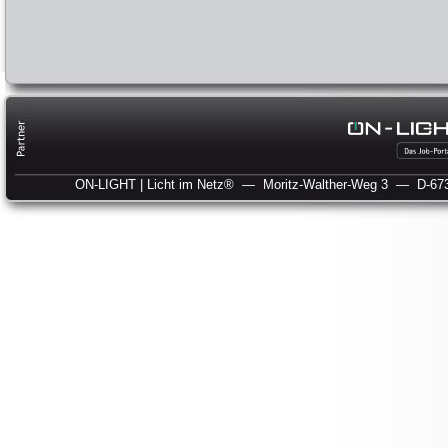
ON-LIGHT | Licht im Netz®
— Moritz-Walther-Weg 3
— D-673