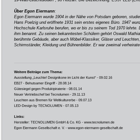
Über Egon Eiermann
:
Egon Eiermann wurde 1904 in der Nähe von Potsdam geboren, studiert
Hans Poelzig und eröffnete 1931 sein erstes eigenes Büro. 1947 wurd
Hochschule Karlsruhe berufen, wo er bis zu seinem Tod 1970 lehrte. 
ihm benannt. Zu seinen bekanntesten Schülern gehört Oswald Mathia
berühmte Gebäude, aber auch Möbel-Klassiker, Gläser und Leuchten
Schirmständer, Kleidung und Bühnenbilder. Er war zweimal verheirate
Weitere Beiträge zum Thema:
Ausstellung „Leuchte! Designikone im Licht der Kunst“
- 09.02.16
EB27 - Behutsamer Eingriff
- 28.08.14
Gütesiegel gegen Produktpiraterie
- 08.01.14
Neuer Vertriebschef bei Tecnolumen
- 29.11.13
Leuchten aus Bremen für Weltkulturerbe
- 09.07.13
LED-Design by TECNOLUMEN
- 07.05.13
Links:
Hersteller: TECNOLUMEN GmbH & Co. KG -
www.tecnolumen.de
Egon Eiermann Gesellschaft e. V. -
www.egon-eiermann-gesellschaft.de