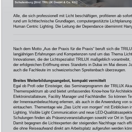
Schulenburg [Bild: TRILUX GmbH & Co. KG]
Alle, die sich professionell mit Licht beschäftigen, profitieren ab so
rund um lichttechnische Grundlagen, computergestützte Lichtplanung
Human Centric Lighting. Die Leitung der Dependance übernimmt Harr
Nach dem Motto „Aus der Praxis für die Praxis“ beruft sich die TRIL
langjährigen Erfahrungen und Kompetenzen rund um das Thema Licht 
Innovationen, die der Lichtspezialist TRILUX maßgeblich vorantreibt
der erfolgreichen Eröffnung eines Standorts in Dubai im Mai dieses 
auch die Fachleute im schweizerischen Spreitenbach überzeugen.
Breites Weiterbildungsangebot, kompakt vermittelt
Egal ob Profi oder Einsteiger, das Seminarprogramm der TRILUX Akad
Themenspektrum ab und bietet umfassendes Know-how für Architekten
Elektroinstallateure, Facility Manager und Fachhändler. So können T
der Innenraumbeleuchtung erlernen, als auch in die Anwendung von s
eintauchen. Thementage wie „Das Licht von morgen“ mit Einblicken 
Lighting, Visible Light Communication und neue LED-Qualitätsaspekt
Schulungen finden als Präsenzveranstaltungen sowohl vor Ort in Sprei
Damit begegnen die Lichtexperten der steigenden Nachfrage nach eff
die ohne Reiseaufwand direkt am Arbeitsplatz aufgerufen werden kön