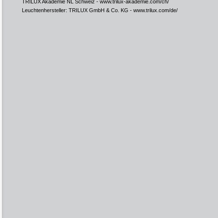
TRILUX Akademie NL Schweiz -
www.trilux-akademie.com/ch/
Leuchtenhersteller: TRILUX GmbH & Co. KG -
www.trilux.com/de/