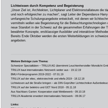
Lichtwissen durch Kompetenz und Begeisterung
„Unser Ziel ist, Architekten, Lichtplaner und Elektroinstallateure die t
und noch erfolgreicher zu machen“, sagt Leiter der Dependance Harry
umfangreiche Schulungsangebote entwickelt, mit denen wir lichttec
vermitteln wollen wie Begeisterung für die Beleuchtungstechnologien d
neue Standort in der Schweiz auf die gesammelten Erfahrungen der 
bewährter Konzepte, erstklassiger Ausbilder und interaktiver Method
Bereits Ende Oktober werden die ersten Weiterbildungen im schweize
angeboten.
Weitere Beiträge zum Thema:
Schweizer Spezialitäten – TRILUX AG übernimmt Leuchtenhersteller Monolicht G
TRILUX baut internationales Netzwerk weiter aus
- 19.12.19
BMU-Förderprogramm 2019-2022
- 07.01.19
TRILUX auf der eltec, elektrotechnik und eltefa 2019
- 18.12.18
Lichtwissen auf die Straße bringen – als DIN-Geprüfter Lichttechniker Außenbeleu
TRILUX auf der belektro und GET Nord 2018
- 05.11.18
Aus Nachbars Garten: Kooperation statt Wettbewerb
- 09.10.18
TRILUX Akademie erweitert internationales Netzwerk
- 09.06.17
Links: