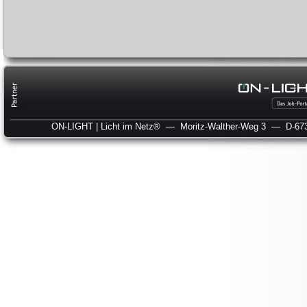
ON-LIGHT | Licht im Netz®
— Moritz-Walther-Weg 3
— D-673