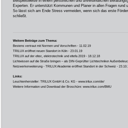
Beispielsweise in einem persönlichen und unverbindlichen Beratung
Experten. Er unterstützt Kommunen und Planer in allen Fragen rund 
So lässt sich am Ende Stress vermeiden, wenn sich das erste Förde
schließt.
Weitere Beiträge zum Thema:
Bestens vertraut mit Normen und Vorschriften
- 11.02.19
TRILUX eröffnet neuen Standort in Köln
- 23.01.19
TRILUX auf der eltec, elektrotechnik und eltefa 2019
- 18.12.18
Lichtwissen auf die Straße bringen – als DIN-Geprüfter Lichttechniker Außenbeleu
Netzwerkerweiterung - TRILUX Akademie eröffnet Standort in der Schweiz
- 23.10.
Links:
Leuchtenhersteller: TRILUX GmbH & Co. KG -
www.trilux.com/de/
Weitere Information und Download der Broschüre:
www.trilux.com/BMU