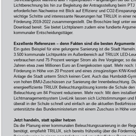
Lichtberechnung bis hin zur Begleitung der Antragsstellung beim PTJ
erforderlichen Nachweise mit Blick auf Effizienz und CO2-Einsparungen
wichtige Schritte und interessante Neuerungen hat TRILUX in einer 
Förderung 2019-2022 zusammengestellt. Die Broschüre liegt unter 
Download bereit. Sie bietet Lichtplanern zudem eine fundierte Argumen
kommunaler Entscheidungsttäger.
Exzellente Referenzen – denn Fakten sind die besten Argumente
Ein gutes Beispiel für eine gelungene Sanierung ist die Stadt Hameln
3.500 kommunale Lichtpunkte im Außenbereich auf TRILUX LED-Leu
verbrauchen rund 75 Prozent weniger Strom als ihre Vorgänger, so da
Jahren etwa zwei Millionen Euro an Energiekosten spart. Mehr noch
Förderung in Höhe von 20 Prozent und eines zinsgünstigen KfW-Kredi
Anlage die Stadt unterm Strich keinen Cent. Auch das Humboldt-Gymn
von hohen BMU-Zuschüssen zur Sanierung der Innenbeleuchtung. Dur
energieeffiziente TRILUX Beleuchtungslösung konnte die Schule den
Beleuchtung um 84 Prozent reduzieren. Mehr noch: Mit dem installie
Lichtmanagementsystem LiveLink lassen sich Lichtstimmungen und B
überall in der Schule schnell und einfach an die aktuellen Bedürfnis
unterstützte das Bundesministerium mit einem Zuschuss in Höhe von
Jetzt handeln, statt später hetzen
Da die Planung einer kommunalen Beleuchtungssanierung in der Regel
benötigt, empfiehlt TRILUX, sich bereits frühzeitig über die Fördermög