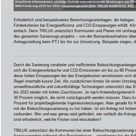
Detaillierte Informationen, wichtige Schritte und interessante Neuerungen hat TR
BMU-Förderung 2019 bis 2022 zusammengestellt [Bild: TRILUX GmbH & Co. KG]
Erforderlich sind beispielsweise Berechnungsunterlagen, die belegen
Förderkriterien bei Energieeffizienz und CO2-Einsparungen erfüllt. Kli
einfach. Denn TRILUX unterstützt Kommunen und Planer mit umfang
des gesamten Sanierungs-projekts – von der Bestandsaufnahme über 
Antragsstellung beim PTJ bis hin zur Umsetzung. Beispiele zeigen, d
Durch die Sanierung veralteter und ineffizienter Beleuchtungsanlang
sich die Energieverbräuche und CO2-Emissionen um bis zu 80 Prozent
diese hohen Einsparungen bei den Energiekosten amortisieren sich die
Regel innerhalb kurzer Zeit. Als zusätzlichen Anreiz für einen Umstie
umweltfreundliche und zukunftsfähige Technologien unterstützt das
bis 2022 wieder mit hohen Zuschüssen. Je nach Anwendungsbereich s
30 Prozent möglich, die nicht zurückgezahlt werden müssen. Dazu k
Prozent für projektbegleitende Ingenieursleistungen. Aber gerade für
mit der Beleuchtungssanierung zu tun haben, ist ein Antrag mit hoh
verbunden. Wer und was genau wird gefördert, wie verläuft die Antra
sind erforderlich, welche Fristen sind einzuhalten?
TRILUX unterstützt die Kommunen bei einer Beleuchtungssanierung m
Serviceangebot während aller Projektphasen – angefangen bei der Erf