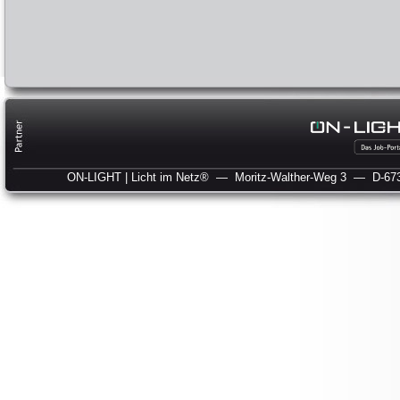
ON-LIGHT | Licht im Netz®
— Moritz-Walther-Weg 3
— D-673