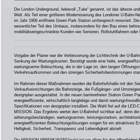
Die London Underground, liebevoll „Tube“ genannt, ist das älteste un
Welt. Als Teil einer größeren Modernisierung des Londoner U-Bahn-Ne
im Jahr 1906 eröffnete Green Park Station umfangreich renoviert. Di
wesentlicher Teil des Umbaus, insbesondere für den Bau eines behin
mobilitätseingeschränkte Kunden wie Senioren, Rollstuhlfahrern oder 
Vorgabe der Planer war die Verbesserung der Lichttechnik der U-Bahn-
Senkung der Wartungskosten. Benötigt wurde eine helle, energieeffizi
wartungsarme Beleuchtung, die in der Lage ist, den langen Öffnungs
Verkehrsaufkommen und den strengen Sicherheitsbestimmungen stan
Im Rahmen dieser Maßnahmen wurden die Bahnhofshalle mit den Ser
Verkaufseinrichtungen die Bahnsteige, die Fußgänger- und Umsteige
designplan ausgestattet. In der neuen barrierefreien Station Green P
energieeffiziente, wirtschaftlich langlebige und damit wartungsfreundl
Spezifikationen von designplan installiert. Die Wahl fiel auf die L
MISSION. Das Ergebnis wertet den U-Bahnhof sichtbar auf, denn die
witterungsbeständigen, wartungsarmen, leistungsstarken, architekto
energieeffizienten Beleuchtungslösungen sorgen für ein attraktives E
Helligkeit, Sicherheit, Transparenz und Lebendigkeit abzielt.
Die MISSION (IP65/IK16/150Joule) ist vor allem für den öffentlichen 