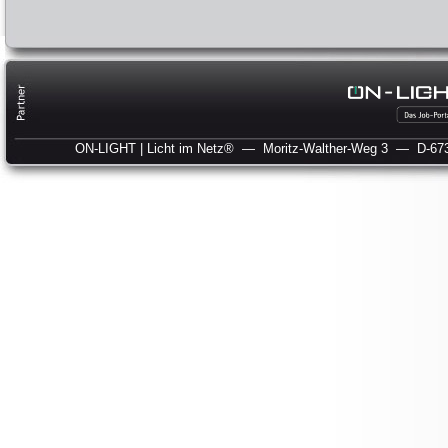
ON-LIGHT | Licht im Netz®
— Moritz-Walther-Weg 3
— D-673