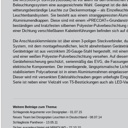
Beleuchtungssystem eine ausgezeichnete Wahl. Geeignet ist die deko
witterungsbeständige Leuchte zur Deckenmontage – als Einzelleucht
Leuchtenbandsystem. Sie besteht aus einem stranggepressten Alum
Aluminiumendkappen. Diese sind mit einem »PRECOAT«-Grundanstri
beständigen und kratzfesten silbernen Polyester-Pulverbeschichtung
einer Dichtung verschließbaren Kabeleinführungen befinden sich auf 
Die Anschlussklemmleiste ist über einen 3-poligen Steckverbinder, du
System, mit dem montagefreundlichen, leicht abnehmbaren Geräteträ
Geräteträger ist aus verzinktem 20-Gauge-Stahl hergestellt, mit e
und einer weißen Polyester-Pulverbeschichtung versehen. Auf diesem
Gerätefeinsicherung geschützt, serienmäßig das EVG, die Fassungen
elektrische Komponenten. Der innenliegende, längsprismatische Licht
stabilisiertem Polycarbonat ist in einen Aluminiumrahmen eingelasse
Dieser wird mit versenkten Edelstahlschrauben gegen unbefugte Eing
Serie ist neben einer Vielzahl von T5-Bestückungen auch als LED-Var
Weitere Beiträge zum Thema:
Schlagende Argumente von Designplan
- 01.07.15
Neues Team bei Designplan Leuchten in Deutschland
- 08.07.14
Schlagfeste Pantheon
- 13.05.11
Sicher ausgeleuchtetet mit MINIQUAD
- 22.10.10