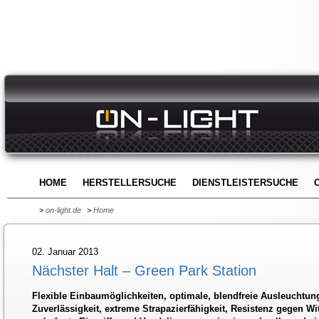
HOME
HERSTELLERSUCHE
DIENSTLEISTERSUCHE
>
on-light.de
>
Home
02. Januar 2013
Nächster Halt – Green Park Station
Flexible Einbaumöglichkeiten, optimale, blendfreie Ausleuchtun
Zuverlässigkeit, extreme Strapazierfähigkeit, Resistenz gegen 