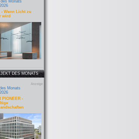
 des Monats
2026
- Wenn Licht zu
r wird
JEKT DES MONATS
Anzeige
 des Monats
2026
 PIONEER -
tige
landschaften