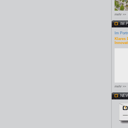
mehr >>
IM 
Im Portr
Klares 
Innovat
mehr >>
NEW