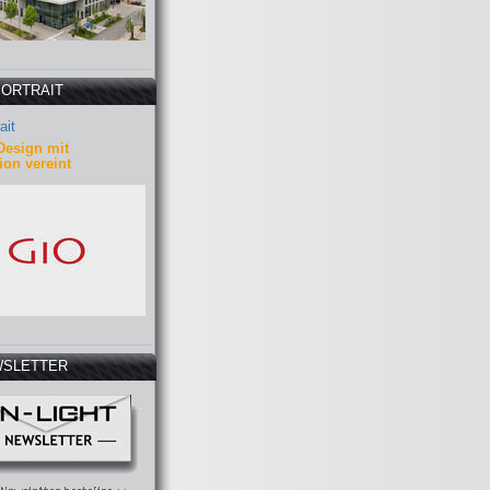
PORTRAIT
ait
Design mit
ion vereint
SLETTER