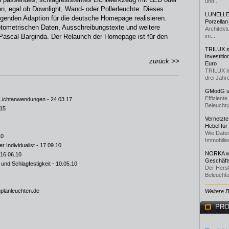
und...
den, egal ob Downlight, Wand- oder Pollerleuchte. Dieses
LUNELLE 
lgenden Adaption für die deutsche Homepage realisieren.
Porzellan
otometrischen Daten, Ausschreibungstexte und weitere
Architekt
o Pascal Barginda. Der Relaunch der Homepage ist für den
im...
TRILUX st
Investiti
zurück >>
Euro
TRILUX i
drei Jahre
GModG un
Effizient
 Lichtanwendungen
- 24.03.17
Beleuchtu
.15
Vernetzte
Hebel für
Wie Daten
10
Immobilie
r Individualist
- 17.09.10
NORKA we
 16.06.10
Geschäfts
und Schlagfestigkeit
- 10.05.10
Der Herst
Beleuchtu
planleuchten.de
Weitere 
PRO