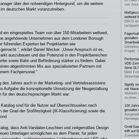
Im Haus 
Manager über den notwendigen Hintergrund, um die weitere
von Jose 
 im deutschen Markt voranzutreiben.
Maßgeschn
weltweit 
ERCO ist 
Lichtpartn
 ein eingespieltes Team von über 150 Mitarbeitern weltweit,
Fagerhul
uppe angehörende Unternehmen aus dem Londoner Borough
gestalten
Smartbuil
r führenden Experten bei Projektarten wie
Gemeinsa
gemacht.“, erklärt Daniel Wecker. „Unser Anspruch ist es,
Projekt - 
 Markt auszubauen und das Potenzial in den Projektbereichen
Performan
be sowie Bahn und Beförderung stärker zu fördern. Dabei
VDE-Zerti
 einen abgestimmten Mix aus spezialisierten Partnern mit
Serie SL
genem Fachpersonal.“
Mehr Frei
Sicherheit
g des Jahres auch in der Marketing- und Vertriebsassistenz
Signify v
ste Aufgabe die konzeptionelle Umsetzung der Neugestaltung
mit Xitan
Xitanium 
n für den deutschsprachigen Markt war.
zu einer...
 Katalog sind für die Nutzer auf Übersichtsseiten nach
100 Jahr
gestaltet
 der Grad der Stoßfestigkeit (IK-Klassifizierung) sowie die
Ausgewäh
sind.
Henningse
Orelli Sa
talog, dass Anti-Vandalen-Leuchten und zeitgemäßes Design
trifft auf
neuen Unterlagen ermöglichen es dem Planer, für jeden
Zumtobel 
in passendes, schlagresistentes Lichtwerkzeug mit LED oder