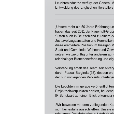
Leuchtenindustrie verfügt der General 
Entwicklung des Englischen Herstellers
„Unsere mehr als 50 Jahre Erfahrung und
haben das seit 2011 der Fagerhult-Gr
Sutton auch in Deutschland zu einem de
Justizvollzugsanstalten und Forensiken 
diese erarbeitete Position im hiesigen
Stadt und Gemeinde, Wohnen und Gewer
setzen wir zukünftig unter anderem auf
reichhaltiger Branchenerfahrung und ei
Verstärkung erhält das Team seit Anfan
durch Pascal Barginda (28), dessen er
der nun vorliegenden Verkaufsunterlage
Die Leuchten im gerade veröffentlichten
Projektschwerpunkten sortiert, bei denen
IP-Schutzart auf einen Blick erkennbar 
„Wir beweisen mit dem vorliegenden Ka
sich keinesfalls ausschließen. Unsere 
relevanten Projektbereich auf Anhieb e