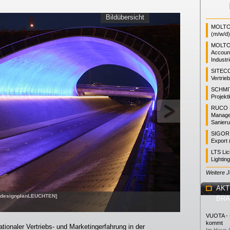
Bildübersicht
MOLTO 
(m/w/d)
MOLTO
Accoun
Industr
SITEC
Vertrie
SCHMI
Projekt
RUCO L
Manager
Sanieru
SIGOR L
Export 
LTS Li
Lightin
Weitere 
AKT
d: designplanLEUCHTEN]
BR
VUOTA - L
kommt
ationaler Vertriebs- und Marketingerfahrung in der