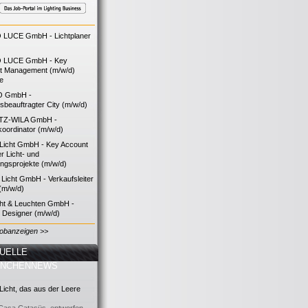
LUCE GmbH - Lichtplaner
 LUCE GmbH - Key
t Management (m/w/d)
ie
O GmbH -
bsbeauftragter City (m/w/d)
TZ-WILA GmbH -
koordinator (m/w/d)
icht GmbH - Key Account
 Licht- und
ngsprojekte (m/w/d)
icht GmbH - Verkaufsleiter
(m/w/d)
cht & Leuchten GmbH -
g Designer (m/w/d)
Jobanzeigen >>
UELLE
ANCHENNEWS
icht, das aus der Leere