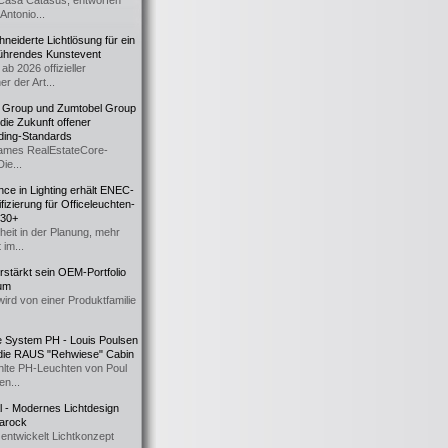
Casa Catasüs, entworfen
Antonio...
eiderte Lichtlösung für ein
führendes Kunstevent
ab 2026 offizieller
er der Art...
t Group und Zumtobel Group
 die Zukunft offener
ding-Standards
mes RealEstateCore-
Die...
ce in Lighting erhält ENEC-
fizierung für Officeleuchten-
730+
heit in der Planung, mehr
 im...
erstärkt sein OEM-Portfolio
ium
wird von einer Produktfamilie
e System PH - Louis Poulsen
 die RAUS "Rehwiese" Cabin
lte PH-Leuchten von Poul
n...
al - Modernes Lichtdesign
 Barock
entwickelt Lichtkonzept