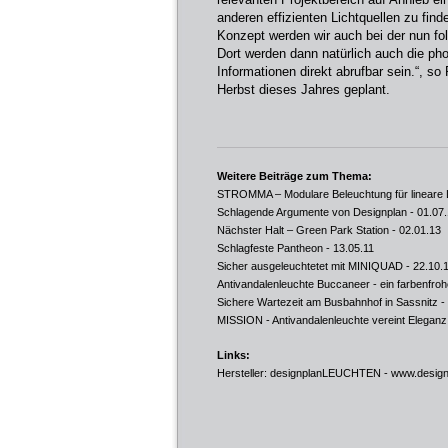
anderen effizienten Lichtquellen zu fin
Konzept werden wir auch bei der nun fo
Dort werden dann natürlich auch die ph
Informationen direkt abrufbar sein.“, s
Herbst dieses Jahres geplant.
Weitere Beiträge zum Thema:
STROMMA – Modulare Beleuchtung für lineare
Schlagende Argumente von Designplan
- 01.07
Nächster Halt – Green Park Station
- 02.01.13
Schlagfeste Pantheon
- 13.05.11
Sicher ausgeleuchtetet mit MINIQUAD
- 22.10.
Antivandalenleuchte Buccaneer - ein farbenfrohe
Sichere Wartezeit am Busbahnhof in Sassnitz
-
MISSION - Antivandalenleuchte vereint Eleganz 
Links:
Hersteller: designplanLEUCHTEN -
www.design