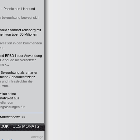
- Poesie aus Licht und
urbeleuchtung bewegt sich
ärkt Standort Arnsberg mit
onen von über 80 Millionen
nvestiert in den kommenden
n...
d EPBD in der Anwendung
e Gebäude mit vernetzter
ng -...
 Beleuchtung als smarter
 mehr Gebäudeeffizienz
 und Infrastruktur die
n von...
itet seine
tätigkeit aus
eller von
ngslösungen für...
Branchennews >>
DUKT DES MONATS
Anzeige