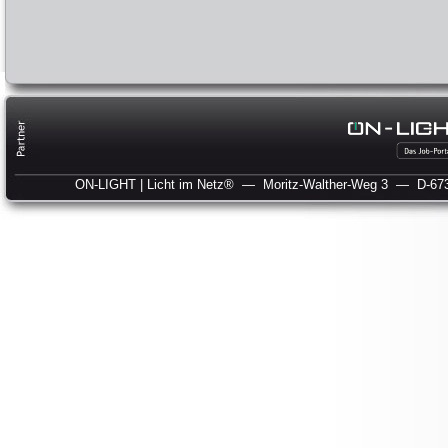
ON-LIGHT | Licht im Netz®
— Moritz-Walther-Weg 3
— D-673