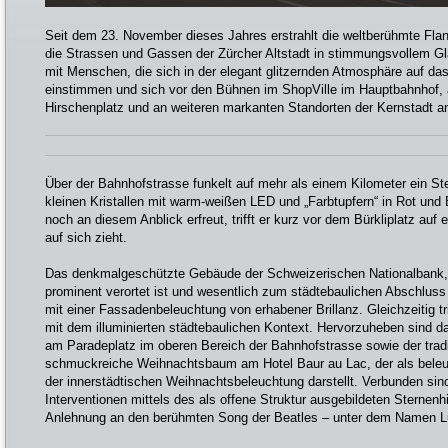
Seit dem 23. November dieses Jahres erstrahlt die weltberühmte Fla
die Strassen und Gassen der Zürcher Altstadt in stimmungsvollem Glan
mit Menschen, die sich in der elegant glitzernden Atmosphäre auf da
einstimmen und sich vor den Bühnen im ShopVille im Hauptbahnhof,
Hirschenplatz und an weiteren markanten Standorten der Kernstadt an
Über der Bahnhofstrasse funkelt auf mehr als einem Kilometer ein S
kleinen Kristallen mit warm-weißen LED und „Farbtupfern“ in Rot und
noch an diesem Anblick erfreut, trifft er kurz vor dem Bürkliplatz auf
auf sich zieht.
Das denkmalgeschützte Gebäude der Schweizerischen Nationalbank, 
prominent verortet ist und wesentlich zum städtebaulichen Abschluss 
mit einer Fassadenbeleuchtung von erhabener Brillanz. Gleichzeitig tr
mit dem illuminierten städtebaulichen Kontext. Hervorzuheben sind 
am Paradeplatz im oberen Bereich der Bahnhofstrasse sowie der tradi
schmuckreiche Weihnachtsbaum am Hotel Baur au Lac, der als beleu
der innerstädtischen Weihnachtsbeleuchtung darstellt. Verbunden sind
Interventionen mittels des als offene Struktur ausgebildeten Sternen
Anlehnung an den berühmten Song der Beatles – unter dem Namen Lu