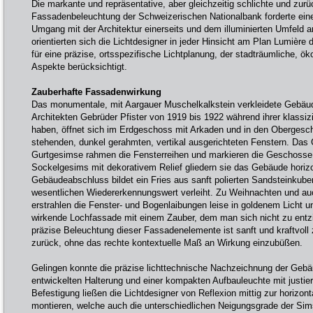
Die markante und repräsentative, aber gleichzeitig schlichte und zur
Fassadenbeleuchtung der Schweizerischen Nationalbank forderte ei
Umgang mit der Architektur einerseits und dem illuminierten Umfeld 
orientierten sich die Lichtdesigner in jeder Hinsicht am Plan Lumière 
für eine präzise, ortsspezifische Lichtplanung, der stadträumliche, ö
Aspekte berücksichtigt.
Zauberhafte Fassadenwirkung
Das monumentale, mit Aargauer Muschelkalkstein verkleidete Gebäu
Architekten Gebrüder Pfister von 1919 bis 1922 während ihrer klassiz
haben, öffnet sich im Erdgeschoss mit Arkaden und in den Obergesc
stehenden, dunkel gerahmten, vertikal ausgerichteten Fenstern. Da
Gurtgesimse rahmen die Fensterreihen und markieren die Geschos
Sockelgesims mit dekorativem Relief gliedern sie das Gebäude horiz
Gebäudeabschluss bildet ein Fries aus sanft polierten Sandsteinkub
wesentlichen Wiedererkennungswert verleiht. Zu Weihnachten und au
erstrahlen die Fenster- und Bogenlaibungen leise in goldenem Licht 
wirkende Lochfassade mit einem Zauber, dem man sich nicht zu entz
präzise Beleuchtung dieser Fassadenelemente ist sanft und kraftvoll 
zurück, ohne das rechte kontextuelle Maß an Wirkung einzubüßen.
Gelingen konnte die präzise lichttechnische Nachzeichnung der Gebäu
entwickelten Halterung und einer kompakten Aufbauleuchte mit justier
Befestigung ließen die Lichtdesigner von Reflexion mittig zur horizon
montieren, welche auch die unterschiedlichen Neigungsgrade der Si