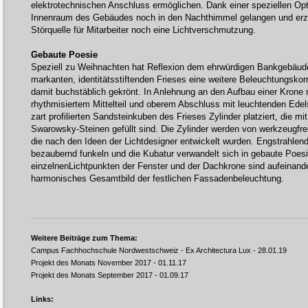
elektrotechnischen Anschluss ermöglichen. Dank einer speziellen Opt
Innenraum des Gebäudes noch in den Nachthimmel gelangen und erz
Störquelle für Mitarbeiter noch eine Lichtverschmutzung.
Gebaute Poesie
Speziell zu Weihnachten hat Reflexion dem ehrwürdigen Bankgebäude
markanten, identitätsstiftenden Frieses eine weitere Beleuchtungsk
damit buchstäblich gekrönt. In Anlehnung an den Aufbau einer Krone 
rhythmisiertem Mittelteil und oberem Abschluss mit leuchtenden Ede
zart profilierten Sandsteinkuben des Frieses Zylinder platziert, die mi
Swarowsky-Steinen gefüllt sind. Die Zylinder werden von werkzeugfre
die nach den Ideen der Lichtdesigner entwickelt wurden. Engstrahlen
bezaubernd funkeln und die Kubatur verwandelt sich in gebaute Poes
einzelnenLichtpunkten der Fenster und der Dachkrone sind aufeinande
harmonisches Gesamtbild der festlichen Fassadenbeleuchtung.
Weitere Beiträge zum Thema:
Campus Fachhochschule Nordwestschweiz - Ex Architectura Lux
- 28.01.19
Projekt des Monats November 2017
- 01.11.17
Projekt des Monats September 2017
- 01.09.17
Links: