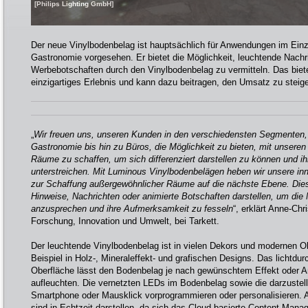
[Philips Lighting GmbH]
Der neue Vinylbodenbelag ist hauptsächlich für Anwendungen im Einz
Gastronomie vorgesehen. Er bietet die Möglichkeit, leuchtende Nachr
Werbebotschaften durch den Vinylbodenbelag zu vermitteln. Das bie
einzigartiges Erlebnis und kann dazu beitragen, den Umsatz zu steige
„
Wir freuen uns, unseren Kunden in den verschiedensten Segmenten,
Gastronomie bis hin zu Büros, die Möglichkeit zu bieten, mit unseren
Räume zu schaffen, um sich differenziert darstellen zu können und ih
unterstreichen. Mit Luminous Vinylbodenbelägen heben wir unsere inn
zur Schaffung außergewöhnlicher Räume auf die nächste Ebene. Di
Hinweise, Nachrichten oder animierte Botschaften darstellen, um di
anzusprechen und ihre Aufmerksamkeit zu fesseln
“, erklärt Anne-Chr
Forschung, Innovation und Umwelt, bei Tarkett.
Der leuchtende Vinylbodenbelag ist in vielen Dekors und modernen Ob
Beispiel in Holz-, Mineraleffekt- und grafischen Designs. Das lichtdur
Oberfläche lässt den Bodenbelag je nach gewünschtem Effekt oder 
aufleuchten. Die vernetzten LEDs im Bodenbelag sowie die darzustel
Smartphone oder Mausklick vorprogrammieren oder personalisieren. A
sind in Echtzeit darstellen, da sich das Cloud-basierte Content-Ma