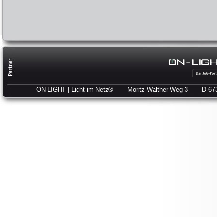
ON-LIGHT | Licht im Netz®
— Moritz-Walther-Weg 3
— D-673