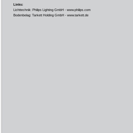
Links:
Lichttechnik: Philips Lighting GmbH -
www.philips.com
Bodenbelag: Tarkett Holding GmbH -
www.tarkett.de