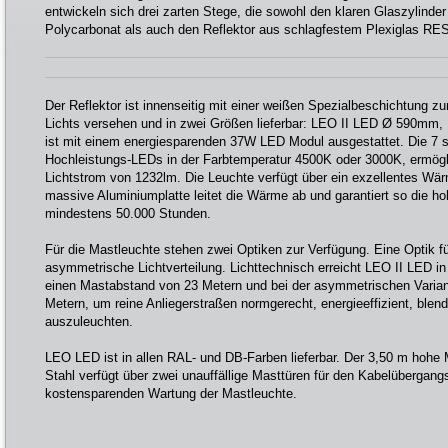
entwickeln sich drei zarten Stege, die sowohl den klaren Glaszylinde
Polycarbonat als auch den Reflektor aus schlagfestem Plexiglas RES
Der Reflektor ist innenseitig mit einer weißen Spezialbeschichtung z
Lichts versehen und in zwei Größen lieferbar: LEO II LED Ø 590m
ist mit einem energiesparenden 37W LED Modul ausgestattet. Die 7 s
Hochleistungs-LEDs in der Farbtemperatur 4500K oder 3000K, ermögli
Lichtstrom von 1232lm. Die Leuchte verfügt über ein exzellentes 
massive Aluminiumplatte leitet die Wärme ab und garantiert so die 
mindestens 50.000 Stunden.
Für die Mastleuchte stehen zwei Optiken zur Verfügung. Eine Optik f
asymmetrische Lichtverteilung. Lichttechnisch erreicht LEO II LED i
einen Mastabstand von 23 Metern und bei der asymmetrischen Varia
Metern, um reine Anliegerstraßen normgerecht, energieeffizient, blend
auszuleuchten.
LEO LED ist in allen RAL- und DB-Farben lieferbar. Der 3,50 m hohe
Stahl verfügt über zwei unauffällige Masttüren für den Kabelübergang
kostensparenden Wartung der Mastleuchte.