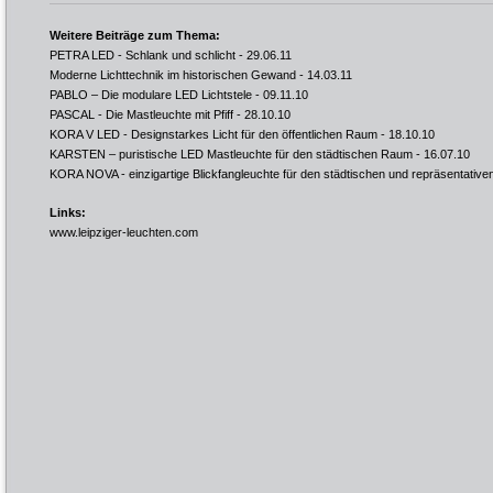
Weitere Beiträge zum Thema:
PETRA LED - Schlank und schlicht
- 29.06.11
Moderne Lichttechnik im historischen Gewand
- 14.03.11
PABLO – Die modulare LED Lichtstele
- 09.11.10
PASCAL - Die Mastleuchte mit Pfiff
- 28.10.10
KORA V LED - Designstarkes Licht für den öffentlichen Raum
- 18.10.10
KARSTEN – puristische LED Mastleuchte für den städtischen Raum
- 16.07.10
KORA NOVA - einzigartige Blickfangleuchte für den städtischen und repräsentativ
Links:
www.leipziger-leuchten.com