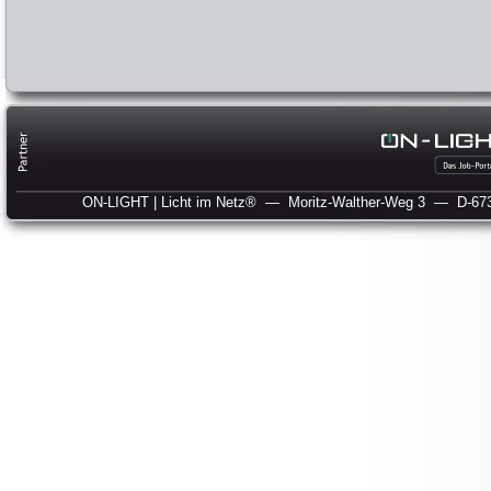
ON-LIGHT | Licht im Netz®
— Moritz-Walther-Weg 3
— D-673