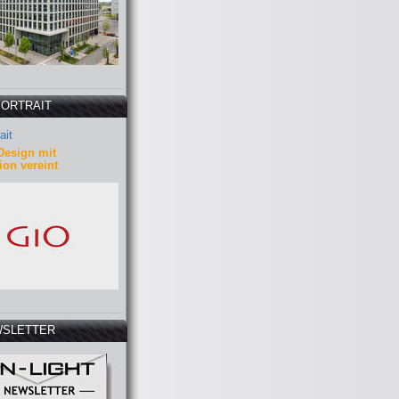
PORTRAIT
ait
Design mit
ion vereint
SLETTER