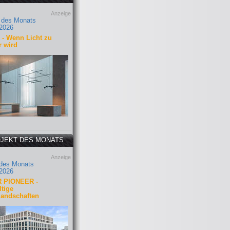
Anzeige
 des Monats
2026
- Wenn Licht zu
r wird
JEKT DES MONATS
Anzeige
 des Monats
2026
 PIONEER -
tige
landschaften