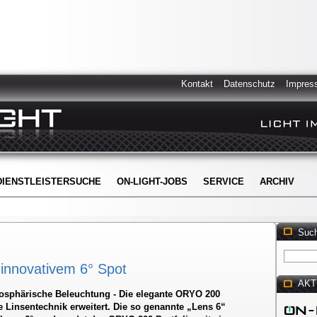
Kontakt
Datenschutz
Impres
DIENSTLEISTERSUCHE
ON-LIGHT-JOBS
SERVICE
ARCHIV
Suc
innovativem 6° Spot
AKT
tmosphärische Beleuchtung - Die elegante ORYO 200
te Linsentechnik erweitert. Die so genannte „Lens 6“