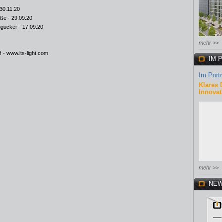
30.11.20
öße
- 29.09.20
ingucker
- 17.09.20
mehr >>
H -
www.lts-light.com
IM 
Im Portr
Klares 
Innovat
mehr >>
NEW