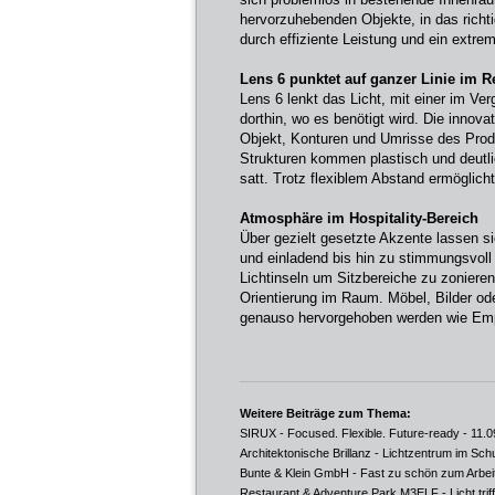
hervorzuhebenden Objekte, in das richt
durch effiziente Leistung und ein extrem
Lens 6 punktet auf ganzer Linie im Re
Lens 6 lenkt das Licht, mit einer im Ve
dorthin, wo es benötigt wird. Die innova
Objekt, Konturen und Umrisse des Prod
Strukturen kommen plastisch und deutli
satt. Trotz flexiblem Abstand ermöglich
Atmosphäre im Hospitality-Bereich
Über gezielt gesetzte Akzente lassen s
und einladend bis hin zu stimmungsvoll
Lichtinseln um Sitzbereiche zu zonieren 
Orientierung im Raum. Möbel, Bilder od
genauso hervorgehoben werden wie Emp
Weitere Beiträge zum Thema:
SIRUX - Focused. Flexible. Future-ready
- 11.0
Architektonische Brillanz - Lichtzentrum im Sc
Bunte & Klein GmbH - Fast zu schön zum Arbei
Restaurant & Adventure Park M3ELF - Licht triff