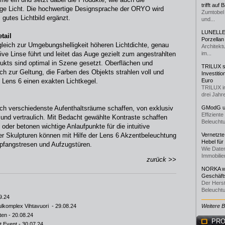
trifft auf
ige Licht. Die hochwertige Designsprache der ORYO wird
Zumtobel 
 gutes Lichtbild ergänzt.
und...
LUNELLE 
tail
Porzellan
rgleich zur Umgebungshelligkeit höheren Lichtdichte, genau
Architekt
tive Linse führt und leitet das Auge gezielt zum angestrahlten
im...
ukts sind optimal in Szene gesetzt. Oberflächen und
TRILUX st
ch zur Geltung, die Farben des Objekts strahlen voll und
Investiti
t Lens 6 einen exakten Lichtkegel.
Euro
TRILUX i
drei Jahre
ich verschiedenste Aufenthaltsräume schaffen, von exklusiv
GModG un
Effizient
 und vertraulich. Mit Bedacht gewählte Kontraste schaffen
Beleuchtu
oder betonen wichtige Anlaufpunkte für die intuitive
er Skulpturen können mit Hilfe der Lens 6 Akzentbeleuchtung
Vernetzte
Hebel für
fangstresen und Aufzugstüren.
Wie Daten
Immobilie
zurück >>
NORKA we
Geschäfts
Der Herst
Beleuchtu
9.24
hulkomplex Vihtavuori
- 29.08.24
Weitere 
ten
- 20.08.24
PRO
t Event
- 30.07.24