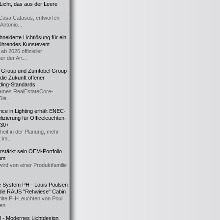
icht, das aus der Leere
Casa Catasüs, entworfen
Antonio...
eiderte Lichtlösung für ein
führendes Kunstevent
ab 2026 offizieller
er der Art...
t Group und Zumtobel Group
 die Zukunft offener
ding-Standards
mes RealEstateCore-
Die...
ce in Lighting erhält ENEC-
fizierung für Officeleuchten-
730+
heit in der Planung, mehr
 im...
erstärkt sein OEM-Portfolio
ium
wird von einer Produktfamilie
e System PH - Louis Poulsen
 die RAUS "Rehwiese" Cabin
lte PH-Leuchten von Poul
n...
al - Modernes Lichtdesign