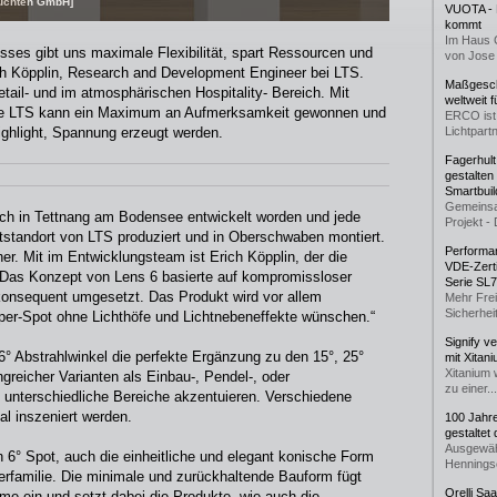
Leuchten GmbH]
VUOTA - L
kommt
Im Haus 
ses gibt uns maximale Flexibilität, spart Ressourcen und
von Jose 
ich Köpplin, Research and Development Engineer bei LTS.
Maßgeschn
tail- und im atmosphärischen Hospitality- Bereich. Mit
weltweit 
use LTS kann ein Maximum an Aufmerksamkeit gewonnen und
ERCO ist 
ighlight, Spannung erzeugt werden.
Lichtpartn
Fagerhul
gestalten
Smartbuil
Gemeinsa
ich in Tettnang am Bodensee entwickelt worden und jede
Projekt - 
tandort von LTS produziert und in Oberschwaben montiert.
Performan
r. Mit im Entwicklungsteam ist Erich Köpplin, der die
VDE-Zerti
 „Das Konzept von Lens 6 basierte auf kompromissloser
Serie SL
konsequent umgesetzt. Das Produkt wird vor allem
Mehr Frei
Sicherheit
Super-Spot ohne Lichthöfe und Lichtnebeneffekte wünschen.“
Signify v
° Abstrahlwinkel die perfekte Ergänzung zu den 15°, 25°
mit Xitan
Xitanium 
greicher Varianten als Einbau-, Pendel-, oder
zu einer...
 unterschiedliche Bereiche akzentuieren. Verschiedene
l inszeniert werden.
100 Jahr
gestaltet
Ausgewäh
 6° Spot, auch die einheitliche und elegant konische Form
Henningse
familie. Die minimale und zurückhaltende Bauform fügt
Orelli Sa
me ein und setzt dabei die Produkte, wie auch die