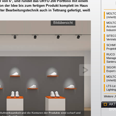
l von 6°, und rundet das ORYO 200 Portfolio mit einem
 von der Idee bis zum fertigen Produkt komplett im Haus
ter Bearbeitungstechnik auch in Tettnang gefertigt, weiß
MOLTO 
(m/w/d)
Bildübersicht
MOLTO
Accoun
Industr
SITEC
Vertrie
SCHMI
Projekt
RUCO L
Manager
Sanieru
SIGOR L
Export 
MOLTO 
(m/w/d)
LTS Li
Lightin
Weitere 
AKT
BR
ufmerksamkeit und die Konturen der Produkte sind scharf und