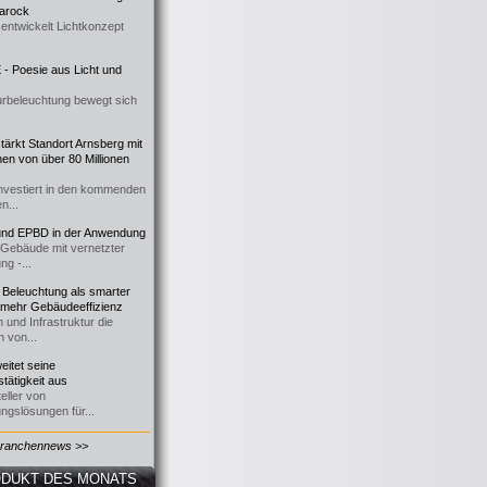
 Barock
entwickelt Lichtkonzept
- Poesie aus Licht und
urbeleuchtung bewegt sich
ärkt Standort Arnsberg mit
onen von über 80 Millionen
nvestiert in den kommenden
n...
d EPBD in der Anwendung
e Gebäude mit vernetzter
ng -...
 Beleuchtung als smarter
 mehr Gebäudeeffizienz
 und Infrastruktur die
n von...
itet seine
tätigkeit aus
eller von
ngslösungen für...
Branchennews >>
DUKT DES MONATS