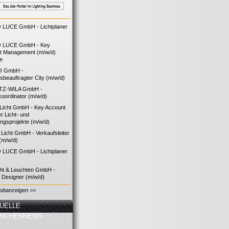
LUCE GmbH - Lichtplaner
 LUCE GmbH - Key
t Management (m/w/d)
ie
O GmbH -
bsbeauftragter City (m/w/d)
TZ-WILA GmbH -
koordinator (m/w/d)
icht GmbH - Key Account
 Licht- und
ngsprojekte (m/w/d)
icht GmbH - Verkaufsleiter
(m/w/d)
LUCE GmbH - Lichtplaner
cht & Leuchten GmbH -
g Designer (m/w/d)
Jobanzeigen >>
UELLE
ANCHENNEWS