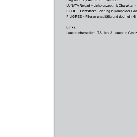
Plug-and-Play mit SKIVE
- 04.03.21
LUNATA Reload – Lichtkonzept mit Charakter
- 
CHOC – Lichtstarke Leistung in kompakter Gr
FILIGREE – Filigran unauffällig und doch ein H
Links:
Leuchtenhersteller: LTS Licht & Leuchten Gmb