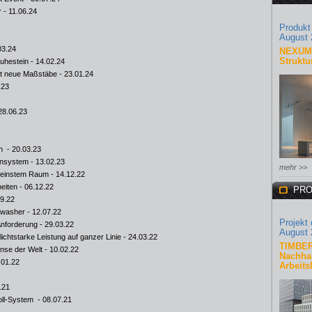
r
- 11.06.24
Produkt
August 
03.24
NEXUM 
Struktu
Ruhestein
- 14.02.24
zt neue Maßstäbe
- 23.01.24
.23
28.06.23
ch
- 20.03.23
ensystem
- 13.02.23
mehr >>
leinstem Raum
- 14.12.22
eiten
- 06.12.22
PRO
09.22
lwasher
- 12.07.22
Projekt
 Anforderung
- 29.03.22
August 
chtstarke Leistung auf ganzer Linie
- 24.03.22
TIMBER
Linse der Welt
- 10.02.22
Nachhal
.01.22
Arbeits
.21
oll-System
- 08.07.21