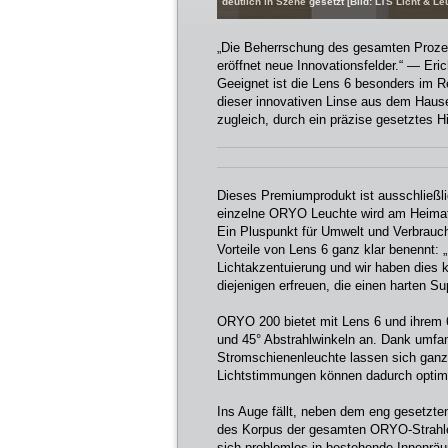
deutlich in Szene gesetzt [Bild: LTS Licht & 
„Die Beherrschung des gesamten Prozes
eröffnet neue Innovationsfelder.“ — Er
Geeignet ist die Lens 6 besonders im Re
dieser innovativen Linse aus dem Ha
zugleich, durch ein präzise gesetztes H
Dieses Premiumprodukt ist ausschließl
einzelne ORYO Leuchte wird am Heimats
Ein Pluspunkt für Umwelt und Verbrauche
Vorteile von Lens 6 ganz klar benennt:
Lichtakzentuierung und wir haben dies 
diejenigen erfreuen, die einen harten 
ORYO 200 bietet mit Lens 6 und ihrem 6
und 45° Abstrahlwinkeln an. Dank umfan
Stromschienenleuchte lassen sich ganz
Lichtstimmungen können dadurch optima
Ins Auge fällt, neben dem eng gesetzten
des Korpus der gesamten ORYO-Strahler
sich problemlos in bestehende Innenräu