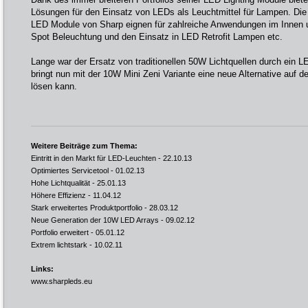
Lösungen für den Einsatz von LEDs als Leuchtmittel für Lampen. Die
LED Module von Sharp eignen für zahlreiche Anwendungen im Innen 
Spot Beleuchtung und den Einsatz in LED Retrofit Lampen etc.
Lange war der Ersatz von traditionellen 50W Lichtquellen durch ein 
bringt nun mit der 10W Mini Zeni Variante eine neue Alternative auf 
lösen kann.
Weitere Beiträge zum Thema:
Eintritt in den Markt für LED-Leuchten
- 22.10.13
Optimiertes Servicetool
- 01.02.13
Hohe Lichtqualität
- 25.01.13
Höhere Effizienz
- 11.04.12
Stark erweitertes Produktportfolio
- 28.03.12
Neue Generation der 10W LED Arrays
- 09.02.12
Portfolio erweitert
- 05.01.12
Extrem lichtstark
- 10.02.11
Links:
www.sharpleds.eu