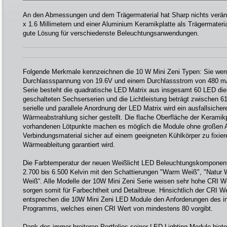
An den Abmessungen und dem Trägermaterial hat Sharp nichts verän
x 1.6 Millimetern und einer Aluminium Keramikplatte als Trägermateria
gute Lösung für verschiedenste Beleuchtungsanwendungen.
Folgende Merkmale kennzeichnen die 10 W Mini Zeni Typen: Sie werd
Durchlassspannung von 19.6V und einem Durchlassstrom von 480 mA
Serie besteht die quadratische LED Matrix aus insgesamt 60 LED dies u
geschalteten Sechserserien und die Lichtleistung beträgt zwischen 6
serielle und parallele Anordnung der LED Matrix wird ein ausfallsicher
Wärmeabstrahlung sicher gestellt. Die flache Oberfläche der Keramikp
vorhandenen Lötpunkte machen es möglich die Module ohne großen 
Verbindungsmaterial sicher auf einem geeigneten Kühlkörper zu fixie
Wärmeableitung garantiert wird.
Die Farbtemperatur der neuen Weißlicht LED Beleuchtungskomponent
2.700 bis 6.500 Kelvin mit den Schattierungen "Warm Weiß", "Natur W
Weiß“. Alle Modelle der 10W Mini Zeni Serie weisen sehr hohe CRI We
sorgen somit für Farbechtheit und Detailtreue. Hinsichtlich der CRI 
entsprechen die 10W Mini Zeni LED Module den Anforderungen des in
Programms, welches einen CRI Wert von mindestens 80 vorgibt.
Dank des immer breiteren Portfolios seiner LED Lighting Module biete