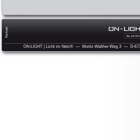
ON-LIGHT | Licht im Netz®
— Moritz-Walther-Weg 3
— D-673