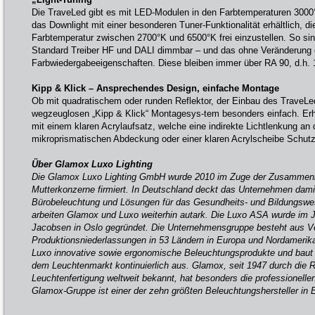
Die TraveLed gibt es mit LED-Modulen in den Farbtemperaturen 3000
das Downlight mit einer besonderen Tuner-Funktionalität erhältlich, di
Farbtemperatur zwischen 2700°K und 6500°K frei einzustellen. So sin
Standard Treiber HF und DALI dimmbar – und das ohne Veränderung 
Farbwiedergabeeigenschaften. Diese bleiben immer über RA 90, d.h. 
Kipp & Klick – Ansprechendes Design, einfache Montage
Ob mit quadratischem oder runden Reflektor, der Einbau des TraveLed
wegzeuglosen „Kipp & Klick“ Montagesys-tem besonders einfach. Erhäl
mit einem klaren Acrylaufsatz, welche eine indirekte Lichtlenkung an 
mikroprismatischen Abdeckung oder einer klaren Acrylscheibe Schutz
Über Glamox Luxo Lighting
Die Glamox Luxo Lighting GmbH wurde 2010 im Zuge der Zusammenl
Mutterkonzerne firmiert. In Deutschland deckt das Unternehmen dami
Bürobeleuchtung und Lösungen für das Gesundheits- und Bildungswe
arbeiten Glamox und Luxo weiterhin autark. Die Luxo ASA wurde im
Jacobsen in Oslo gegründet. Die Unternehmensgruppe besteht aus V
Produktionsniederlassungen in 53 Ländern in Europa und Nordamerika.
Luxo innovative sowie ergonomische Beleuchtungsprodukte und baut 
dem Leuchtenmarkt kontinuierlich aus. Glamox, seit 1947 durch die 
Leuchtenfertigung weltweit bekannt, hat besonders die professionelle
Glamox-Gruppe ist einer der zehn größten Beleuchtungshersteller in 