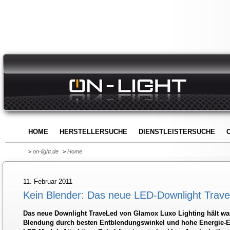
HOME
HERSTELLERSUCHE
DIENSTLEISTERSUCHE
>
on-light.de
>
Home
11. Februar 2011
Kein Blender: Das neue LED-Downlight Trav
Das neue Downlight TraveLed von Glamox Luxo Lighting hält was
Blendung durch besten Entblendungswinkel und hohe Energie-Ef