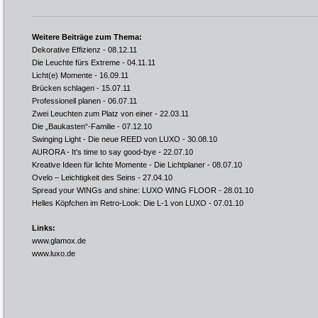
Weitere Beiträge zum Thema:
Dekorative Effizienz
- 08.12.11
Die Leuchte fürs Extreme
- 04.11.11
Licht(e) Momente
- 16.09.11
Brücken schlagen
- 15.07.11
Professionell planen
- 06.07.11
Zwei Leuchten zum Platz von einer
- 22.03.11
Die „Baukasten“-Familie
- 07.12.10
Swinging Light - Die neue REED von LUXO
- 30.08.10
AURORA - It's time to say good-bye
- 22.07.10
Kreative Ideen für lichte Momente - Die Lichtplaner
- 08.07.10
Ovelo – Leichtigkeit des Seins
- 27.04.10
Spread your WINGs and shine: LUXO WING FLOOR
- 28.01.10
Helles Köpfchen im Retro-Look: Die L-1 von LUXO
- 07.01.10
Links:
www.glamox.de
www.luxo.de