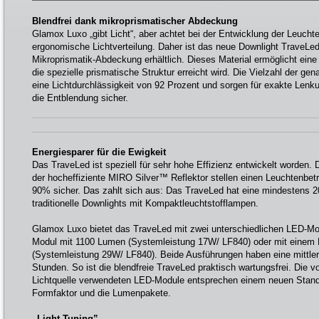
Blendfrei dank mikroprismatischer Abdeckung
Glamox Luxo „gibt Licht“, aber achtet bei der Entwicklung der Leucht
ergonomische Lichtverteilung. Daher ist das neue Downlight TraveLed
Mikroprismatik-Abdeckung erhältlich. Dieses Material ermöglicht ein
die spezielle prismatische Struktur erreicht wird. Die Vielzahl der g
eine Lichtdurchlässigkeit von 92 Prozent und sorgen für exakte Lenku
die Entblendung sicher.
Energiesparer für die Ewigkeit
Das TraveLed ist speziell für sehr hohe Effizienz entwickelt worden
der hocheffiziente MIRO Silver™ Reflektor stellen einen Leuchtenbet
90% sicher. Das zahlt sich aus: Das TraveLed hat eine mindestens 2
traditionelle Downlights mit Kompaktleuchtstofflampen.
Glamox Luxo bietet das TraveLed mit zwei unterschiedlichen LED-Mo
Modul mit 1100 Lumen (Systemleistung 17W/ LF840) oder mit einem
(Systemleistung 29W/ LF840). Beide Ausführungen haben eine mittle
Stunden. So ist die blendfreie TraveLed praktisch wartungsfrei. Die 
Lichtquelle verwendeten LED-Module entsprechen einem neuen Stand
Formfaktor und die Lumenpakete.
„Light-Tuning”