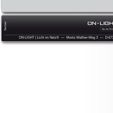
ON-LIGHT | Licht im Netz®
— Moritz-Walther-Weg 3
— D-673