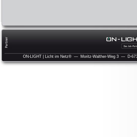
ON-LIGHT | Licht im Netz®
— Moritz-Walther-Weg 3
— D-673