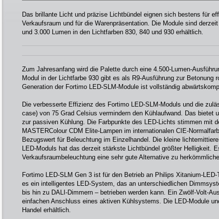
Das brillante Licht und präzise Lichtbündel eignen sich bestens für ef
Verkaufsraum und für die Warenpräsentation. Die Module sind derzeit
und 3.000 Lumen in den Lichtfarben 830, 840 und 930 erhältlich.
Zum Jahresanfang wird die Palette durch eine 4.500-Lumen-Ausführu
Modul in der Lichtfarbe 930 gibt es als R9-Ausführung zur Betonung ro
Generation der Fortimo LED-SLM-Module ist vollständig abwärtskomp
Die verbesserte Effizienz des Fortimo LED-SLM-Moduls und die zulä
case) von 75 Grad Celsius vermindern den Kühlaufwand. Das bietet u
zur passiven Kühlung. Die Farbpunkte des LED-Lichts stimmen mit d
MASTERColour CDM Elite-Lampen im internationalen CIE-Normalfar
Bezugswert für Beleuchtung im Einzelhandel. Die kleine lichtemittie
LED-Moduls hat das derzeit stärkste Lichtbündel größter Helligkeit. Es
Verkaufsraumbeleuchtung eine sehr gute Alternative zu herkömmlich
Fortimo LED-SLM Gen 3 ist für den Betrieb an Philips Xitanium-LED-Tr
es ein intelligentes LED-System, das an unterschiedlichen Dimmsys
bis hin zu DALI-Dimmern – betrieben werden kann. Ein Zwölf-Volt-A
einfachen Anschluss eines aktiven Kühlsystems. Die LED-Module und
Handel erhältlich.