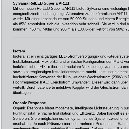
Sylvania RefLED Superia AR111
Mit der neuen RefLED Superia AR111 bietet Sylvania eine vielseitige
energieeffiziente und langlebige Alternative zu herkömmlichen AR111
wurde. Mit einer Lebensdauer von 50.000 Stunden und einem Energie
als 85% amortisiert sich die Investition sehr schnell. Sie wird in dre
kommen: 450lm, 740lm und 905lm als 100%-iger Retrofit von 50W,
Isotera
Isotera ist ein einzigartiges LED-Stromversorgungs- und -Steuersyst
Installationszeit, Flexibilität und einfacher Konfiguration den Markt v
herkömmliche LED-Treiber und modulare Verkabelung, was es zu eine
sowie kostengünstigen Installationssystem macht. Leistungselement 
hocheffizienter Konverter, der iHub, welcher Wechselstrom (230V) in
Hochfrequenz-(HFAC) Gleichstrom umwandelt. Dieser wird dann über 
verteilt. Durch patentierte induktive Koppler wird der Gleichstrom dan
übertragen.
Organic Response
Organic Response bietet modernste, intelligente Lichtsteuerung in punk
Funktionalität, einfache Installation und Effizienz. Dabei handelt es 
Sensoren. Sie ermöglichen es, ein dynamisches System zwischen ei
erschaffen. Je nach Präsenz einer oder mehrerer Personen im Raum, 
voreingestellten, aber variablen Wert gedimmt. Auf der Light + Buildi