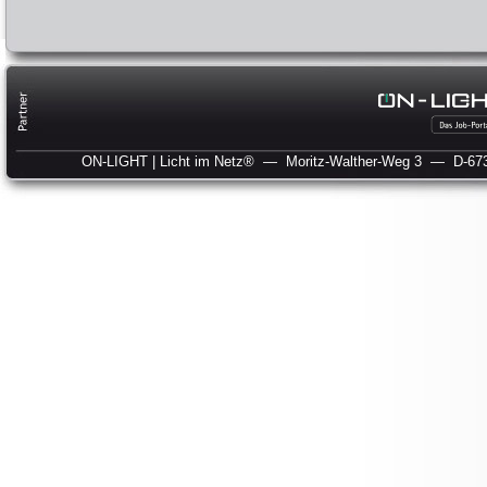
ON-LIGHT | Licht im Netz®
— Moritz-Walther-Weg 3
— D-673