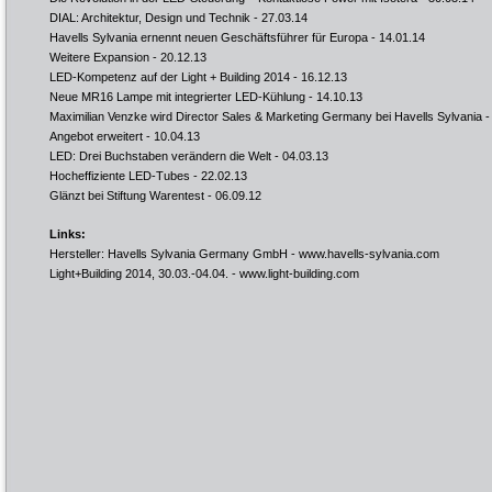
DIAL: Architektur, Design und Technik
- 27.03.14
Havells Sylvania ernennt neuen Geschäftsführer für Europa
- 14.01.14
Weitere Expansion
- 20.12.13
LED-Kompetenz auf der Light + Building 2014
- 16.12.13
Neue MR16 Lampe mit integrierter LED-Kühlung
- 14.10.13
Maximilian Venzke wird Director Sales & Marketing Germany bei Havells Sylvania
-
Angebot erweitert
- 10.04.13
LED: Drei Buchstaben verändern die Welt
- 04.03.13
Hocheffiziente LED-Tubes
- 22.02.13
Glänzt bei Stiftung Warentest
- 06.09.12
Links:
Hersteller: Havells Sylvania Germany GmbH -
www.havells-sylvania.com
Light+Building 2014, 30.03.-04.04. -
www.light-building.com