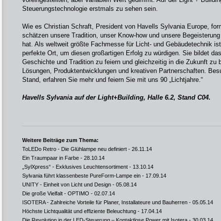
Steuerungstechnologie erstmals zu sehen sein.
Wie es Christian Schraft, President von Havells Sylvania Europe, for
schätzen unsere Tradition, unser Know-how und unsere Begeisterung f
hat. Als weltweit größte Fachmesse für Licht- und Gebäudetechnik ist 
perfekte Ort, um diesen großartigen Erfolg zu würdigen. Sie bildet d
Geschichte und Tradition zu feiern und gleichzeitig in die Zukunft zu 
Lösungen, Produktentwicklungen und kreativen Partnerschaften. Be
Stand, erfahren Sie mehr und feiern Sie mit uns 90 „Lichtjahre.“
Havells Sylvania auf der Light+Building, Halle 6.2, Stand C04.
Weitere Beiträge zum Thema:
ToLEDo Retro - Die Glühlampe neu definiert
- 26.11.14
Ein Traumpaar in Farbe
- 28.10.14
„SylXpress“ - Exklusives Leuchtensortiment
- 13.10.14
Sylvania führt klassenbeste PureForm-Lampe ein
- 17.09.14
UNITY - Einheit von Licht und Design
- 05.08.14
Die große Vielfalt - OPTIMO
- 02.07.14
ISOTERA - Zahlreiche Vorteile für Planer, Installateure und Bauherren
- 05.05.14
Höchste Lichtqualität und effiziente Beleuchtung
- 17.04.14
Die Revolution in der LED-Steuerung – Kontaktlose Power mit Isotera
- 30.03.14