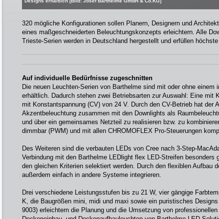
Designs erhältlich [Bild: Josef Barthelme GmbH & Co.KG]
320 mögliche Konfigurationen sollen Planern, Designern und Archite
eines maßgeschneiderten Beleuchtungskonzepts erleichtern. Alle Dow
Trieste-Serien werden in Deutschland hergestellt und erfüllen höchst
Auf individuelle Bedürfnisse zugeschnitten
Die neuen Leuchten-Serien von Barthelme sind mit oder ohne einem in
erhältlich. Dadurch stehen zwei Betriebsarten zur Auswahl: Eine mit
mit Konstantspannung (CV) von 24 V. Durch den CV-Betrieb hat der A
Akzentbeleuchtung zusammen mit den Downlights als Raumbeleuchtu
und über ein gemeinsames Netzteil zu realisieren bzw. zu kombinier
dimmbar (PWM) und mit allen CHROMOFLEX Pro-Steuerungen kompa
Des Weiteren sind die verbauten LEDs von Cree nach 3-Step-MacAd
Verbindung mit den Barthelme LEDlight flex LED-Streifen besonders g
den gleichen Kriterien selektiert werden. Durch den flexiblen Aufbau d
außerdem einfach in andere Systeme integrieren.
Drei verschiedene Leistungsstufen bis zu 21 W, vier gängige Farbtem
K, die Baugrößen mini, midi und maxi sowie ein puristisches Design
9003) erleichtern die Planung und die Umsetzung von professionelle
Deckeneinbau- und Deckenaufbauleuchten von Barthelme LED Solutio