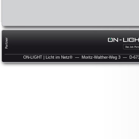
ON-LIGHT | Licht im Netz®
— Moritz-Walther-Weg 3
— D-673