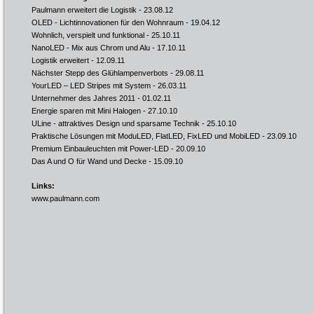
Paulmann erweitert die Logistik
- 23.08.12
OLED - Lichtinnovationen für den Wohnraum
- 19.04.12
Wohnlich, verspielt und funktional
- 25.10.11
NanoLED - Mix aus Chrom und Alu
- 17.10.11
Logistik erweitert
- 12.09.11
Nächster Stepp des Glühlampenverbots
- 29.08.11
YourLED – LED Stripes mit System
- 26.03.11
Unternehmer des Jahres 2011
- 01.02.11
Energie sparen mit Mini Halogen
- 27.10.10
ULine - attraktives Design und sparsame Technik
- 25.10.10
Praktische Lösungen mit ModuLED, FlatLED, FixLED und MobiLED
- 23.09.10
Premium Einbauleuchten mit Power-LED
- 20.09.10
Das A und O für Wand und Decke
- 15.09.10
Links:
www.paulmann.com