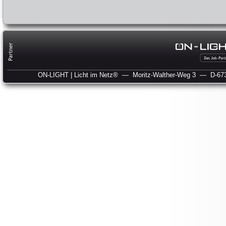
ON-LIGHT | Licht im Netz®
— Moritz-Walther-Weg 3
— D-673