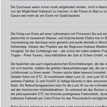
Die Zuschauer waren schon vorab aufgefordert worden, nicht in Ab
von der Möglichkeit Gebrauch zu machen, in der Pause im Bad zu 
Ganze weit mehr als ein Event mit Spaßcharakter.
Der König von Kreta auf einer Luftmatratze mit Prinzessin Ilia und e
plantschte im lauwarmen Wasser, und Griechenlands Elettra trat im Bi
Inszenierung war durchaus ernst gemeint und wurde deshalb in Münc
Geheimtipp. Initiator des Projekts war der Regisseur Andreas Wieder
Incognita, für das Lichtdesign war – wie schon bei vielen anderen P
Truppe – Peter Younes, Geschäftsführer der Sein & Schein GmbH, ver
Die baulichen wie auch organisatorischen Einschränkungen, die da
mit sich brachte, stellten die größten Herausforderungen dar, die nur
Lichtkonzept zu lösen waren. Younes setzte dabei bewusst komplett
Selador-Serie von ETC. Er kombinierte dabei Lustr 11- und Lustr 42-S
weiteren Palettas 11 und Vivid-R 11 farbige Akzente in dem ansonst
Bads. Als Beleuchtungsposition kam für die Lustr 42 nur ein schmaler
auf den historischen Umkleidekabinen. So entstand ein das Becken 
der platzsparenden ETC Ion Konsole punktgenaue Farbverläufe, dyna
kalibrierte Farbwahl per Color-Picker für das Personenlicht ermöglicht
Peter Younes gelang es so, mit seinem Licht einen Kontrast zum Bl