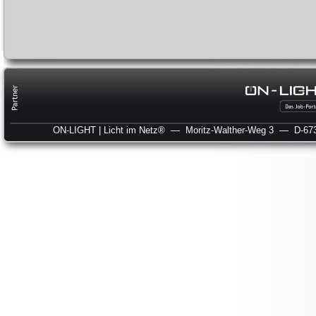
ON-LIGHT | Licht im Netz®
— Moritz-Walther-Weg 3
— D-673