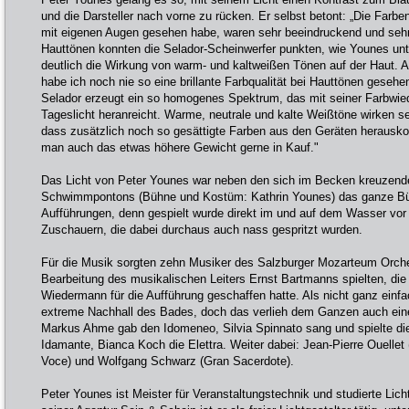
und die Darsteller nach vorne zu rücken. Er selbst betont: „Die Farben
mit eigenen Augen gesehen habe, waren sehr beeindruckend und sehr
Hauttönen konnten die Selador-Scheinwerfer punkten, wie Younes unte
deutlich die Wirkung von warm- und kaltweißen Tönen auf der Haut.
habe ich noch nie so eine brillante Farbqualität bei Hauttönen geseh
Selador erzeugt ein so homogenes Spektrum, das mit seiner Farbwie
Tageslicht heranreicht. Warme, neutrale und kalte Weißtöne wirken se
dass zusätzlich noch so gesättigte Farben aus den Geräten herausk
man auch das etwas höhere Gewicht gerne in Kauf."
Das Licht von Peter Younes war neben den sich im Becken kreuzen
Schwimmpontons (Bühne und Kostüm: Kathrin Younes) das ganze Büh
Aufführungen, denn gespielt wurde direkt im und auf dem Wasser vor 
Zuschauern, die dabei durchaus auch nass gespritzt wurden.
Für die Musik sorgten zehn Musiker des Salzburger Mozarteum Orche
Bearbeitung des musikalischen Leiters Ernst Bartmanns spielten, di
Wiedermann für die Aufführung geschaffen hatte. Als nicht ganz einfa
extreme Nachhall des Bades, doch das verlieh dem Ganzen auch ein
Markus Ahme gab den Idomeneo, Silvia Spinnato sang und spielte die
Idamante, Bianca Koch die Elettra. Weiter dabei: Jean-Pierre Ouellet 
Voce) und Wolfgang Schwarz (Gran Sacerdote).
Peter Younes ist Meister für Veranstaltungstechnik und studierte Lic