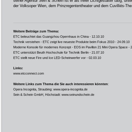
seiner Agentur Sein & Schein ist er als freier Lichtgestalter tätig, un
der Volksoper Wien, dem Prinzregententheater und dem Cuvilliés-Th
Weitere Beiträge zum Thema:
ETC beleuchtet das Guangzhou Opernhaus in China
- 12.10.10
Technik verstehen - ETC zeigt live neueste Produkte beim Fokus 2010
- 24.09.10
Moderne Konsole für modernes Konzept - EOS im Pavillon 21 Mini Opera Space
- 
ETC unterstützt Beuth Hochschule für Technik Berlin
- 21.07.10
ETC stellt neue Fire und Ice LED-Scheinwerfer vor
- 02.03.10
Links:
www.etcconnect.com
Weitere Links zum Thema die Sie auch interessieren könnten
:
Opera Incognita, Straubing:
www.opera-incognita.de
Sein & Schein GmbH, Höchstadt:
www.seinundschein.de