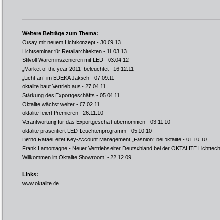
Weitere Beiträge zum Thema:
Orsay mit neuem Lichtkonzept
- 30.09.13
Lichtseminar für Retailarchitekten
- 11.03.13
Stilvoll Waren inszenieren mit LED
- 03.04.12
„Market of the year 2011“ beleuchtet
- 16.12.11
„Licht an“ im EDEKA Jaksch
- 07.09.11
oktalite baut Vertrieb aus
- 27.04.11
Stärkung des Exportgeschäfts
- 05.04.11
Oktalite wächst weiter
- 07.02.11
oktalite feiert Premieren
- 26.11.10
Verantwortung für das Exportgeschäft übernommen
- 03.11.10
oktalite präsentiert LED-Leuchtenprogramm
- 05.10.10
Bernd Rafael leitet Key-Account Management „Fashion” bei oktalite
- 01.10.10
Frank Lamontagne - Neuer Vertriebsleiter Deutschland bei der OKTALITE Lichtte
Willkommen im Oktalite Showroom!
- 22.12.09
Links:
www.oktalite.de