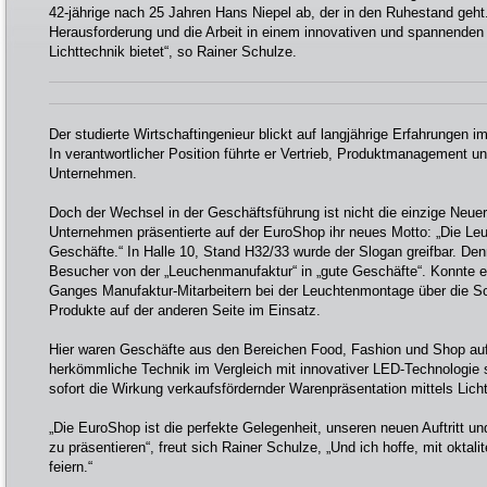
42-jährige nach 25 Jahren Hans Niepel ab, der in den Ruhestand geht.
Herausforderung und die Arbeit in einem innovativen und spannenden 
Lichttechnik bietet“, so Rainer Schulze.
Der studierte Wirtschaftingenieur blickt auf langjährige Erfahrungen 
In verantwortlicher Position führte er Vertrieb, Produktmanagement u
Unternehmen.
Doch der Wechsel in der Geschäftsführung ist nicht die einzige Neuer
Unternehmen präsentierte auf der EuroShop ihr neues Motto: „Die Le
Geschäfte.“ In Halle 10, Stand H32/33 wurde der Slogan greifbar. De
Besucher von der „Leuchenmanufaktur“ in „gute Geschäfte“. Konnte er
Ganges Manufaktur-Mitarbeitern bei der Leuchtenmontage über die Sch
Produkte auf der anderen Seite im Einsatz.
Hier waren Geschäfte aus den Bereichen Food, Fashion und Shop auf
herkömmliche Technik im Vergleich mit innovativer LED-Technologie 
sofort die Wirkung verkaufsfördernder Warenpräsentation mittels Lich
„Die EuroShop ist die perfekte Gelegenheit, unseren neuen Auftritt u
zu präsentieren“, freut sich Rainer Schulze, „Und ich hoffe, mit oktal
feiern.“