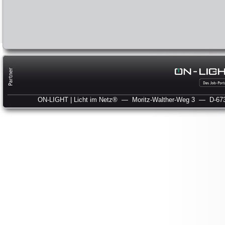
ON-LIGHT | Licht im Netz®
— Moritz-Walther-Weg 3
— D-673