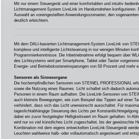
Mit nur einem Steuergerät und einer komfortablen und intuitiv bedien
Lichtmanagement-System LiveLink im Handumdrehen konfigurieren. Da
Auswahl an voreingestellten Anwendungsszenarien, den sogenannten
deutlich erleichtern.
Mit dem DALI-basierten Lichtmanagement-System LiveLink von STEI
komplexe und intelligente Lichtsteuerung in nur wenigen Minuten konf
Programmierkenntnisse. Die Inbetriebnahme erfolgt bequem über WLA
des Lichtsystems wird per Smartphone, Tablet oder Taster vorgenomm
Energie- und Betriebskosteneinsparungen von 50 Prozent und mehr er
Sensoren als Sinnesorgane
Die hochempfindlichen Sensoren von STEINEL PROFESSIONAL erfass
sowie die Nutzung eines Raumes. Licht schaltet sich dadurch automa
Personen in einem Raum aufhalten. Die LiveLink-Sensoren von STEIN
auch kleinste Bewegungen, wie zum Beispiel das Tippen auf einer Tast
verhindert, dass sich das Licht unerwünscht ausschaltet. Für maximale
tageslichtabhängige Steuerung des Lichts per Konstantlichtregelgung
dabei ein zuvor festgelegter Helligkeitswert im Raum gehalten. In Ab
wird nur so viel künstliches Licht zugeschaltet, bis der gewünschte Hell
Kombination mit dem eigens entwickelten LiveLink-Steuergerät werd
Leuchten wahlweise halb- oder vollautomatisch angesteuert und ents