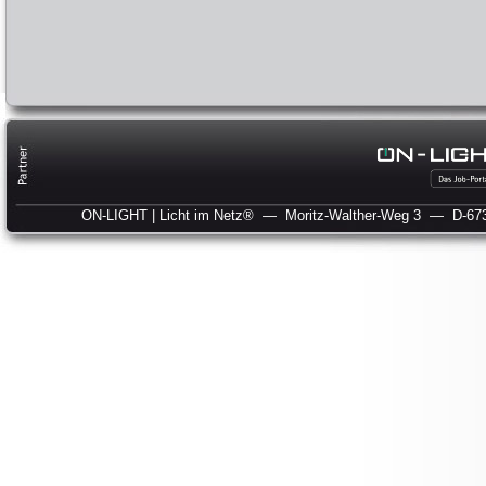
ON-LIGHT | Licht im Netz®
— Moritz-Walther-Weg 3
— D-673