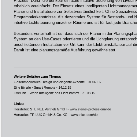
Prozess. Durch die denkbar einfache intuitive Bedienung von LiveLin
erheblich vereinfacht. Der Einsatz eines intelligenten Lichtmanageme
Planer und Installateure zur Selbstverständlichkeit. Ohne Spezialwis
Programmierkenntnisse. Als dezentrales System für Bestands- und N
intuitive Lichtsteuerung einzelner Räume und ist für fast jede Branche 
Besonders vorteilhaft ist es, dass sich der Planer in der Planungsph
System an den Use-Cases orientieren und die Lichtplanung entsprech
anschließenden Installation vor Ort kann der Elektroinstallateur auf d
Damit ist eine planungsgemäße Ausführung gewährleistet.
Weitere Beiträge zum Thema:
Geschmackvolles Design und elegante Akzente
- 01.06.16
Eine für alle - Smart Remote
- 14.12.15
LiveLink – Wenn Intelligenz ans Licht kommt
- 21.08.15
Links:
Hersteller: STEINEL Vertrieb GmbH -
www.steinel-professional.de
Hersteller: TRILUX GmbH & Co. KG -
www.trilux.com/de