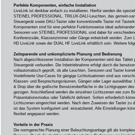
Perfekte Komponenten, einfache Installation
LiveLink ist denkbar einfach zu installieren. Hierfür werden die spezi
STEINEL PROFESSIONAL, TRILUX-DALI-Leuchten, das gemein-sam e
Steuergerät sowie DALI-Taster oder konventionelle Taster mit Tasterko
Komponenten sind für eine perfekte Funktionsweise ideal aufeinander
Sensoren von STEINEL PROFESSIONAL sind dabei für verschieden
Konferenzsäle, Klassenzimmer oder Gänge entwickelt worden. Zum L
HD LiveLink sowie der DUAL HF LiveLink erhältlich sein. Weitere fol
Zeitsparende und unkomplizierte Planung und Bedienung
Nach abgeschlossener Installation der Komponenten wird das Tablet
Steuergerät verbunden. Die Inbetriebnahme erfolgt durch die benutz
vollautomatisch geprüft, ob alle Leuchten, Sensoren und Taster korre
Vordefinierte Use-Cases für gängige Lichtsituationen sind aus versc
Klassen- und Besprechungsräumen, Gängen oder Lager auswählbar. 
& Drop über die grafische Benutzeroberfläche in die Lichtgruppen d
gezogen. Anschließend werden die einzelnen Lichtszenen wie zum Bei
Präsentationsmodus oder Tafellicht definiert. Sofern erforderlich könne
Lichtszenen eingerichtet werden. Nach dem Zuweisen der Taster zu 
ist das System konfiguriert und einsatzbereit. Alle Einstellungen kön
flexibel angepasst werden.
Vorteile in der Praxis
Die normgerechte Planung einer Beleuchtungsanlage gilt als komplexe