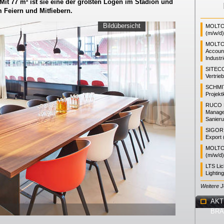
Mit 77 m² ist sie eine der größten Logen im Stadion und
 Feiern und Mitfiebern.
Bildübersicht
MOLTO 
(m/w/d)
MOLTO
Accoun
Industr
SITEC
Vertrie
SCHMI
Projekt
RUCO L
Manager
Sanieru
SIGOR L
Export 
MOLTO 
(m/w/d)
LTS Li
Lightin
Weitere 
AKT
BR