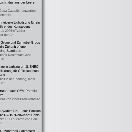
icht, das aus der Leere
Casa Catasüs, entworfen
Antonio...
eiderte Lichtlösung für ein
führendes Kunstevent
ab 2026 offizieller
er der Art...
t Group und Zumtobel Group
 die Zukunft offener
ding-Standards
mes RealEstateCore-
Die...
ce in Lighting erhält ENEC-
fizierung für Officeleuchten-
730+
heit in der Planung, mehr
 im...
erstärkt sein OEM-Portfolio
ium
wird von einer Produktfamilie
e System PH - Louis Poulsen
 die RAUS "Rehwiese" Cabin
lte PH-Leuchten von Poul
n...
al - Modernes Lichtdesign