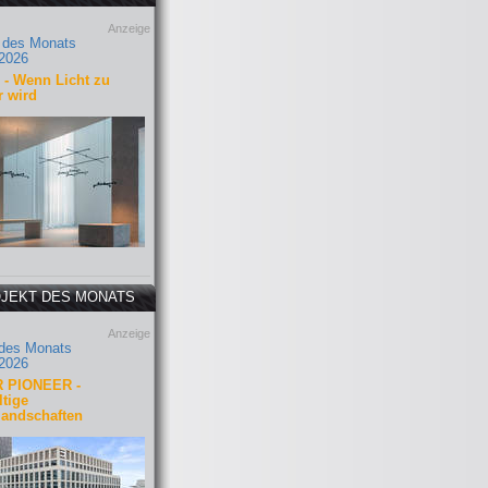
Anzeige
 des Monats
2026
- Wenn Licht zu
r wird
JEKT DES MONATS
Anzeige
 des Monats
2026
 PIONEER -
tige
landschaften