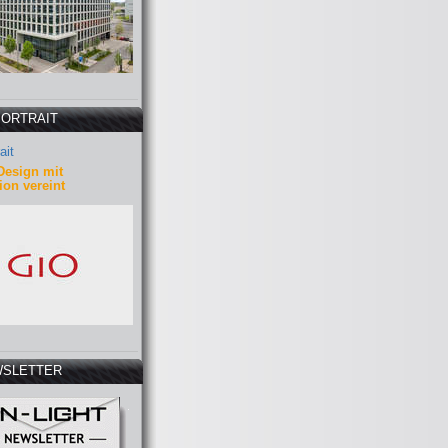
PORTRAIT
ait
Design mit
ion vereint
SLETTER