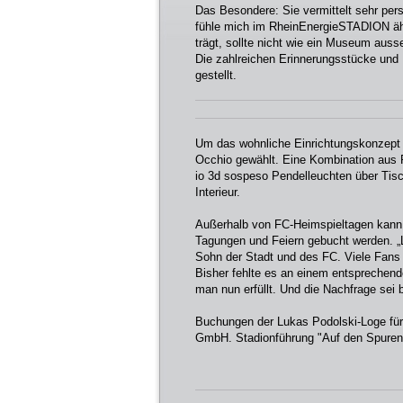
Das Besondere: Sie vermittelt sehr persö
fühle mich im RheinEnergieSTADION äh
trägt, sollte nicht wie ein Museum aus
Die zahlreichen Erinnerungsstücke und 
gestellt.
Um das wohnliche Einrichtungskonzept 
Occhio gewählt. Eine Kombination aus P
io 3d sospeso Pendelleuchten über Tisc
Interieur.
Außerhalb von FC-Heimspieltagen kann 
Tagungen und Feiern gebucht werden. „Lu
Sohn der Stadt und des FC. Viele Fans
Bisher fehlte es an einem entsprechend
man nun erfüllt. Und die Nachfrage sei b
Buchungen der Lukas Podolski-Loge für
GmbH. Stadionführung "Auf den Spuren 