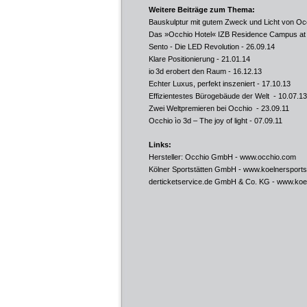
Weitere Beiträge zum Thema:
Bauskulptur mit gutem Zweck und Licht von Oc
Das »Occhio Hotel« IZB Residence Campus a
Sento - Die LED Revolution
- 26.09.14
Klare Positionierung
- 21.01.14
io 3d erobert den Raum
- 16.12.13
Echter Luxus, perfekt inszeniert
- 17.10.13
Effizientestes Bürogebäude der Welt
- 10.07.13
Zwei Weltpremieren bei Occhio
- 23.09.11
Occhio ìo 3d – The joy of light
- 07.09.11
Links:
Hersteller: Occhio GmbH -
www.occhio.com
Kölner Sportstätten GmbH -
www.koelnersports
derticketservice.de GmbH & Co. KG -
www.koel