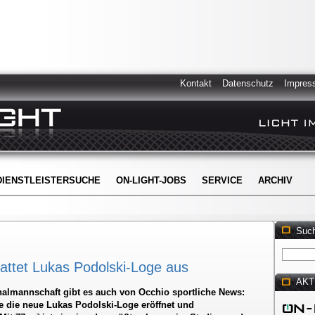
Kontakt
Datenschutz
Impres
DIENSTLEISTERSUCHE
ON-LIGHT-JOBS
SERVICE
ARCHIV
Suc
tattet Lukas Podolski-Loge aus
AKT
nalmannschaft gibt es auch von Occhio sportliche News:
die neue Lukas Podolski-Loge eröffnet und