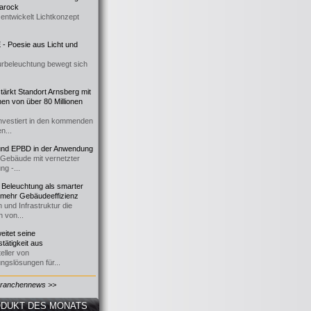
 Barock
entwickelt Lichtkonzept
- Poesie aus Licht und
urbeleuchtung bewegt sich
ärkt Standort Arnsberg mit
onen von über 80 Millionen
nvestiert in den kommenden
n...
d EPBD in der Anwendung
e Gebäude mit vernetzter
ng -...
 Beleuchtung als smarter
 mehr Gebäudeeffizienz
 und Infrastruktur die
n von...
itet seine
tätigkeit aus
eller von
ngslösungen für...
Branchennews >>
DUKT DES MONATS