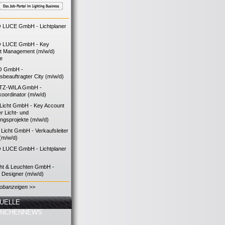
LUCE GmbH - Lichtplaner
 LUCE GmbH - Key
t Management (m/w/d)
ie
O GmbH -
bsbeauftragter City (m/w/d)
TZ-WILA GmbH -
koordinator (m/w/d)
icht GmbH - Key Account
 Licht- und
ngsprojekte (m/w/d)
icht GmbH - Verkaufsleiter
(m/w/d)
LUCE GmbH - Lichtplaner
cht & Leuchten GmbH -
g Designer (m/w/d)
Jobanzeigen >>
UELLE
ANCHENNEWS