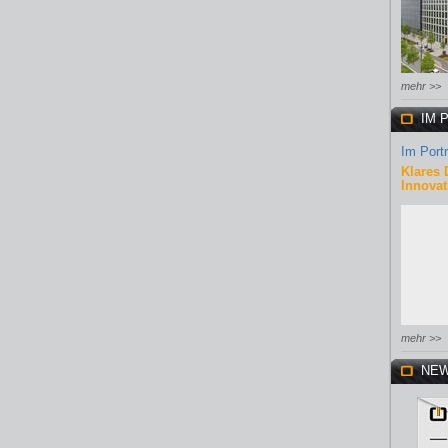
mehr >>
IM 
Im Portr
Klares 
Innovat
mehr >>
NEW