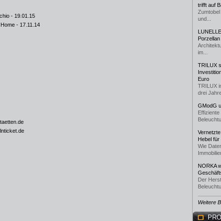
trifft auf
Zumtobel 
chio
- 19.01.15
und...
t Home
- 17.11.14
LUNELLE 
Porzellan
Architekt
im...
TRILUX st
Investiti
Euro
TRILUX i
drei Jahre
GModG un
Effizient
Beleuchtu
taetten.de
nticket.de
Vernetzte
Hebel für
Wie Daten
Immobilie
NORKA we
Geschäfts
Der Herst
Beleuchtu
Weitere 
PRO