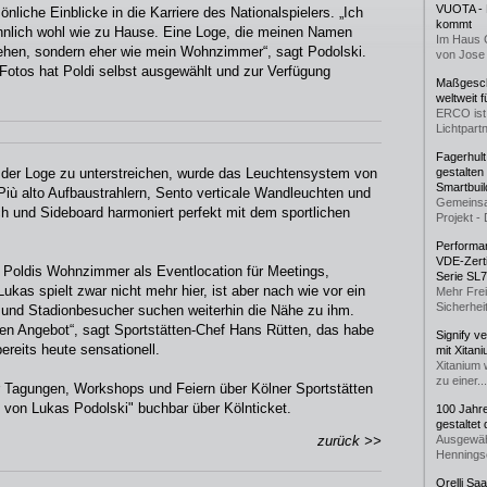
VUOTA - L
nliche Einblicke in die Karriere des Nationalspielers. „Ich
kommt
nlich wohl wie zu Hause. Eine Loge, die meinen Namen
Im Haus 
sehen, sondern eher wie mein Wohnzimmer“, sagt Podolski.
von Jose 
Fotos hat Poldi selbst ausgewählt und zur Verfügung
Maßgeschn
weltweit 
ERCO ist 
Lichtpartn
Fagerhul
der Loge zu unterstreichen, wurde das Leuchtensystem von
gestalten
Smartbuil
iù alto Aufbaustrahlern, Sento verticale Wandleuchten und
Gemeinsa
h und Sideboard harmoniert perfekt mit dem sportlichen
Projekt - 
Performan
VDE-Zerti
Poldis Wohnzimmer als Eventlocation für Meetings,
Serie SL
kas spielt zwar nicht mehr hier, ist aber nach wie vor ein
Mehr Frei
Sicherheit
 und Stadionbesucher suchen weiterhin die Nähe zu ihm.
en Angebot“, sagt Sportstätten-Chef Hans Rütten, das habe
Signify v
ereits heute sensationell.
mit Xitan
Xitanium 
zu einer...
 Tagungen, Workshops und Feiern über Kölner Sportstätten
von Lukas Podolski" buchbar über Kölnticket.
100 Jahr
gestaltet
zurück >>
Ausgewäh
Henningse
Orelli Sa