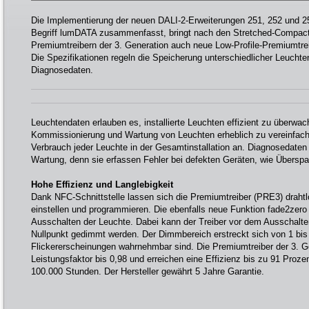
Die Implementierung der neuen DALI-2-Erweiterungen 251, 252 und 25
Begriff lumDATA zusammenfasst, bringt nach den Stretched-Compact-
Premiumtreibern der 3. Generation auch neue Low-Profile-Premiumtrei
Die Spezifikationen regeln die Speicherung unterschiedlicher Leuchte
Diagnosedaten.
Leuchtendaten erlauben es, installierte Leuchten effizient zu überwa
Kommissionierung und Wartung von Leuchten erheblich zu vereinfach
Verbrauch jeder Leuchte in der Gesamtinstallation an. Diagnosedate
Wartung, denn sie erfassen Fehler bei defekten Geräten, wie Übersp
Hohe Effizienz und Langlebigkeit
Dank NFC-Schnittstelle lassen sich die Premiumtreiber (PRE3) drah
einstellen und programmieren. Die ebenfalls neue Funktion fade2zero 
Ausschalten der Leuchte. Dabei kann der Treiber vor dem Ausschalte
Nullpunkt gedimmt werden. Der Dimmbereich erstreckt sich von 1 bis
Flickererscheinungen wahrnehmbar sind. Die Premiumtreiber der 3. G
Leistungsfaktor bis 0,98 und erreichen eine Effizienz bis zu 91 Proze
100.000 Stunden. Der Hersteller gewährt 5 Jahre Garantie.