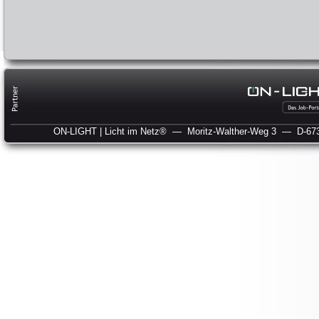
ON-LIGHT | Licht im Netz®
— Moritz-Walther-Weg 3
— D-673