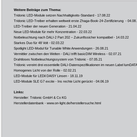
Weitere Beiträge zum Thema:
Tridonic LED-Module setzen Nachhaltigkeits-Standard
- 17.08.22
Tridonic LED-Treiber erhalten weltweit erste Zhaga-Book-24-Zertifizierung
- 04.08
LED-Treiber der neuen Generation
- 21.04.22
Neue LED-Module für mehr Konzentration
- 22.03.22
Notbeleuchtung nach DALI-2 Part 202 – Zukunftssicher kompatibel
- 14.03.22
Starkes Duo für 48 Volt
- 02.03.22
Spotlight LED-Modul für Tunable White Anwendungen
- 26.08.21
Vermittler zwischen den Welten - DALI trifft basicDIM Wireless
- 02.07.21
Drahtloses Notbeleuchtungssystem von Tridonic
- 07.05.21
Tridonic vereint drei essentielle DALI-Datenspezifikationen im neuen Label lumDAT
Homogenes Licht von der Rolle
- 02.02.21
LED-Module für LEDil DAISY Linsen
- 18.11.19
LED-Module SLE G7 excite - Ins rechte Licht gerückt
- 04.06.19
Links:
Hersteller: Tridonic GmbH & Co KG
Herstellerdatenbank -
www.on-light.de/herstellersuche.html