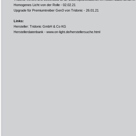
Homogenes Licht von der Rolle
- 02.02.21
Upgrade für Premiumtreiber Gen3 von Tridonic
- 26.01.21
Links:
Hersteller: Tridonic GmbH & Co KG
Herstellerdatenbank -
www.on-light.de/herstellersuche.html