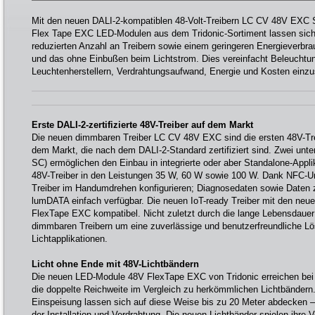
Mit den neuen DALI-2-kompatiblen 48-Volt-Treibern LC CV 48V EXC
Flex Tape EXC LED-Modulen aus dem Tridonic-Sortiment lassen sich 
reduzierten Anzahl an Treibern sowie einem geringeren Energieverbrau
und das ohne Einbußen beim Lichtstrom. Dies vereinfacht Beleuchtun
Leuchtenherstellern, Verdrahtungsaufwand, Energie und Kosten einzu
Erste DALI-2-zertifizierte 48V-Treiber auf dem Markt
Die neuen dimmbaren Treiber LC CV 48V EXC sind die ersten 48V-Trei
dem Markt, die nach dem DALI-2-Standard zertifiziert sind. Zwei unt
SC) ermöglichen den Einbau in integrierte oder aber Standalone-Applik
48V-Treiber in den Leistungen 35 W, 60 W sowie 100 W. Dank NFC-Un
Treiber im Handumdrehen konfigurieren; Diagnosedaten sowie Daten 
lumDATA einfach verfügbar. Die neuen IoT-ready Treiber mit den ne
FlexTape EXC kompatibel. Nicht zuletzt durch die lange Lebensdauer 
dimmbaren Treibern um eine zuverlässige und benutzerfreundliche Lö
Lichtapplikationen.
Licht ohne Ende mit 48V-Lichtbändern
Die neuen LED-Module 48V FlexTape EXC von Tridonic erreichen bei 
die doppelte Reichweite im Vergleich zu herkömmlichen Lichtbändern. 
Einspeisung lassen sich auf diese Weise bis zu 20 Meter abdecken – 
der Installation und Verdrahtung. Die neuen Lichtbänder spielen ihre Vo