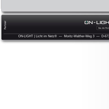
ON-LIGHT | Licht im Netz®
— Moritz-Walther-Weg 3
— D-673