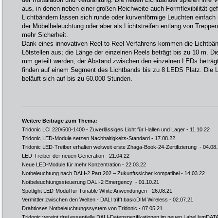
aus, in denen neben einer großen Reichweite auch Formflexibilität ge
Lichtbändern lassen sich runde oder kurvenförmige Leuchten einfach r
der Möbelbeleuchtung oder aber als Lichtstreifen entlang von Treppen
mehr Sicherheit.
Dank eines innovativen Reel-to-Reel-Verfahrens kommen die Lichtbän
Lötstellen aus; die Länge der einzelnen Reels beträgt bis zu 10 m. Di
mm geteilt werden, der Abstand zwischen den einzelnen LEDs beträg
finden auf einem Segment des Lichtbands bis zu 8 LEDS Platz. Die 
beläuft sich auf bis zu 60.000 Stunden.
Weitere Beiträge zum Thema:
Tridonic LCI 220/500-1400 - Zuverlässiges Licht für Hallen und Lager
- 11.10.22
Tridonic LED-Module setzen Nachhaltigkeits-Standard
- 17.08.22
Tridonic LED-Treiber erhalten weltweit erste Zhaga-Book-24-Zertifizierung
- 04.08
LED-Treiber der neuen Generation
- 21.04.22
Neue LED-Module für mehr Konzentration
- 22.03.22
Notbeleuchtung nach DALI-2 Part 202 – Zukunftssicher kompatibel
- 14.03.22
Notbeleuchtungssteuerung DALI-2 Emergency
- 01.10.21
Spotlight LED-Modul für Tunable White Anwendungen
- 26.08.21
Vermittler zwischen den Welten - DALI trifft basicDIM Wireless
- 02.07.21
Drahtloses Notbeleuchtungssystem von Tridonic
- 07.05.21
Tridonic vereint drei essentielle DALI-Datenspezifikationen im neuen Label lumDAT