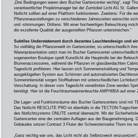
„Drei Bedingungen waren dem Bucher Gartencenter wichtig“, sagt Tho
verantwortlicher Projektmanager bei der Zumtobel Licht AG St. Galle
Notlicht sollten auf einer Plattform funktionieren. Zweitens: Für die 
Pflanzenausstellungen zu verschiedenen Jahreszeiten wünschte sich 
und -stimmungen. Drittens: Mit einer hochwertigen Beleuchtung möc
die exzellente Qualität der ausgestellten Pflanzen unterstreichen.“
Subtiles Understatement durch dezentes Leuchtendesign und ein
So vielfältig die Pflanzenwelt im Gartencenter, so unterschiedlich ihre
Warenpräsentation setzt man im Bucher Gartencenter unterschiedlich
sogenannten Boutique spielt Kunstlicht die Hauptrolle bei der Beleuc
Blumenaccessoires, während die Pflanzen im glasüberdachten Cabrio
Tageslicht profitieren. Hier lassen sich Sonneneinstrahlung und Temp
ausgeklügelten System aus Schirmen und automatisierten Dachfenste
Sonnenintensität sorgen Stoffbahnen mit unterschiedlichen Lichtdurch
Verschattung. In dieser vom Tageslicht verwöhnten Zone werden Spr
benötigt. Hier ist die Feuchtraumwannenleuchte AMPHIBIA auf einer
Die Lager- und Funktionsräume des Bucher Gartencenters sind mit
Das Notlicht RESCLITE PRO ist ebenfalls in die TECTON-Tragschiene i
des Notlichtsystems ONLITE central überwacht. Mit der Sicherheitsbe
Gartencenter eine der zentralen Auflagen aus der Baugenehmigung. D
Gebäudes setzen Contrast 3 Fluter der Schwestermarke Thorn ins rec
„Ganz wichtig war uns, das Licht nicht als Selbstzweck einzusetzen“, 