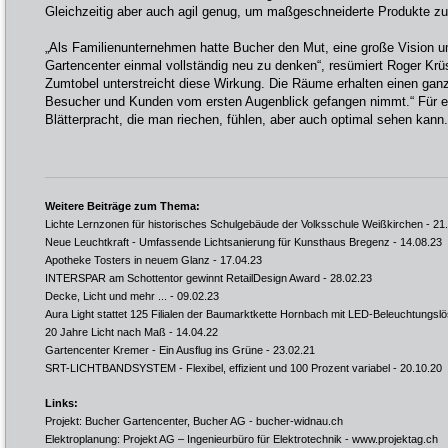
Gleichzeitig aber auch agil genug, um maßgeschneiderte Produkte zu 
„Als Familienunternehmen hatte Bucher den Mut, eine große Vision
Gartencenter einmal vollständig neu zu denken“, resümiert Roger Krüs
Zumtobel unterstreicht diese Wirkung. Die Räume erhalten einen ganz
Besucher und Kunden vom ersten Augenblick gefangen nimmt.“ Für e
Blätterpracht, die man riechen, fühlen, aber auch optimal sehen kann.
Weitere Beiträge zum Thema:
Lichte Lernzonen für historisches Schulgebäude der Volksschule Weißkirchen
- 21
Neue Leuchtkraft - Umfassende Lichtsanierung für Kunsthaus Bregenz
- 14.08.23
Apotheke Tosters in neuem Glanz
- 17.04.23
INTERSPAR am Schottentor gewinnt RetailDesign Award
- 28.02.23
Decke, Licht und mehr ...
- 09.02.23
Aura Light stattet 125 Filialen der Baumarktkette Hornbach mit LED-Beleuchtungs
20 Jahre Licht nach Maß
- 14.04.22
Gartencenter Kremer - Ein Ausflug ins Grüne
- 23.02.21
SRT-LICHTBANDSYSTEM - Flexibel, effizient und 100 Prozent variabel
- 20.10.20
Links:
Projekt: Bucher Gartencenter, Bucher AG -
bucher-widnau.ch
Elektroplanung: Projekt AG – Ingenieurbüro für Elektrotechnik -
www.projektag.ch