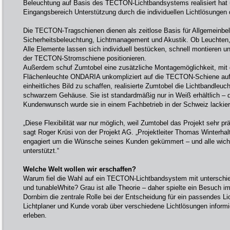
Beleuchtung auf Basis des TECTON-Lichtbandsystems realisiert hat 
Eingangsbereich Unterstützung durch die individuellen Lichtlösungen 
Die TECTON-Tragschienen dienen als zeitlose Basis für Allgemeinbe
Sicherheitsbeleuchtung, Lichtmanagement und Akustik. Ob Leuchten, 
Alle Elemente lassen sich individuell bestücken, schnell montieren un
der TECTON-Stromschiene positionieren.
Außerdem schuf Zumtobel eine zusätzliche Montagemöglichkeit, mit d
Flächenleuchte ONDARIA unkompliziert auf die TECTON-Schiene auf
einheitliches Bild zu schaffen, realisierte Zumtobel die Lichtbandl
schwarzem Gehäuse. Sie ist standardmäßig nur in Weiß erhältlich – 
Kundenwunsch wurde sie in einem Fachbetrieb in der Schweiz lackiert 
„Diese Flexibilität war nur möglich, weil Zumtobel das Projekt sehr prä
sagt Roger Krüsi von der Projekt AG. „Projektleiter Thomas Winterhal
engagiert um die Wünsche seines Kunden gekümmert – und alle wich
unterstützt.“
Welche Welt wollen wir erschaffen?
Warum fiel die Wahl auf ein TECTON-Lichtbandsystem mit unterschied
und tunableWhite? Grau ist alle Theorie – daher spielte ein Besuch i
Dornbirn die zentrale Rolle bei der Entscheidung für ein passendes L
Lichtplaner und Kunde vorab über verschiedene Lichtlösungen inform
erleben.