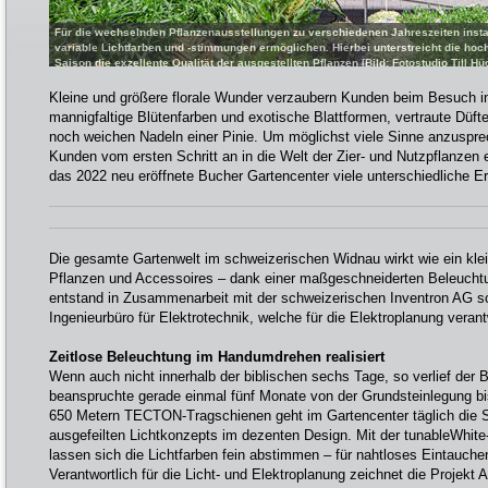
Für die wechselnden Pflanzenausstellungen zu verschiedenen Jahreszeiten instal
variable Lichtfarben und -stimmungen ermöglichen. Hierbei unterstreicht die hoc
Saison die exzellente Qualität der ausgestellten Pflanzen [Bild: Fotostudio Till Hü
Kleine und größere florale Wunder verzaubern Kunden beim Besuch i
mannigfaltige Blütenfarben und exotische Blattformen, vertraute Düft
noch weichen Nadeln einer Pinie. Um möglichst viele Sinne anzuspr
Kunden vom ersten Schritt an in die Welt der Zier- und Nutzpflanzen 
das 2022 neu eröffnete Bucher Gartencenter viele unterschiedliche Er
Die gesamte Gartenwelt im schweizerischen Widnau wirkt wie ein klei
Pflanzen und Accessoires – dank einer maßgeschneiderten Beleucht
entstand in Zusammenarbeit mit der schweizerischen Inventron AG s
Ingenieurbüro für Elektrotechnik, welche für die Elektroplanung verant
Zeitlose Beleuchtung im Handumdrehen realisiert
Wenn auch nicht innerhalb der biblischen sechs Tage, so verlief der 
beanspruchte gerade einmal fünf Monate von der Grundsteinlegung bi
650 Metern TECTON-Tragschienen geht im Gartencenter täglich die 
ausgefeilten Lichtkonzepts im dezenten Design. Mit der tunableWhit
lassen sich die Lichtfarben fein abstimmen – für nahtloses Eintauchen
Verantwortlich für die Licht- und Elektroplanung zeichnet die Projekt