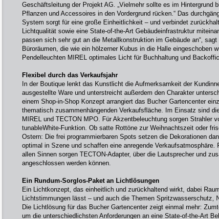
Geschäftsleitung der Projekt AG. „Vielmehr sollte es im Hintergrund 
Pflanzen und Accessoires in den Vordergrund rücken.“ Das durchg
System sorgt für eine große Einheitlichkeit – und verbindet zurückha
Lichtqualität sowie eine State-of-the-Art Gebäudeinfrastruktur mitein
passen sich sehr gut an die Metallkonstruktion im Gebäude an“, sagt 
Büroräumen, die wie ein hölzerner Kubus in die Halle eingeschoben w
Pendelleuchten MIREL optimales Licht für Buchhaltung und Backoffic
Flexibel durch das Verkaufsjahr
In der Boutique lenkt das Kunstlicht die Aufmerksamkeit der Kundinn
ausgestellte Ware und unterstreicht außerdem den Charakter untersch
einem Shop-in-Shop Konzept arrangiert das Bucher Gartencenter einz
thematisch zusammenhängenden Verkaufsfläche. Im Einsatz sind d
MIREL und TECTON MPO. Für Akzentbeleuchtung sorgen Strahler vo
tunableWhite-Funktion. Ob satte Rottöne zur Weihnachtszeit oder fr
Ostern: Die frei programmierbaren Spots setzen die Dekorationen da
optimal in Szene und schaffen eine anregende Verkaufsatmosphäre. 
allen Sinnen sorgen TECTON-Adapter, über die Lautsprecher und zus
angeschlossen werden können.
Ein Rundum-Sorglos-Paket an Lichtlösungen
Ein Lichtkonzept, das einheitlich und zurückhaltend wirkt, dabei Raum 
Lichtstimmungen lässt – und auch die Themen Spritzwasserschutz, Not
Die Lichtlösung für das Bucher Gartencenter zeigt einmal mehr: Zumtob
um die unterschiedlichsten Anforderungen an eine State-of-the-Art Bel