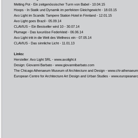
Melting Pot - Ein zeitgenössischer Turm von Babel
- 10.04.15
Hoops - In Statik und Dynamik im perfekten Gleichgewicht
- 18.03.15
Axo Light im Scandic Tampere Station Hotel in Finnland
- 12.01.15
Axo Light goes Brazil
- 05.09.14
CLAVIUS – Ein Bestseller wird 10
- 30.07.14
Plumage - Das luxuriöse Federkleid
- 06.06.14
Axo Light tritt in die Welt des Wellness ein
- 07.05.14
CLAVIUS - Das sinnliche Licht
- 11.01.13
Links:
Hersteller: Axo Light SRL -
www.axolight.it
Design: Giovanni Barbato -
www.giovannibarbato.com
The Chicago Athenaeum Museum of Architecture and Design -
www.chi-athenaeum
European Centre for Architecture Art Design and Urban Studies -
www.europeanarc