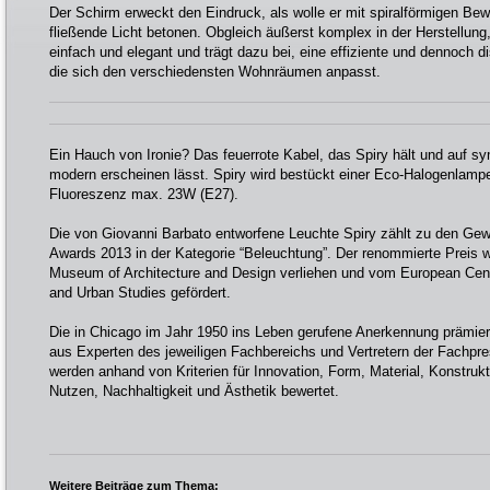
Der Schirm erweckt den Eindruck, als wolle er mit spiralförmigen B
fließende Licht betonen. Obgleich äußerst komplex in der Herstellung,
einfach und elegant und trägt dazu bei, eine effiziente und dennoch d
die sich den verschiedensten Wohnräumen anpasst.
Ein Hauch von Ironie? Das feuerrote Kabel, das Spiry hält und auf 
modern erscheinen lässt. Spiry wird bestückt einer Eco-Halogenlam
Fluoreszenz max. 23W (E27).
Die von Giovanni Barbato entworfene Leuchte Spiry zählt zu den Ge
Awards 2013 in der Kategorie “Beleuchtung”. Der renommierte Preis
Museum of Architecture and Design verliehen und vom European Centr
and Urban Studies gefördert.
Die in Chicago im Jahr 1950 ins Leben gerufene Anerkennung prämiert
aus Experten des jeweiligen Fachbereichs und Vertretern der Fachpr
werden anhand von Kriterien für Innovation, Form, Material, Konstrukti
Nutzen, Nachhaltigkeit und Ästhetik bewertet.
Weitere Beiträge zum Thema: