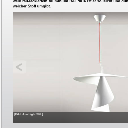
weiß rau-lackiertem Aluminium RAL 9016 ist er so leicht und dün
weicher Stoff umgibt.
[Bild: Axo Light SRL]