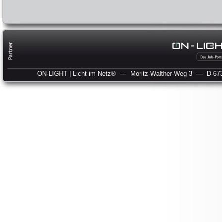
ON-LIGHT | Licht im Netz®
— Moritz-Walther-Weg 3
— D-673