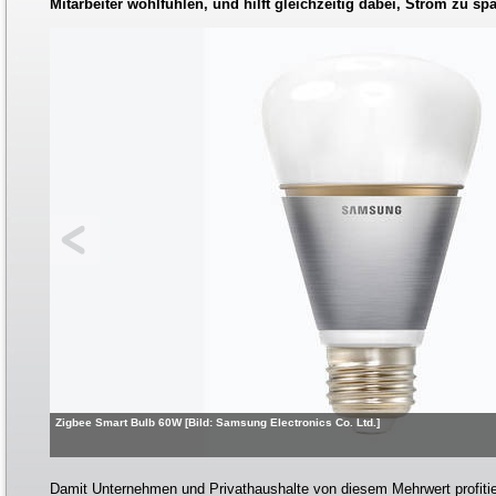
Mitarbeiter wohlfühlen, und hilft gleichzeitig dabei, Strom zu sp
Zigbee Smart Bulb 60W [Bild: Samsung Electronics Co. Ltd.]
Damit Unternehmen und Privathaushalte von diesem Mehrwert profiti