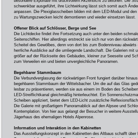
besondere Exponate mit druckvollem Akzentlicht zu betonen. Die Stra
schwenkbar ausgeführt, ihre Lichtwirkung lässt sich somit auch Ände
anpassen. Die Plexiglasscheiben bilden mit dem LED-Modul und den St
zu Wartungszwecken leicht demontieren und wieder einsetzen lässt.
Offener Blick auf Schlösser, Berge und See
Die Lichtdecke findet ihre Fortsetzung auch unter den beiden schmal
Seitenschiffen. Hier allerdings erstreckt sie sich nur von den rückw
Scheitel des Gewölbes, denn von dort bis zum Bodenniveau abwärts 
herrliche Ausblicke auf die umliegende Landschaft. Die Galerien mit u
größer auf der Rückseite des Gebäudes, kleiner zur Seeseite und S
zum Verweilen ein und bieten unvergleichliche Panoramen.
Begehbarer Stammbaum
Die Verbundverglasung der rückwärtigen Front fungiert darüber hinaus 
begehbaren Stammbaum der Wittelsbacher. Um die auf das Glas gedru
lesbar zu präsentieren, werden sie aus einem im Boden des Scheib
LED-Streiflichtkanal gleichmäßig hinterleuchtet. Ein Sonnenschutzmat
Scheiben appliziert, bietet dem LED-Licht zusätzliche Reflexionsfläch
Die Galerie mit großartigem Panoramablick auf den Alpsee und Schl
Kontemplation. Von hier aus gelangt der Besucher in weitere Ausste
Jägerhaus des ehemaligen Hotels Alpenrose.
Information und Interaktion in den Kabinetten
Das Ausstellungskonzept in den Kabinetten des Altbaus schafft über 