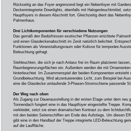
Rückseitig an das Foyer angrenzend liegt ein Nebenfoyer mit Gardero
Deckenintegrierte Downlights, ebenfalls mit Halogenleuchtmittel, se
Hauptfoyers in diesem Abschnitt fort. Gleichzeitig dient das Nebenfoy
Palmenhaus.
Drei Lichtkomponenten für verschiedene Nutzungen
Das gemäß den Bedürfnissen exotischer Pflanzen errichtete Palmenha
und einen Glasdeckenabschnitt im Zenit natürlich belichtet. Entsprec
Funktionen als Veranstaltungsraum oder Kulisse für temporäre Ausstel
Beleuchtung gefragt.
Stehleuchten, die sich je nach Anlass frei im Raum platzieren lassen,
Raumbegrenzungsflächen ein. Außerdem werden die mit Ornamenten 
hinterleuchtet. Im Zusammenspiel der beiden Komponenten entsteht 
Grundbeleuchtung. Wird akzentuierendes Licht, zum Beispiel bei Auss
eine die Glasdecke umlaufende 3-Phasen-Stromschiene passende Str
Der Weg nach oben
Als Zugang zur Dauerausstellung in der ersten Etage unter dem neu g
Tonnendach fungiert eine in das Hauptfoyer eingestellte Treppe. Kom
verkleidet, setzt sie einen dramatischen Kontrast zu dem lichtdurch
mit den beiden Seitenschiffen am Ende des Aufstiegs. Um diesen Eff
gibt eine in den Handlauf der Treppe integrierte LED-Beleuchtung geri
auf die Lauffläche.