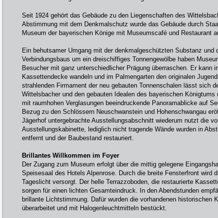
Seit 1924 gehört das Gebäude zu den Liegenschaften des Wittelsbach
Abstimmung mit dem Denkmalschutz wurde das Gebäude durch Staab 
Museum der bayerischen Könige mit Museumscafé und Restaurant a
Ein behutsamer Umgang mit der denkmalgeschützten Substanz und d
Verbindungsbaus um ein dreischiffiges Tonnengewölbe haben Museu
Besucher mit ganz unterschiedlicher Prägung überraschen. Er kann im
Kassettendecke wandeln und im Palmengarten den originalen Jugends
strahlenden Firmament der neu gebauten Tonnenschalen lässt sich
Wittelsbacher und den gebauten Idealen des bayerischen Königtums 
mit raumhohen Verglasungen beeindruckende Panoramablicke auf See
Bezug zu den Schlössern Neuschwanstein und Hohenschwangau eröff
Jägerhof untergebrachte Ausstellungsabschnitt wiederum nutzt die 
Ausstellungskabinette, lediglich nicht tragende Wände wurden in Ab
entfernt und der Baubestand restauriert.
Brillantes Willkommen im Foyer
Der Zugang zum Museum erfolgt über die mittig gelegene Eingangsha
Speisesaal des Hotels Alpenrose. Durch die breite Fensterfront wird d
Tageslicht versorgt. Der helle Terrazzoboden, die restaurierte Kass
sorgen für einen lichten Gesamteindruck. In den Abendstunden empf
brillante Lichtstimmung. Dafür wurden die vorhandenen historischen K
überarbeitet und mit Halogenleuchtmitteln bestückt.