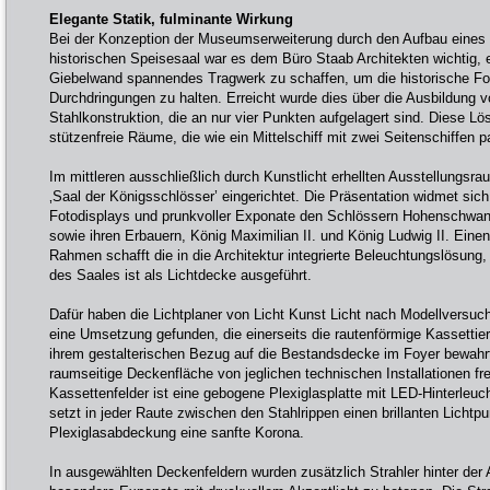
Elegante Statik, fulminante Wirkung
Bei der Konzeption der Museumserweiterung durch den Aufbau eine
historischen Speisesaal war es dem Büro Staab Architekten wichtig,
Giebelwand spannendes Tragwerk zu schaffen, um die historische Foye
Durchdringungen zu halten. Erreicht wurde dies über die Ausbildung v
Stahlkonstruktion, die an nur vier Punkten aufgelagert sind. Diese Lö
stützenfreie Räume, die wie ein Mittelschiff mit zwei Seitenschiffen p
Im mittleren ausschließlich durch Kunstlicht erhellten Ausstellungsr
‚Saal der Königsschlösser’ eingerichtet. Die Präsentation widmet sic
Fotodisplays und prunkvoller Exponate den Schlössern Hohenschwa
sowie ihren Erbauern, König Maximilian II. und König Ludwig II. Ei
Rahmen schafft die in die Architektur integrierte Beleuchtungslösun
des Saales ist als Lichtdecke ausgeführt.
Dafür haben die Lichtplaner von Licht Kunst Licht nach Modellversu
eine Umsetzung gefunden, die einerseits die rautenförmige Kassettier
ihrem gestalterischen Bezug auf die Bestandsdecke im Foyer bewahrt 
raumseitige Deckenfläche von jeglichen technischen Installationen frei
Kassettenfelder ist eine gebogene Plexiglasplatte mit LED-Hinterleu
setzt in jeder Raute zwischen den Stahlrippen einen brillanten Lichtpun
Plexiglasabdeckung eine sanfte Korona.
In ausgewählten Deckenfeldern wurden zusätzlich Strahler hinter der