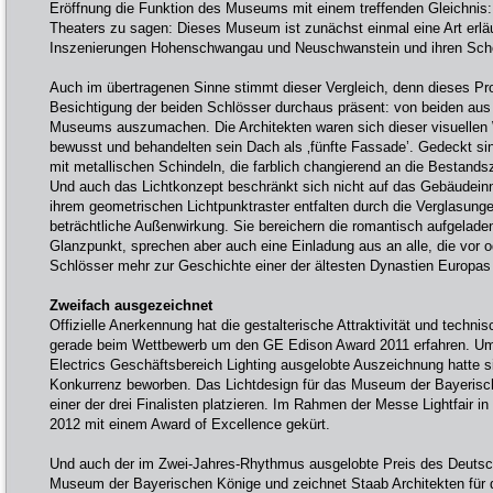
Eröffnung die Funktion des Museums mit einem treffenden Gleichnis: 
Theaters zu sagen: Dieses Museum ist zunächst einmal eine Art erl
Inszenierungen Hohenschwangau und Neuschwanstein und ihren Schö
Auch im übertragenen Sinne stimmt dieser Vergleich, denn dieses Pro
Besichtigung der beiden Schlösser durchaus präsent: von beiden au
Museums auszumachen. Die Architekten waren sich dieser visuellen
bewusst und behandelten sein Dach als ‚fünfte Fassade’. Gedeckt si
mit metallischen Schindeln, die farblich changierend an die Bestands
Und auch das Lichtkonzept beschränkt sich nicht auf das Gebäudeinn
ihrem geometrischen Lichtpunktraster entfalten durch die Verglasunge
beträchtliche Außenwirkung. Sie bereichern die romantisch aufgelad
Glanzpunkt, sprechen aber auch eine Einladung aus an alle, die vor
Schlösser mehr zur Geschichte einer der ältesten Dynastien Europas
Zweifach ausgezeichnet
Offizielle Anerkennung hat die gestalterische Attraktivität und technis
gerade beim Wettbewerb um den GE Edison Award 2011 erfahren. Um 
Electrics Geschäftsbereich Lighting ausgelobte Auszeichnung hatte s
Konkurrenz beworben. Das Lichtdesign für das Museum der Bayerisch
einer der drei Finalisten platzieren. Im Rahmen der Messe Lightfair 
2012 mit einem Award of Excellence gekürt.
Und auch der im Zwei-Jahres-Rhythmus ausgelobte Preis des Deutsc
Museum der Bayerischen Könige und zeichnet Staab Architekten fü