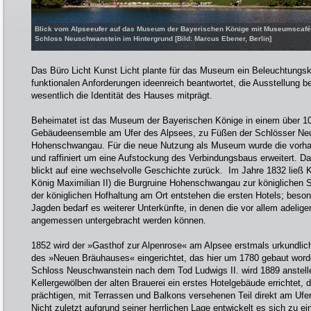
Blick vom Alpseeufer auf das Museum der Bayerischen Könige mit Museumscafé
Schloss Neuschwanstein im Hintergrund [Bild: Marcus Ebener, Berlin]
Das Büro Licht Kunst Licht plante für das Museum ein Beleuchtungsko
funktionalen Anforderungen ideenreich beantwortet, die Ausstellung b
wesentlich die Identität des Hauses mitprägt.
Beheimatet ist das Museum der Bayerischen Könige in einem über 10
Gebäudeensemble am Ufer des Alpsees, zu Füßen der Schlösser Ne
Hohenschwangau. Für die neue Nutzung als Museum wurde die vorhan
und raffiniert um eine Aufstockung des Verbindungsbaus erweitert. D
blickt auf eine wechselvolle Geschichte zurück. Im Jahre 1832 ließ 
König Maximilian II) die Burgruine Hohenschwangau zur königlichen
der königlichen Hofhaltung am Ort entstehen die ersten Hotels; beson
Jagden bedarf es weiterer Unterkünfte, in denen die vor allem adelig
angemessen untergebracht werden können.
1852 wird der »Gasthof zur Alpenrose« am Alpsee erstmals urkundlic
des »Neuen Bräuhauses« eingerichtet, das hier um 1780 gebaut word
Schloss Neuschwanstein nach dem Tod Ludwigs II. wird 1889 anstell
Kellergewölben der alten Brauerei ein erstes Hotelgebäude errichtet,
prächtigen, mit Terrassen und Balkons versehenen Teil direkt am Ufer
Nicht zuletzt aufgrund seiner herrlichen Lage entwickelt es sich zu e