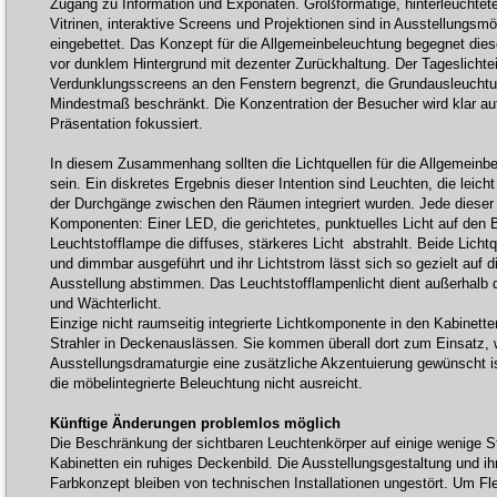
Zugang zu Information und Exponaten. Großformatige, hinterleuchtete 
Vitrinen, interaktive Screens und Projektionen sind in Ausstellungs
eingebettet. Das Konzept für die Allgemeinbeleuchtung begegnet die
vor dunklem Hintergrund mit dezenter Zurückhaltung. Der Tageslichtei
Verdunklungsscreens an den Fenstern begrenzt, die Grundausleuchtun
Mindestmaß beschränkt. Die Konzentration der Besucher wird klar a
Präsentation fokussiert.
In diesem Zusammenhang sollten die Lichtquellen für die Allgemeinbe
sein. Ein diskretes Ergebnis dieser Intention sind Leuchten, die leich
der Durchgänge zwischen den Räumen integriert wurden. Jede dieser
Komponenten: Einer LED, die gerichtetes, punktuelles Licht auf den B
Leuchtstofflampe die diffuses, stärkeres Licht abstrahlt. Beide Lichtq
und dimmbar ausgeführt und ihr Lichtstrom lässt sich so gezielt auf d
Ausstellung abstimmen. Das Leuchtstofflampenlicht dient außerhalb d
und Wächterlicht.
Einzige nicht raumseitig integrierte Lichtkomponente in den Kabinett
Strahler in Deckenauslässen. Sie kommen überall dort zum Einsatz, 
Ausstellungsdramaturgie eine zusätzliche Akzentuierung gewünscht i
die möbelintegrierte Beleuchtung nicht ausreicht.
Künftige Änderungen problemlos möglich
Die Beschränkung der sichtbaren Leuchtenkörper auf einige wenige Str
Kabinetten ein ruhiges Deckenbild. Die Ausstellungsgestaltung und i
Farbkonzept bleiben von technischen Installationen ungestört. Um Flexi