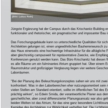
[Bild: Lukas Roth]
Jüngste Ergänzung hat der Campus durch das Krischanitz-Building erf
funktionaler und rhetorischer, ein pragmatischer und imposanter Bau i
Das Forschungsgebäude kann so unterschiedliche Qualitäten für sic
Architekten gelungen ist, einen ungewöhnlichen Bauherrenwunsch zu e
das Haus einerseits eine hochwertige Infrastruktur für die alltägliche F
aber gleichzeitig campusweit für repräsentative Zwecke, wie Empfän
Konferenzen genutzt werden kann. Das Büro Krischanitz hat diesen 
es alle Räume um ein fulminantes Atrium gruppiert hat. Über einem Er
Raumstruktur und großzügiger Verglasung liegen vier weitere Geschos
Laborräumen.
"Bei der Planung des Beleuchtungskonzeptes sahen wir uns mit zwei 
konfrontiert. Was in den Laborbereichen eher nutzungsorientiert sein
vielen Stellen am Standard orientiert, sollte im öffentlichen Teil des
prächtig wirken", so Edwin Smida, der verantwortliche Planer aus dem
ganzheitlicher, aber zonal differenzierter Planungsansatz war also ge
beiden Welten ist das Atrium, für das eine ganz besondere Lichtlösu
Kernidee des Architekten zur Wirklichkeit verholfen hat: Die Lichtbrüs