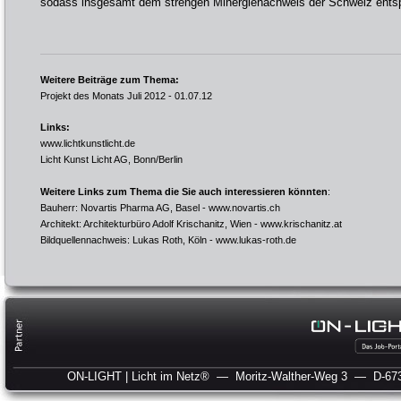
sodass insgesamt dem strengen Minergienachweis der Schweiz ents
Weitere Beiträge zum Thema:
Projekt des Monats Juli 2012
- 01.07.12
Links:
www.lichtkunstlicht.de
Licht Kunst Licht AG, Bonn/Berlin
Weitere Links zum Thema die Sie auch interessieren könnten
:
Bauherr: Novartis Pharma AG, Basel -
www.novartis.ch
Architekt: Architekturbüro Adolf Krischanitz, Wien -
www.krischanitz.at
Bildquellennachweis: Lukas Roth, Köln -
www.lukas-roth.de
ON-LIGHT | Licht im Netz®
— Moritz-Walther-Weg 3
— D-673