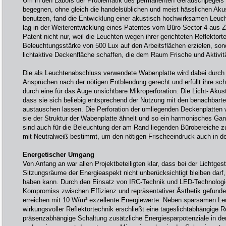
Um in den Labors der Problematik des permanenten Geräuschpegels 
begegnen, ohne gleich die handelsüblichen und meist hässlichen Aku
benutzen, fand die Entwicklung einer akustisch hochwirksamen Leuch
lag in der Weiterentwicklung eines Patentes vom Büro Sector 4 aus Z
Patent nicht nur, weil die Leuchten wegen ihrer gerichteten Reflektorte
Beleuchtungsstärke von 500 Lux auf den Arbeitsflächen erzielen, sond
lichtaktive Deckenfläche schaffen, die dem Raum Frische und Aktivität
Die als Leuchtenabschluss verwendete Wabenplatte wird dabei durch 
Ansprüchen nach der nötigen Entblendung gerecht und erfüllt ihre sc
durch eine für das Auge unsichtbare Mikroperforation. Die Licht- Akus
dass sie sich beliebig entsprechend der Nutzung mit den benachbart
austauschen lassen. Die Perforation der umliegenden Deckenplatten 
sie der Struktur der Wabenplatte ähnelt und so ein harmonisches Gan
sind auch für die Beleuchtung der am Rand liegenden Bürobereiche zu
mit Neutralweiß bestimmt, um den nötigen Frischeeindruck auch in d
Energetischer Umgang
Von Anfang an war allen Projektbeteiligten klar, dass bei der Lichtges
Sitzungsräume der Energieaspekt nicht unberücksichtigt bleiben darf, 
haben kann. Durch den Einsatz von IRC-Technik und LED-Technologie
Kompromiss zwischen Effizienz und repräsentativer Ästhetik gefunde
erreichen mit 10 W/m² exzellente Energiewerte. Neben sparsamen Le
wirkungsvoller Reflektortechnik erschließt eine tageslichtabhängige 
präsenzabhängige Schaltung zusätzliche Energiesparpotenziale in d