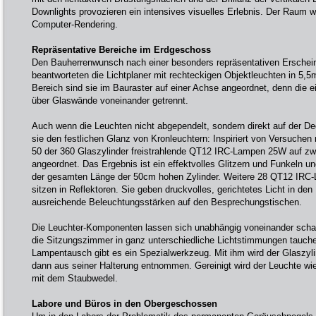
Downlights provozieren ein intensives visuelles Erlebnis. Der Raum wirk
Computer-Rendering.
Repräsentative Bereiche im Erdgeschoss
Den Bauherrenwunsch nach einer besonders repräsentativen Ersche
beantworteten die Lichtplaner mit rechteckigen Objektleuchten in 5
Bereich sind sie im Bauraster auf einer Achse angeordnet, denn die e
über Glaswände voneinander getrennt.
Auch wenn die Leuchten nicht abgependelt, sondern direkt auf der Dec
sie den festlichen Glanz von Kronleuchtern: Inspiriert von Versuche
50 der 360 Glaszylinder freistrahlende QT12 IRC-Lampen 25W auf z
angeordnet. Das Ergebnis ist ein effektvolles Glitzern und Funkeln un
der gesamten Länge der 50cm hohen Zylinder. Weitere 28 QT12 IRC
sitzen in Reflektoren. Sie geben druckvolles, gerichtetes Licht in de
ausreichende Beleuchtungsstärken auf den Besprechungstischen.
Die Leuchter-Komponenten lassen sich unabhängig voneinander scha
die Sitzungszimmer in ganz unterschiedliche Lichtstimmungen tauche
Lampentausch gibt es ein Spezialwerkzeug. Mit ihm wird der Glaszyli
dann aus seiner Halterung entnommen. Gereinigt wird der Leuchte wie
mit dem Staubwedel.
Labore und Büros in den Obergeschossen