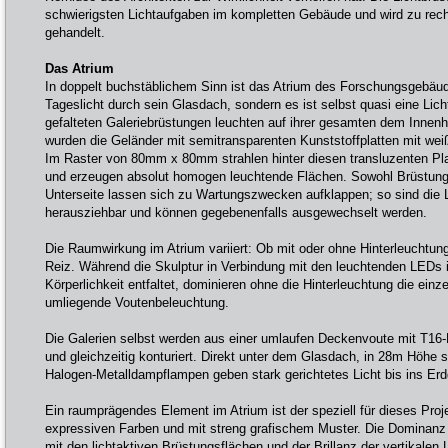
schwierigsten Lichtaufgaben im kompletten Gebäude und wird zu rec
gehandelt.
Das Atrium
In doppelt buchstäblichem Sinn ist das Atrium des Forschungsgebäudes
Tageslicht durch sein Glasdach, sondern es ist selbst quasi eine Lich
gefalteten Galeriebrüstungen leuchten auf ihrer gesamten dem Inne
wurden die Geländer mit semitransparenten Kunststoffplatten mit wei
Im Raster von 80mm x 80mm strahlen hinter diesen transluzenten P
und erzeugen absolut homogen leuchtende Flächen. Sowohl Brüstungs
Unterseite lassen sich zu Wartungszwecken aufklappen; so sind die 
herausziehbar und können gegebenenfalls ausgewechselt werden.
Die Raumwirkung im Atrium variiert: Ob mit oder ohne Hinterleuchtun
Reiz. Während die Skulptur in Verbindung mit den leuchtenden LEDs ih
Körperlichkeit entfaltet, dominieren ohne die Hinterleuchtung die ein
umliegende Voutenbeleuchtung.
Die Galerien selbst werden aus einer umlaufen Deckenvoute mit T16-
und gleichzeitig konturiert. Direkt unter dem Glasdach, in 28m Höhe 
Halogen-Metalldampflampen geben stark gerichtetes Licht bis ins Er
Ein raumprägendes Element im Atrium ist der speziell für dieses Pro
expressiven Farben und mit streng grafischem Muster. Die Dominanz
mit den lichtaktiven Brüstungsflächen und der Brillanz der vertikale