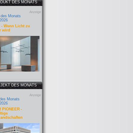
DUKT DES MONATS
Anzeige
 des Monats
2026
- Wenn Licht zu
r wird
JEKT DES MONATS
Anzeige
 des Monats
2026
 PIONEER -
tige
landschaften