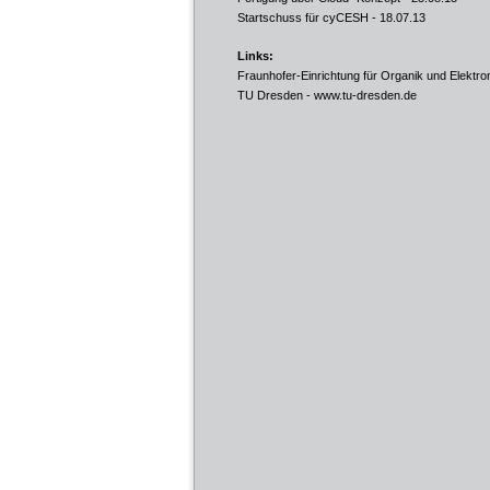
Startschuss für cyCESH
- 18.07.13
Links:
Fraunhofer-Einrichtung für Organik und Elek
TU Dresden -
www.tu-dresden.de