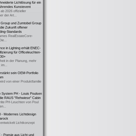
eiderte Lichtlösung für ein
führendes Kunstevent
ab 2026 offizieller
er der Art...
t Group und Zumtobel Group
 die Zukunft offener
ding-Standards
mes RealEstateCore-
Die...
ce in Lighting erhält ENEC-
fizierung für Officeleuchten-
730+
heit in der Planung, mehr
 im...
erstärkt sein OEM-Portfolio
ium
wird von einer Produktfamilie
e System PH - Louis Poulsen
 die RAUS "Rehwiese" Cabin
lte PH-Leuchten von Poul
n...
al - Modernes Lichtdesign
 Barock
entwickelt Lichtkonzept
- Poesie aus Licht und