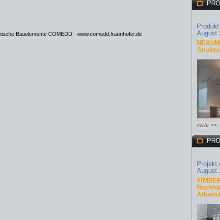
PRO
Produkt
August 
tronische Bauelemente COMEDD -
www.comedd.fraunhofer.de
NEXUM 
Struktu
mehr >>
PRO
Projekt
August 
TIMBER
Nachhal
Arbeits