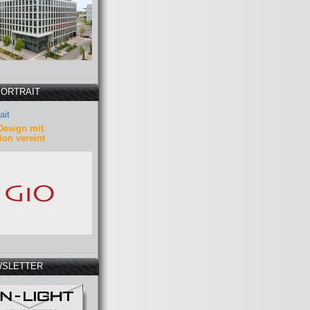
PORTRAIT
ait
Design mit
ion vereint
SLETTER