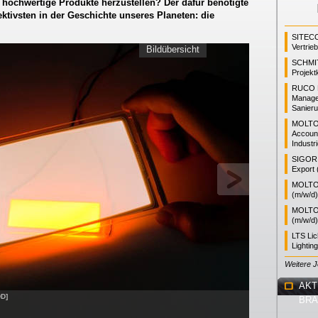
 hochwertige Produkte herzustellen? Der dafür benötigte
fektivsten in der Geschichte unseres Planeten: die
SITEC
Vertrie
Bildübersicht
SCHMI
Projekt
RUCO L
Manager
Sanieru
MOLTO
Accoun
Industr
SIGOR L
Export 
MOLTO 
(m/w/d)
MOLTO 
(m/w/d)
LTS Li
Lightin
Weitere 
AKT
DD]
BR