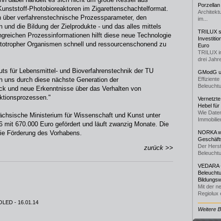
Porzellan
Kunststoff-Photobioreaktoren im Zigarettenschachtelformat.
Architekt
ion über verfahrenstechnische Prozessparameter, den
im...
 und die Bildung der Zielprodukte - und das alles mittels
TRILUX st
greichen Prozessinformationen hilft diese neue Technologie
Investiti
ototropher Organismen schnell und ressourcenschonend zu
Euro
TRILUX i
drei Jahre
tuts für Lebensmittel- und Bioverfahrenstechnik der TU
GModG un
n uns durch diese nächste Generation der
Effizient
Beleuchtu
lick und neue Erkenntnisse über das Verhalten von
ktionsprozessen."
Vernetzte
Hebel für
Wie Daten
chsische Ministerium für Wissenschaft und Kunst unter
Immobilie
 mit 670.000 Euro gefördert und läuft zwanzig Monate. Die
ie Förderung des Vorhabens.
NORKA we
Geschäfts
Der Herst
zurück >>
Beleuchtu
VEDARA -
Beleuchtu
Bildungsw
Mit der n
Regiolux e
e OLED
- 16.01.14
Weitere 