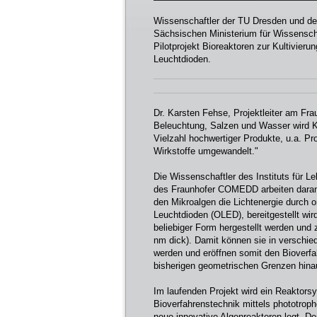
Wissenschaftler der TU Dresden und d
Sächsischen Ministerium für Wissenscha
Pilotprojekt Bioreaktoren zur Kultivie
Leuchtdioden.
Dr. Karsten Fehse, Projektleiter am Fr
Beleuchtung, Salzen und Wasser wird K
Vielzahl hochwertiger Produkte, u.a. P
Wirkstoffe umgewandelt."
Die Wissenschaftler des Instituts für 
des Fraunhofer COMEDD arbeiten daran, 
den Mikroalgen die Lichtenergie durch o
Leuchtdioden (OLED), bereitgestellt wir
beliebiger Form hergestellt werden und 
nm dick). Damit können sie in verschied
werden und eröffnen somit den Bioverfa
bisherigen geometrischen Grenzen hinau
Im laufenden Projekt wird ein Reaktor
Bioverfahrenstechnik mittels phototrop
neue innovative Algenreaktoren legt. D