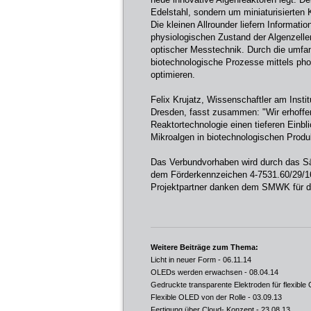
Edelstahl, sondern um miniaturisierten 
Die kleinen Allrounder liefern Informat
physiologischen Zustand der Algenzellen
optischer Messtechnik. Durch die umfan
biotechnologische Prozesse mittels ph
optimieren.
Felix Krujatz, Wissenschaftler am Insti
Dresden, fasst zusammen: "Wir erhoffe
Reaktortechnologie einen tieferen Einb
Mikroalgen in biotechnologischen Produ
Das Verbundvorhaben wird durch das Sä
dem Förderkennzeichen 4-7531.60/29/16
Projektpartner danken dem SMWK für d
Weitere Beiträge zum Thema:
Licht in neuer Form
- 06.11.14
OLEDs werden erwachsen
- 08.04.14
Gedruckte transparente Elektroden für flexibl
Flexible OLED von der Rolle
- 03.09.13
Fertigung über Cloud- Konzept
- 23.08.13