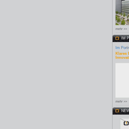
mehr >>
IM 
Im Portr
Klares 
Innovat
mehr >>
NEW