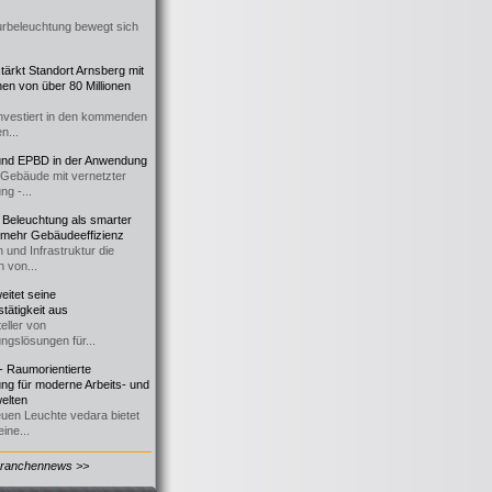
urbeleuchtung bewegt sich
ärkt Standort Arnsberg mit
onen von über 80 Millionen
nvestiert in den kommenden
n...
d EPBD in der Anwendung
e Gebäude mit vernetzter
ng -...
 Beleuchtung als smarter
 mehr Gebäudeeffizienz
 und Infrastruktur die
n von...
itet seine
tätigkeit aus
eller von
ngslösungen für...
 Raumorientierte
ng für moderne Arbeits- und
elten
euen Leuchte vedara bietet
ine...
Branchennews >>