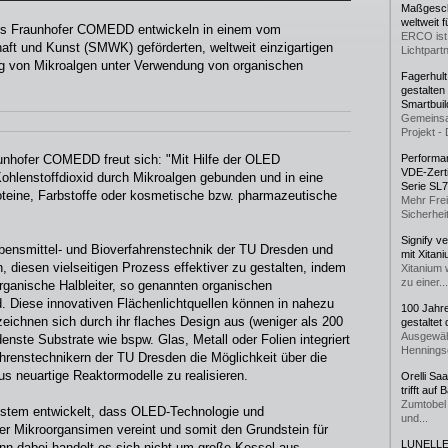
Maßgeschn
weltweit 
es Fraunhofer COMEDD entwickeln in einem vom
ERCO ist 
ft und Kunst (SMWK) geförderten, weltweit einzigartigen
Lichtpartn
rung von Mikroalgen unter Verwendung von organischen
Fagerhul
gestalten
Smartbuil
Gemeinsa
Projekt - 
aunhofer COMEDD freut sich: "Mit Hilfe der OLED
Performan
VDE-Zerti
ohlenstoffdioxid durch Mikroalgen gebunden und in eine
Serie SL
roteine, Farbstoffe oder kosmetische bzw. pharmazeutische
Mehr Frei
Sicherheit
Signify v
Lebensmittel- und Bioverfahrenstechnik der TU Dresden und
mit Xitan
diesen vielseitigen Prozess effektiver zu gestalten, indem
Xitanium 
zu einer...
rganische Halbleiter, so genannten organischen
d. Diese innovativen Flächenlichtquellen können in nahezu
100 Jahr
zeichnen sich durch ihr flaches Design aus (weniger als 200
gestaltet
Ausgewäh
enste Substrate wie bspw. Glas, Metall oder Folien integriert
Henningse
hrenstechnikern der TU Dresden die Möglichkeit über die
s neuartige Reaktormodelle zu realisieren.
Orelli Sa
trifft auf
Zumtobel 
system entwickelt, dass OLED-Technologie und
und...
her Mikroorgansimen vereint und somit den Grundstein für
LUNELLE 
enn dabei handelt es sich nicht um große Kessel aus