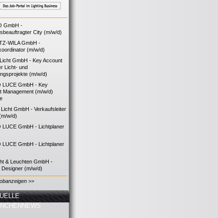
O GmbH -
bsbeauftragter City (m/w/d)
TZ-WILA GmbH -
koordinator (m/w/d)
icht GmbH - Key Account
 Licht- und
ngsprojekte (m/w/d)
 LUCE GmbH - Key
t Management (m/w/d)
ie
icht GmbH - Verkaufsleiter
(m/w/d)
LUCE GmbH - Lichtplaner
LUCE GmbH - Lichtplaner
cht & Leuchten GmbH -
g Designer (m/w/d)
Jobanzeigen >>
UELLE
ANCHENNEWS